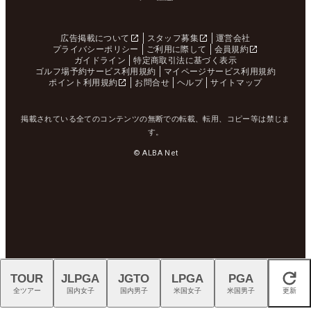
広告掲載について
スタッフ募集
運営会社
プライバシーポリシー
ご利用に際して
会員規約
ガイドライン
特定商取引法に基づく表示
ゴルフ場予約サービス利用規約
マイページサービス利用規約
ポイント利用規約
お問合せ
ヘルプ
サイトマップ
掲載されている全てのコンテンツの無断での転載、転用、コピー等は禁じま
す。
© ALBA Net
TOUR
JLPGA
JGTO
LPGA
PGA
閉じる
全ツアー
国内女子
国内男子
米国女子
米国男子
更新