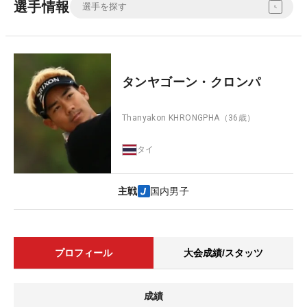
選手情報
タンヤゴーン・クロンパ
Thanyakon KHRONGPHA
（36歳）
タイ
主戦
国内男子
プロフィール
大会成績/スタッツ
成績