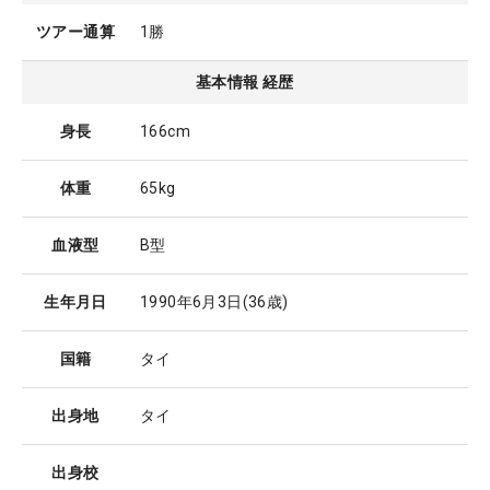
ツアー通算
1勝
基本情報 経歴
身長
166cm
体重
65kg
血液型
B型
生年月日
1990年6月3日
(36歳)
国籍
タイ
出身地
タイ
出身校