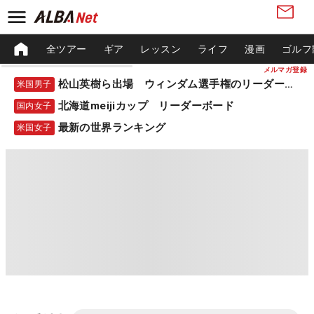
全ツアー
ギア
レッスン
ライフ
漫画
ゴルフ
メルマガ登録
松山英樹ら出場 ウィンダム選手権のリーダーボード
米国男子
北海道meijiカップ リーダーボード
国内女子
最新の世界ランキング
米国女子