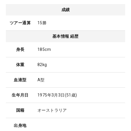
成績
ツアー通算
15勝
基本情報 経歴
身長
185cm
体重
82kg
血液型
A型
生年月日
1975年3月3日
(51歳)
国籍
オーストラリア
出身地