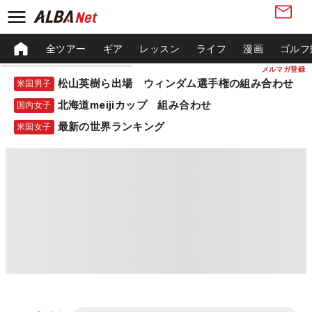
全ツアー
ギア
レッスン
ライフ
漫画
ゴルフ
メルマガ登録
松山英樹ら出場 ウィンダム選手権の組み合わせ
米国男子
北海道meijiカップ 組み合わせ
国内女子
最新の世界ランキング
米国女子