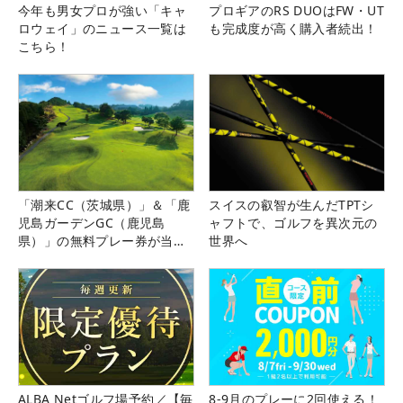
今年も男女プロが強い「キャ
プロギアのRS DUOはFW・UT
ロウェイ」のニュース一覧は
も完成度が高く購入者続出！
こちら！
「潮来CC（茨城県）」＆「鹿
スイスの叡智が生んだTPTシ
児島ガーデンGC（鹿児島
ャフトで、ゴルフを異次元の
県）」の無料プレー券が当た
世界へ
る！！
ALBA Netゴルフ場予約／【毎
8-9月のプレーに2回使える！