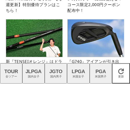
週更新】特別優待プランはこ
コース限定2,000円クーポン
ちら！
配布中！
新『TENSEIオレンジ』はドラ
『G740』アイアンが引き出
イバーシャフトの“最適解”
す“反則級”の寛容性と飛びは
TOUR
JLPGA
JGTO
LPGA
PGA
閉じる
本当だった！
全ツアー
国内女子
国内男子
米国女子
米国男子
更新
猛暑を乗り切る！ こだわり機
プロギアの「4層フェース」が