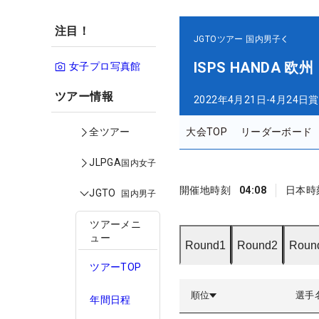
注目！
JGTOツアー
国内男子
ISPS HANDA
女子プロ写真館
ツアー情報
2022年4月21日-4月24日
賞
大会TOP
リーダーボード
全ツアー
JLPGA
国内女子
開催地時刻
04:08
日本時
JGTO
国内男子
ツアーメニ
ュー
Round1
Round2
Roun
ツアーTOP
順位
選手
年間日程