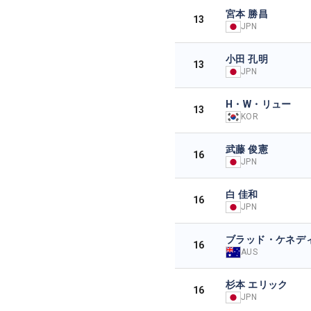
宮本 勝昌
13
JPN
小田 孔明
13
JPN
H・W・リュー
13
KOR
武藤 俊憲
16
JPN
白 佳和
16
JPN
ブラッド・ケネデ
16
AUS
杉本 エリック
16
JPN