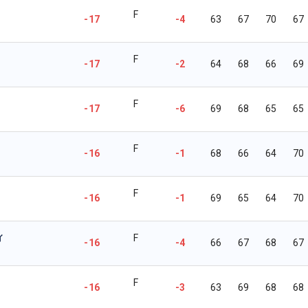
F
-17
-4
63
67
70
67
F
-17
-2
64
68
66
69
F
-17
-6
69
68
65
65
F
-16
-1
68
66
64
70
F
-16
-1
69
65
64
70
ィ
F
-16
-4
66
67
68
67
F
-16
-3
63
69
68
68