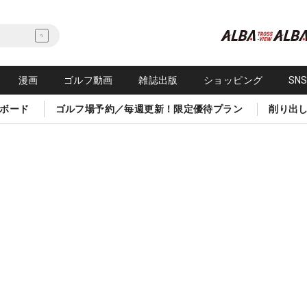
漫画
ゴルフ動画
雑誌出版
ショッピング
SN
ボード
ゴルフ場予約／毎週更新！限定優待プラン
削り出