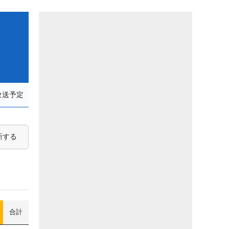
放送予定
新する
合計