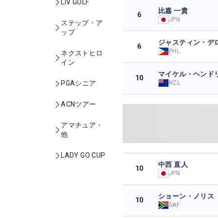
LIV GOLF
比嘉 一貴
6
JPN
ステップ・ア
ップ
ジャスティン・デ
6
PHL
ネクストヒロ
イン
マイケル・ヘンド
10
NZL
PGAシニア
ACNツアー
アマチュア・
他
LADY GO CUP
中西 直人
10
JPN
ショーン・ノリス
10
SAF