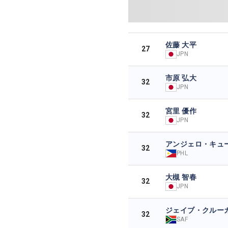
佐藤 大平
27
JPN
市原 弘大
32
JPN
宮里 優作
32
JPN
アンジェロ・キュ
32
PHL
大槻 智春
32
JPN
ジェイブ・クルー
32
SAF