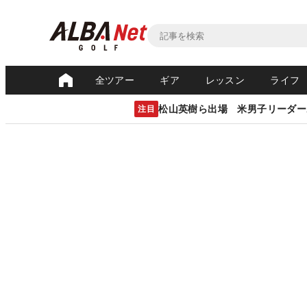
全ツアー
ギア
レッスン
ライフ
松山英樹ら出場 米男子リーダー
注目