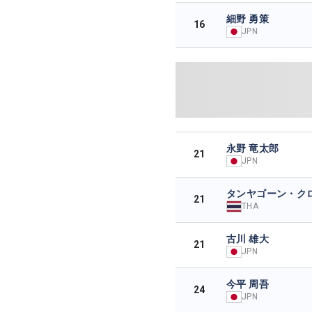
細野 勇策
16
JPN
永野 竜太郎
21
JPN
タンヤゴーン・ク
21
THA
古川 雄大
21
JPN
今平 周吾
24
JPN