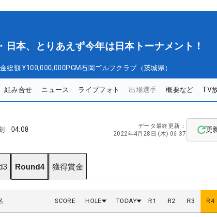
 欧州・日本、とりあえず今年は日本トーナメント！
金総額
¥100,000,000
PGM石岡ゴルフクラブ（茨城県）
組み合せ
ニュース
ライブフォト
出場選手
概要など
TV
データ最終更新：
刻
04:08
更
2022年4月28日 (木) 06:37
d3
Round4
獲得賞金
名
SCORE
HOLE
TODAY
R
1
R
2
R
3
R
4