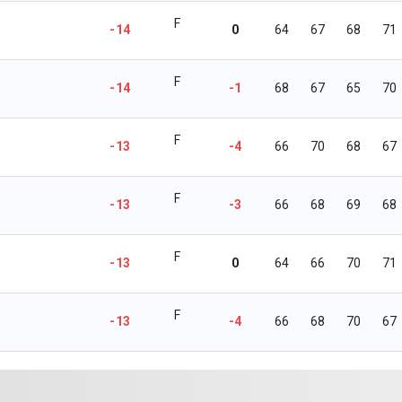
F
-14
0
64
67
68
71
F
-14
-1
68
67
65
70
F
-13
-4
66
70
68
67
F
-13
-3
66
68
69
68
F
-13
0
64
66
70
71
F
-13
-4
66
68
70
67