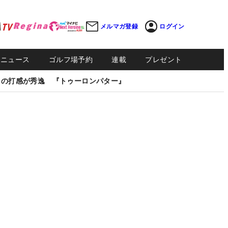
メルマガ登録
ログイン
Sニュース
ゴルフ場予約
連載
プレゼント
しの打感が秀逸 『トゥーロンパター』