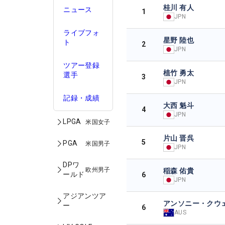
桂川 有人
ニュース
1
JPN
ライブフォ
星野 陸也
ト
2
JPN
ツアー登録
植竹 勇太
選手
3
JPN
記録・成績
大西 魁斗
4
JPN
LPGA
米国女子
片山 晋呉
5
PGA
米国男子
JPN
DPワ
欧州男子
稲森 佑貴
ールド
6
JPN
アジアンツア
アンソニー・クウ
ー
6
AUS