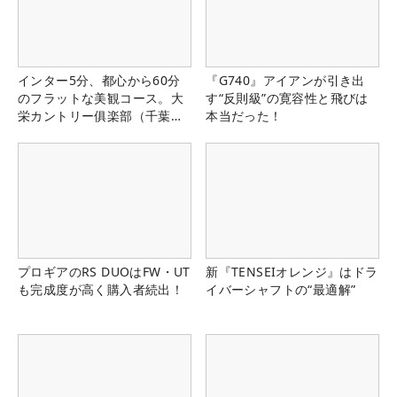
インター5分、都心から60分
『G740』アイアンが引き出
のフラットな美観コース。大
す“反則級”の寛容性と飛びは
栄カントリー俱楽部（千葉
本当だった！
県）
プロギアのRS DUOはFW・UT
新『TENSEIオレンジ』はドラ
も完成度が高く購入者続出！
イバーシャフトの“最適解”