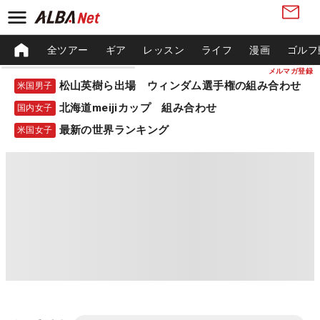
全ツアー
ギア
レッスン
ライフ
漫画
ゴルフ
メルマガ登録
松山英樹ら出場 ウィンダム選手権の組み合わせ
米国男子
北海道meijiカップ 組み合わせ
国内女子
最新の世界ランキング
米国女子