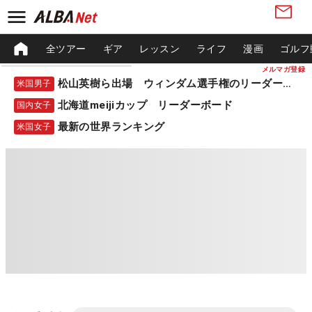
全ツアー
ギア
レッスン
ライフ
漫画
ゴルフ
メルマガ登録
松山英樹ら出場 ウィンダム選手権のリーダーボード
米国男子
北海道meijiカップ リーダーボード
国内女子
最新の世界ランキング
米国女子