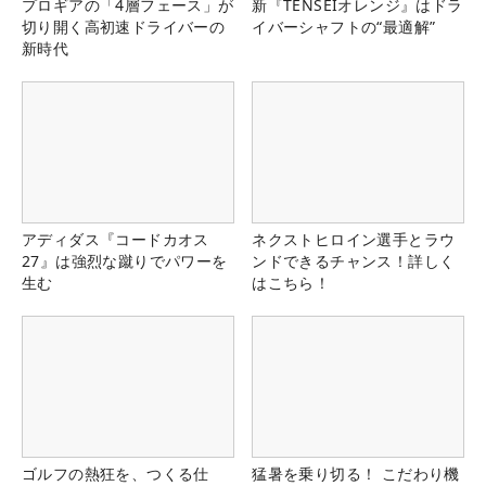
プロギアの「4層フェース」が
新『TENSEIオレンジ』はドラ
切り開く高初速ドライバーの
イバーシャフトの“最適解”
新時代
アディダス『コードカオス
ネクストヒロイン選手とラウ
27』は強烈な蹴りでパワーを
ンドできるチャンス！詳しく
生む
はこちら！
ゴルフの熱狂を、つくる仕
猛暑を乗り切る！ こだわり機