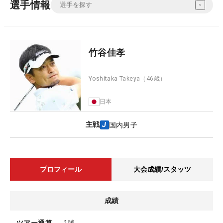
選手情報
竹谷佳孝
Yoshitaka Takeya
（46歳）
日本
主戦
国内男子
プロフィール
大会成績/スタッツ
成績