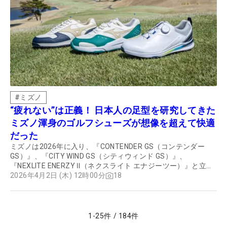
#
ミズノ
“疲れない”は正義！ 日本人の足型を研究してきた
ミズノ渾身のゴルフシューズが想像を超えて快適
だった
ミズノは2026年に入り、『CONTENDER GS（コンテンダー
GS）』、『CITY WIND GS（シティウィンド GS）』、
『NEXLITE ENERZY Ⅱ（ネクスライト エナジーツー）』と立て
続けに新作ゴルフシューズをリリースした。コースで新作ゴル
2026年4月2日 (木) 12時00分
18
フシューズのテストを行った2人のゴルフライターは、日本人
の足を研究することで実現したその圧倒的な快適性を絶賛する
1
-
25
件
/
184
件