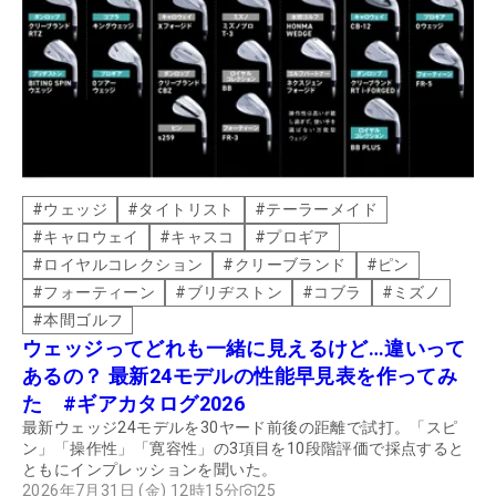
#
ウェッジ
#
タイトリスト
#
テーラーメイド
#
キャロウェイ
#
キャスコ
#
プロギア
#
ロイヤルコレクション
#
クリーブランド
#
ピン
#
フォーティーン
#
ブリヂストン
#
コブラ
#
ミズノ
#
本間ゴルフ
ウェッジってどれも一緒に見えるけど…違いって
あるの？ 最新24モデルの性能早見表を作ってみ
た #ギアカタログ2026
最新ウェッジ24モデルを30ヤード前後の距離で試打。「スピ
ン」「操作性」「寛容性」の3項目を10段階評価で採点すると
ともにインプレッションを聞いた。
2026年7月31日 (金) 12時15分
25