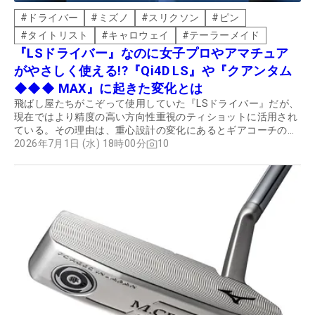
#
ドライバー
#
ミズノ
#
スリクソン
#
ピン
#
タイトリスト
#
キャロウェイ
#
テーラーメイド
『LSドライバー』なのに女子プロやアマチュア
がやさしく使える!?『Qi4D LS』や『クアンタム
◆◆◆ MAX』に起きた変化とは
飛ばし屋たちがこぞって使用していた『LSドライバー』だが、
現在ではより精度の高い方向性重視のティショットに活用され
ている。その理由は、重心設計の変化にあるとギアコーチの筒
康博は語る。
2026年7月1日 (水) 18時00分
10