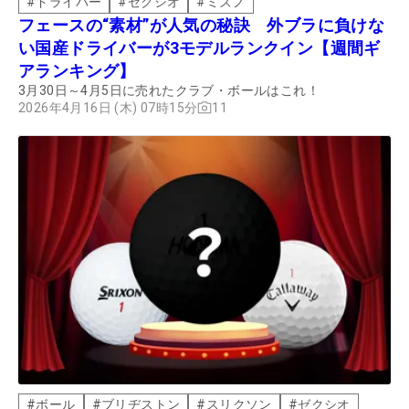
#
ドライバー
#
ゼクシオ
#
ミズノ
フェースの“素材”が人気の秘訣 外ブラに負けな
い国産ドライバーが3モデルランクイン【週間ギ
アランキング】
3月30日～4月5日に売れたクラブ・ボールはこれ！
2026年4月16日 (木) 07時15分
11
#
ボール
#
ブリヂストン
#
スリクソン
#
ゼクシオ