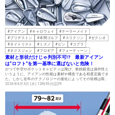
#
アイアン
#
キャロウェイ
#
テーラーメイド
#
ブリヂストン
#
本間ゴルフ
#
スリクソン
#
ゼクシオ
#
タイトリスト
#
ミズノ
#
ピン
#
コブラ
#
ネクスジェン
#
プロギア
#
フォーティーン
素材と形状だけじゃ判別不可!? 最新アイアン
は“ロフト”を第一基準に選ばないと危険！
かつて中空やポケットキャビティは飛び、軟鉄鍛造は操作性と
いうように、アイアンの性能は素材や構造である程度定義でき
た。しかし近年のテクノロジーの進化によってその垣根は取り
払われてしまった。ではアイアンは何を基準に選べばいいのだ
2026年6月3日 (水) 12時45分
39
ろうか？