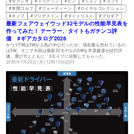
#
ゼクシオ
#
スリクソン
#
ピン
#
ミズノ
#
コブラ
#
本間ゴルフ
#
フォーティーン
#
ロイヤルコレクション
#
オノフ
#
ブリヂストン
#
タイトリスト
#
プロギア
最新フェアウェイウッド32モデルの性能早見表を
作ってみた！ テーラー、タイトもガチンコ評
価 #ギアカタログ2026
かつてFWは3Wが人気の中心だったが、現在最も売れているの
は5W。そこで今回は最新32モデルの5Wを市原建彦が試打評
価。選び方とともに、3タイプに分類してもらった。
2026年7月23日 (木) 12時15分
33