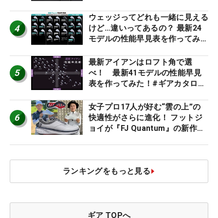
ビュー
ウェッジってどれも一緒に見える
4
けど…違いってあるの？ 最新24
モデルの性能早見表を作ってみ
た #ギアカタログ2026
最新アイアンはロフト角で選
5
べ！ 最新41モデルの性能早見
表を作ってみた！#ギアカタログ
2026
女子プロ17人が好む“雲の上”の
6
快適性がさらに進化！ フットジ
ョイが『FJ Quantum』の新作を
発表、8月7日デビュー
ランキングをもっと見る
ギア TOPへ