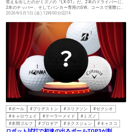
答えを出したのがミズノの『LX-01』だ。2本のドライバーに、
2本のチッパー、そしてバンカー専用のSW。コースで実際に打
って試してみると、一般的な初心者セットとは全く違う“超合
2026年5月1日 (金) 12時00分
14
理的”なクラブに仕上がっていることが分かった。
#
ボール
#
ブリヂストン
#
スリクソン
#
ゼクシオ
#
キャロウェイ
#
テーラーメイド
#
ミズノ
#
本間ゴルフ
#
プロギア
#
ネクスジェン
#
キャスコ
ロボット試打で初速の出るボールTOP3が判