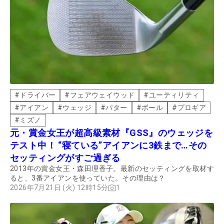
#
ドライバー
#
フェアウェイウッド
#
ユーティリティ
#
アイアン
#
ウェッジ
#
パター
#
ボール
#
プロギア
#
ミズノ
元・賞金女王が超高級素材『GSS』のウェッジを
テスト中！ “寝ている”アイアンに3鉄まで…その
セッティングがすご過ぎる
2013年の賞金女王・森田理香子。最新のセッティングを取材す
ると、3番アイアンを使っていた。その理由は？
2026年7月21日 (火) 12時15分
1