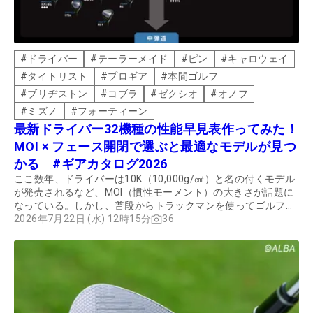
#
ドライバー
#
テーラーメイド
#
ピン
#
キャロウェイ
#
タイトリスト
#
プロギア
#
本間ゴルフ
#
ブリヂストン
#
コブラ
#
ゼクシオ
#
オノフ
#
ミズノ
#
フォーティーン
最新ドライバー32機種の性能早見表作ってみた！
MOI × フェース開閉で選ぶと最適なモデルが見つ
かる #ギアカタログ2026
ここ数年、ドライバーは10K（10,000g/㎠）と名の付くモデル
が発売されるなど、MOI（慣性モーメント）の大きさが話題に
なっている。しかし、普段からトラックマンを使ってゴルフク
ラブの性能をチェックしているツアープロの市原建彦は、別の
2026年7月22日 (水) 12時15分
36
視点でMOIを分析していた。