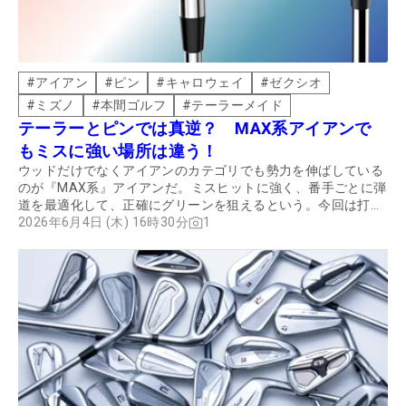
#
アイアン
#
ピン
#
キャロウェイ
#
ゼクシオ
#
ミズノ
#
本間ゴルフ
#
テーラーメイド
テーラーとピンでは真逆？ MAX系アイアンで
もミスに強い場所は違う！
ウッドだけでなくアイアンのカテゴリでも勢力を伸ばしている
のが『MAX系』アイアンだ。ミスヒットに強く、番手ごとに弾
道を最適化して、正確にグリーンを狙えるという。今回は打点
がトゥ、ヒールにブレたり、下めヒットでも飛距離のブレが小
2026年6月4日 (木) 16時30分
1
さいモデルを、ギアコーチの筒康博と小坂圭司が徹底調査し
た。