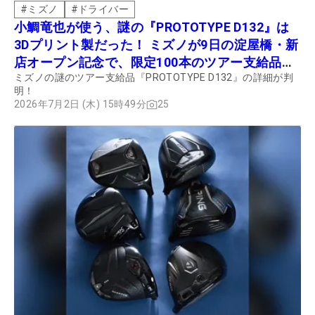
#
ミズノ
#
ドライバー
小鯛竜也が使う、謎の『PROTOTYPE D132』は
3Dプリント製だった！ ミズノが9日の淀屋橋・新
店オープン記念で、限定100本のツアー支給品を
ミズノの謎のツアー支給品『PROTOTYPE D132』の詳細が判
販売
明！
2026年7月2日 (木) 15時49分
25