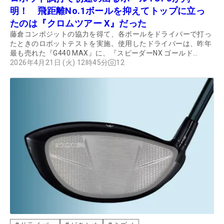
明！ 飛距離No.1ボールを抑えてトップに立っ
たのは『クロムツアー X』だった
藤倉コンポジットの協力を得て、各ボールをドライバーで打っ
たときのロボットテストを実施。使用したドライバーは、昨年
最も売れた『G440 MAX』に、『スピーダーNX ゴールド
50S』を組み合わせた。福島県南相馬市にある同社の小高工場
2026年4月21日 (火) 12時45分
12
内のテストセンターで、HS43m/sで試打したボールをトラッ
クマンで計測。エラーを除いた3球の平均値を取った。その結
果とともに、プロゴルファーの海老原秀聡が試打したインプレ
ッションも紹介する。