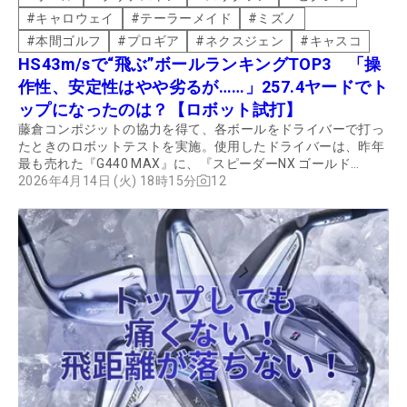
#
キャロウェイ
#
テーラーメイド
#
ミズノ
#
本間ゴルフ
#
プロギア
#
ネクスジェン
#
キャスコ
HS43m/sで“飛ぶ”ボールランキングTOP3 「操
作性、安定性はやや劣るが……」257.4ヤードでト
ップになったのは？【ロボット試打】
藤倉コンポジットの協力を得て、各ボールをドライバーで打っ
たときのロボットテストを実施。使用したドライバーは、昨年
最も売れた『G440 MAX』に、『スピーダーNX ゴールド
50S』を組み合わせた。福島県南相馬市にある同社の小高工場
2026年4月14日 (火) 18時15分
12
内のテストセンターで、HS43m/sで試打したボールをトラッ
クマンで計測。エラーを除いた3球の平均値を取った。その結
果とともに、プロゴルファーの海老原秀聡が試打したインプレ
ッションも紹介する。