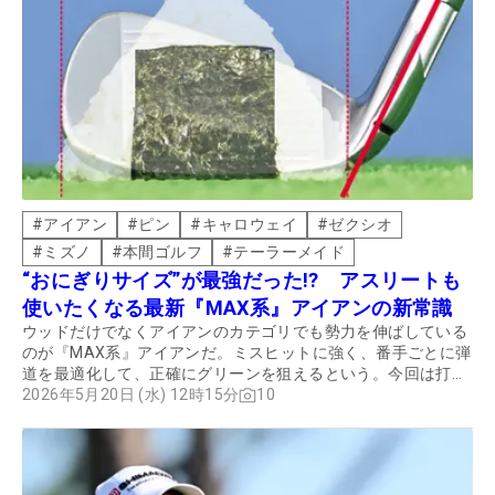
#
アイアン
#
ピン
#
キャロウェイ
#
ゼクシオ
#
ミズノ
#
本間ゴルフ
#
テーラーメイド
“おにぎりサイズ”が最強だった!? アスリートも
使いたくなる最新『MAX系』アイアンの新常識
ウッドだけでなくアイアンのカテゴリでも勢力を伸ばしている
のが『MAX系』アイアンだ。ミスヒットに強く、番手ごとに弾
道を最適化して、正確にグリーンを狙えるという。今回は打点
がトゥ、ヒールにブレたり、下めヒットでも飛距離のブレが小
2026年5月20日 (水) 12時15分
10
さいモデルを、ギアコーチの筒康博徹底調査した。