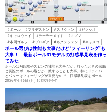
#
ボール
#
ブリヂストン
#
スリクソン
#
ゼクシオ
#
キャロウェイ
#
テーラーメイド
#
ミズノ
#
本間ゴルフ
#
プロギア
#
ネクスジェン
#
キャスコ
ボール選びは性能も大事だけど“フィーリング”も
大事！ 最新ボール31モデルの打感早見表を作っ
てみた
ボールは飛距離やスピンの性能も大事だが、打ったときの感触
と実際のボールの飛びが一致することも大事。特にドライバー
とパターはフィーリングが重要なので、打感早見表をボール選
びの参考にしよう。
2026年4月6日 (月) 16時09分
1