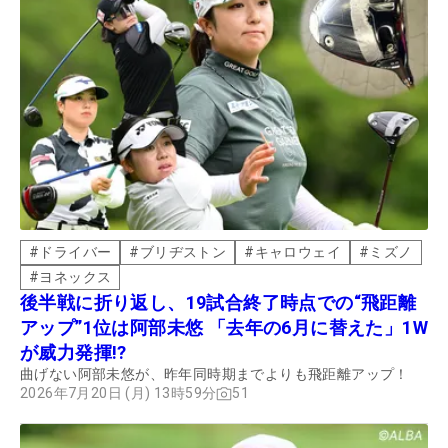
#
ドライバー
#
ブリヂストン
#
キャロウェイ
#
ミズノ
#
ヨネックス
後半戦に折り返し、19試合終了時点での“飛距離
アップ”1位は阿部未悠 「去年の6月に替えた」1W
が威力発揮!?
曲げない阿部未悠が、昨年同時期までよりも飛距離アップ！
2026年7月20日 (月) 13時59分
51