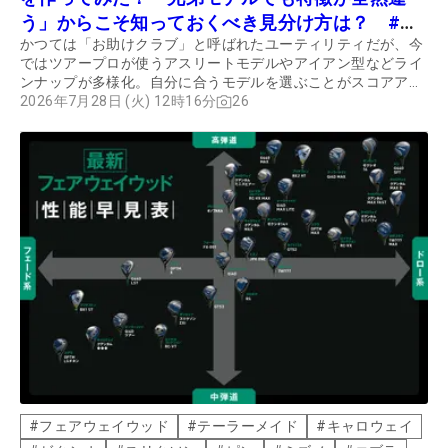
う」からこそ知っておくべき見分け方は？ #ギ
かつては「お助けクラブ」と呼ばれたユーティリティだが、今
アカタログ2026
ではツアープロが使うアスリートモデルやアイアン型などライ
ンナップが多様化。自分に合うモデルを選ぶことがスコアアッ
プにつながる。
2026年7月28日 (火) 12時16分
26
#
フェアウェイウッド
#
テーラーメイド
#
キャロウェイ