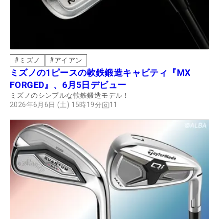
#
ミズノ
#
アイアン
ミズノの1ピースの軟鉄鍛造キャビティ『MX
FORGED』、6月5日デビュー
ミズノのシンプルな軟鉄鍛造モデル！
2026年6月6日 (土) 15時19分
11