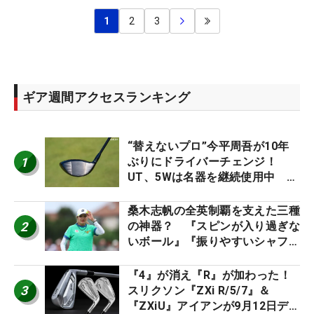
1
2
3
ギア週間アクセスランキング
“替えないプロ”今平周吾が10年
1
ぶりにドライバーチェンジ！
UT、5Wは名器を継続使用中 #
男子プロセッティング
桑木志帆の全英制覇を支えた三種
2
の神器？ 『スピンが入り過ぎな
いボール』『振りやすいシャフ
ト』『真っすぐ飛ぶドライバ
ー』 #女子プロセッティング
『4』が消え『R』が加わった！
3
スリクソン『ZXi R/5/7』＆
『ZXiU』アイアンが9月12日デ