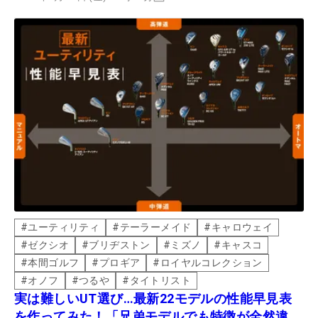
#
ユーティリティ
#
テーラーメイド
#
キャロウェイ
#
ゼクシオ
#
ブリヂストン
#
ミズノ
#
キャスコ
#
本間ゴルフ
#
プロギア
#
ロイヤルコレクション
#
オノフ
#
つるや
#
タイトリスト
実は難しいUT選び…最新22モデルの性能早見表
を作ってみた！「兄弟モデルでも特徴が全然違