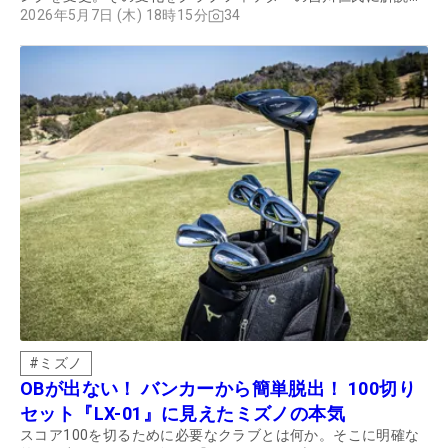
てもらった。
2026年5月7日 (木) 18時15分
34
#
ミズノ
OBが出ない！ バンカーから簡単脱出！ 100切り
セット『LX-01』に見えたミズノの本気
スコア100を切るために必要なクラブとは何か。そこに明確な