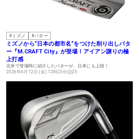
#
ミズノ
#
パター
ミズノから“日本の都市名”をつけた削り出しパタ
ー『M.CRAFT City』が登場！アイアン譲りの極
上打感
北米で登場時に紹介したパターが、日本にも上陸！
2026年6月12日 (金) 12時25分
25