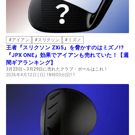
#
アイアン
#
スリクソン
#
ミズノ
王者『スリクソン ZXi5』を脅かすのはミズノ!?
『JPX ONE』効果でアイアンも売れていた！【週
間ギアランキング】
3月23日～3月29日に売れたクラブ・ボールはこれ！
2026年4月12日 (日) 18時00分
11