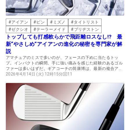
#
アイアン
#
ピン
#
ミズノ
#
タイトリスト
#
ゼクシオ
#
テーラーメイド
#
ブリヂストン
トップしても打感軟らかで飛距離ロスなし!? 最
新“やさしめ”アイアンの進化の秘密を専門家が解
説
アマチュアのミスで多いのが、フェースの下めに当たるトッ
プ。インパクトの瞬間、手に強い痛みを感じた経験のあるゴル
ファーは多いはずだ。ギアコーチの筒康博は、最新の複合アイ
アンなら下めヒットでもソフトな打感で飛距離が出せると話
2026年4月14日 (火) 12時15分
11
す。