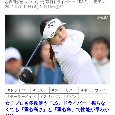
な森田が使っていたのが最新ドライバーの『RS F』。男子ツア
ーでも『RS MAX』『RS』を選ぶ選手が多いのに、なぜ森田は
2026年7月10日 (金) 12時15分
31
1番ハードな『RS F』にしたのか？ その理由を聞いた。
#
ドライバー
#
ミズノ
#
タイトリスト
#
キャロウェイ
#
テーラーメイド
#
スリクソン
#
ピン
女子プロも多数使う『LS』ドライバー 振らな
くても『重心高さ』と『重心角』で性能が早わか