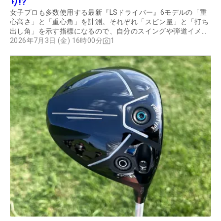
り!?
女子プロも多数使用する最新『LSドライバー』6モデルの「重
心高さ」と「重心角」を計測。それぞれ「スピン量」と「打ち
出し角」を示す指標になるので、自分のスイングや弾道イメー
ジに合う組み合わせのモデルを探してみよう。今回はトップア
2026年7月3日 (金) 16時00分
1
マの小坂圭司さんと、ギアコーチの筒康博が徹底試打をした。