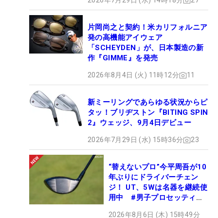
2026年7月29日 (水) 14時18分
27
片岡尚之と契約！米カリフォルニア
発の高機能アイウェア
「SCHEYDEN」が、日本製造の新
作『GIMME』を発売
2026年8月4日 (火) 11時12分
11
新ミーリングであらゆる状況からピ
タッ！ブリヂストン『BITING SPIN
2』ウェッジ、9月4日デビュー
2026年7月29日 (水) 15時36分
23
“替えないプロ”今平周吾が10
年ぶりにドライバーチェン
ジ！ UT、5Wは名器を継続使
用中 #男子プロセッティン
グ
2026年8月6日 (木) 15時49分