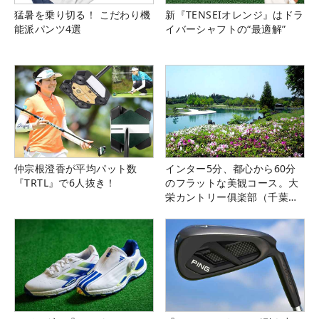
猛暑を乗り切る！ こだわり機
新『TENSEIオレンジ』はドラ
能派パンツ4選
イバーシャフトの“最適解”
仲宗根澄香が平均パット数
インター5分、都心から60分
『TRTL』で6人抜き！
のフラットな美観コース。大
栄カントリー俱楽部（千葉
県）