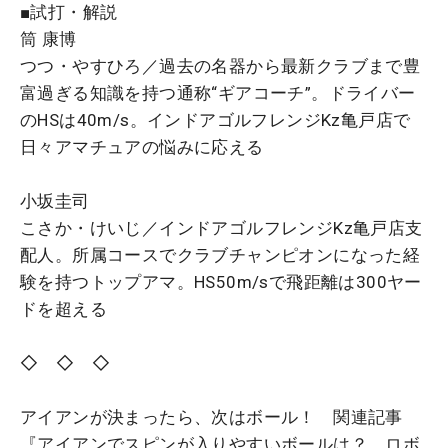
■試打・解説
筒 康博
つつ・やすひろ／過去の名器から最新クラブまで豊
富過ぎる知識を持つ通称“ギアコーチ”。ドライバー
のHSは40m/s。インドアゴルフレンジKz亀戸店で
日々アマチュアの悩みに応える
小坂圭司
こさか・けいじ／インドアゴルフレンジKz亀戸店支
配人。所属コースでクラブチャンピオンになった経
験を持つトップアマ。HS50m/sで飛距離は300ヤー
ドを超える
◇ ◇ ◇
アイアンが決まったら、次はボール！ 関連記事
『
アイアンでスピンが入りやすいボールは？ ロボ