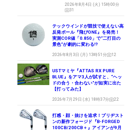
ぶドライバー』 #女子プロ
2026年8月4日 (火) 15時00分
セッティング
31
テックウインドが競技で使えない高
反発ボール『飛びONE』を発売！
実測COR値「0.850」で“二打目の
景色”が劇的に変わる!?
2026年8月3日 (月) 13時51分
12
USTマミヤ『ATTAS RX PURE
BLUE』をアマ3人が試すと、“ヘッ
ドの合う・合わない”が如実に出た
【打ってみた】
2026年7月29日 (水) 18時37分
22
打感・顔・抜けを追求！ブリヂスト
ンの新作フォージド『B-FORGED
100CB/200CB＋』アイアンが9月