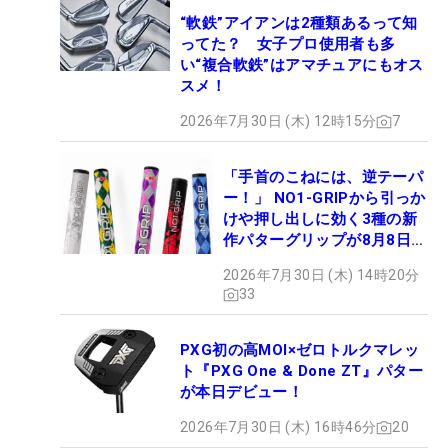
“軟鉄”アイアンは2種類あるって知
ってた？ 女子プロ使用者も多
い“複合軟鉄”はアマチュアにもオス
スメ！
2026年7月30日 (木) 12時15分
7
「手首のこねには、逆テーパ
ー！」 NO1-GRIPから引っか
けや押し出しに効く3種の新
作パターグリップが8月8日デ
ビュー
2026年7月30日 (木) 14時20分
33
PXG初の高MOI×ゼロトルクマレッ
ト『PXG One & Done ZT』パター
が本日デビュー！
2026年7月30日 (木) 16時46分
20