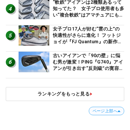
ー』 #女子プロセッティング
“軟鉄”アイアンは2種類あるって
4
知ってた？ 女子プロ使用者も多
い“複合軟鉄”はアマチュアにもオ
ススメ！
女子プロ17人が好む“雲の上”の
5
快適性がさらに進化！ フットジ
ョイが『FJ Quantum』の新作を
発表、8月7日デビュー
古いアイアンで「90の壁」に悩
6
む男が激変！PING『G740』アイ
アンが引き出す“反則級”の寛容性
と飛びは本当だった！
ランキングをもっと見る
ページ上部へ