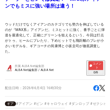
ンでもミスに強い場所は違う！
ウッドだけでなくアイアンのカテゴリでも勢力を伸ばしている
のが『MAX系』アイアンだ。ミスヒットに強く、番手ごとに弾
道を最適化して、正確にグリーンを狙えるという。今回は打点
がトゥ、ヒールにブレたり、下めヒットでも飛距離のブレが小
さいモデルを、ギアコーチの筒康博と小坂圭司が徹底調査し
た。
コメン
所属
ALBA Net編集部
ト
ALBA Net編集部
/
ALBA Net
0
件
配信日時：
2026年6月4日 16時30分
ギア
#
アイアン
#
ピン
#
キャロウェイ
#
ダンロップ
#
ゼクシオ