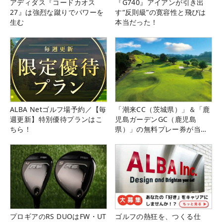
アディダス『コードカオス
『G740』アイアンが引き出
27』は強烈な蹴りでパワーを
す“反則級”の寛容性と飛びは
生む
本当だった！
ALBA Netゴルフ場予約／【毎
「潮来CC（茨城県）」＆「鹿
週更新】特別優待プランはこ
児島ガーデンGC（鹿児島
ちら！
県）」の無料プレー券が当た
る！！
プロギアのRS DUOはFW・UT
ゴルフの熱狂を、つくる仕