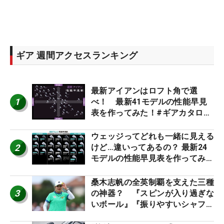
ギア 週間アクセスランキング
最新アイアンはロフト角で選
1
べ！ 最新41モデルの性能早見
表を作ってみた！#ギアカタログ
2026
ウェッジってどれも一緒に見える
2
けど…違いってあるの？ 最新24
モデルの性能早見表を作ってみ
た #ギアカタログ2026
桑木志帆の全英制覇を支えた三種
3
の神器？ 『スピンが入り過ぎな
いボール』『振りやすいシャフ
ト』『真っすぐ飛ぶドライバ