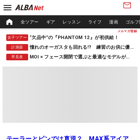
全ツアー
ギア
レッスン
ライフ
漫画
ゴルフ
メルマガ登録
“欠品中”の『PHANTOM 12』が初供給！
女子ツアー
憧れのオーガスタも回れる!? 練習のお供に優秀な一品
計測器
MOI × フェース開閉で選ぶと最適なモデルが見つかる
早見表
テーラーとピンでは真逆？ MAX系アイア