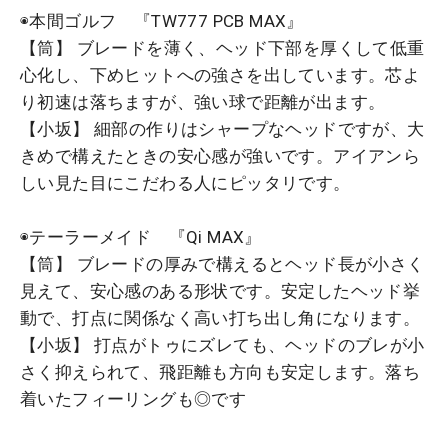
◉本間ゴルフ 『TW777 PCB MAX』
【筒】 ブレードを薄く、ヘッド下部を厚くして低重
心化し、下めヒットへの強さを出しています。芯よ
り初速は落ちますが、強い球で距離が出ます。
【小坂】 細部の作りはシャープなヘッドですが、大
きめで構えたときの安心感が強いです。アイアンら
しい見た目にこだわる人にピッタリです。
◉テーラーメイド 『Qi MAX』
【筒】 ブレードの厚みで構えるとヘッド長が小さく
見えて、安心感のある形状です。安定したヘッド挙
動で、打点に関係なく高い打ち出し角になります。
【小坂】 打点がトゥにズレても、ヘッドのブレが小
さく抑えられて、飛距離も方向も安定します。落ち
着いたフィーリングも◎です