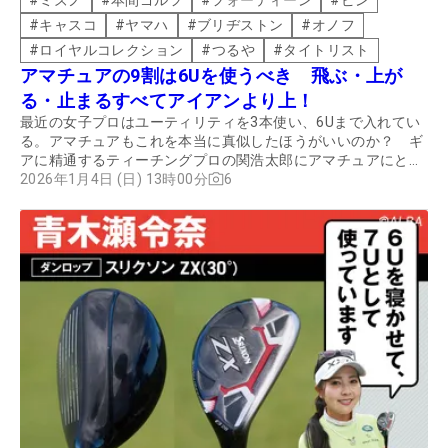
#
キャスコ
#
ヤマハ
#
ブリヂストン
#
オノフ
#
ロイヤルコレクション
#
つるや
#
タイトリスト
アマチュアの9割は6Uを使うべき 飛ぶ・上が
る・止まるすべてアイアンより上！
最近の女子プロはユーティリティを3本使い、6Uまで入れてい
る。アマチュアもこれを本当に真似したほうがいいのか？ ギ
アに精通するティーチングプロの関浩太郎にアマチュアにとっ
ての6Uのメリットを聞いた。
2026年1月4日 (日) 13時00分
6