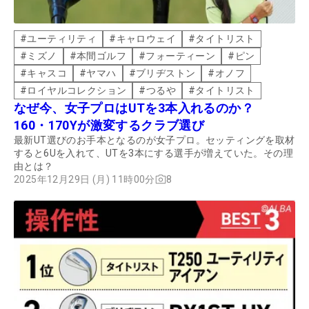
#
ユーティリティ
#
キャロウェイ
#
タイトリスト
#
ミズノ
#
本間ゴルフ
#
フォーティーン
#
ピン
#
キャスコ
#
ヤマハ
#
ブリヂストン
#
オノフ
#
ロイヤルコレクション
#
つるや
#
タイトリスト
なぜ今、女子プロはUTを3本入れるのか？
160・170Yが激変するクラブ選び
最新UT選びのお手本となるのが女子プロ。セッティングを取材
すると6Uを入れて、UTを3本にする選手が増えていた。その理
由とは？
2025年12月29日 (月) 11時00分
8