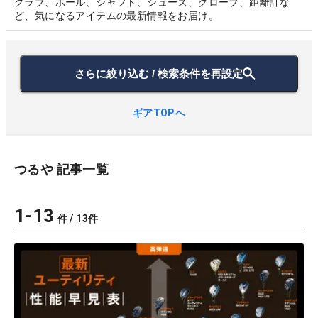
クラブ、ボール、シャフト、シューズ、グローブ、距離計な
ど、気になるアイテムの最新情報をお届け。
さらに絞り込む / 検索条件を再設定
ギアTOPへ
つるや
記事一覧
1
-
13
件 /
13
件