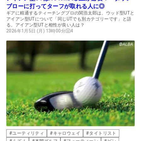
ブローに打ってターフが取れる人に◎
ギアに精通するティーチングプロの関浩太郎は、ウッド型UTと
アイアン型UTについて「同じUTでも別カテゴリーです」と語
る。アイアン型UTと相性が良い人は？
2026年1月5日 (月) 13時00分
4
#
ユーティリティ
#
キャロウェイ
#
タイトリスト
#
ミズノ
#
本間ゴルフ
#
フォーティーン
#
ピン