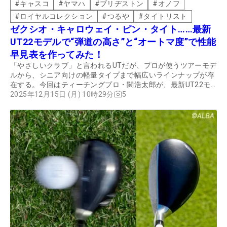
#
キャスコ
#
ヤマハ
#
ブリヂストン
#
オノフ
#
ロイヤルコレクション
#
つるや
#
タイトリスト
ゼクシオ・キャロウェイ・ピン・タイト……最新
UT22モデルで“弾道の高さ”と“オートマ度”で性能
早見表を作ってみた！
「やさしいクラブ」と言われるUTだが、プロが使うツアーモデ
ルから、シニア向けの軽量タイプまで幅広いラインナップが存
在する。今回はティーチングプロ・関浩太郎が、最新UT22モ
デルを“弾道の高さ”と“オートマ度”の軸でマッピングした。
2025年12月15日 (月) 10時29分
5