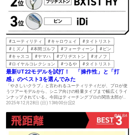
#
ユーティリティ
#
キャロウェイ
#
タイトリスト
#
ミズノ
#
本間ゴルフ
#
フォーティーン
#
ピン
#
キャスコ
#
ヤマハ
#
ブリヂストン
#
オノフ
#
ロイヤルコレクション
#
つるや
#
タイトリスト
最新UT22モデルを試打！ 「操作性」と「打
感」のベスト3を選んでみた
「やさしいクラブ」と言われるユーティリティだが、プロが使
うツアーモデルから、シニア向けの軽量タイプまで幅広くライ
ンナップされている。今回はティーチングプロの関浩太郎が最
新モデルを試打。「操作性」と「打感」のベスト3を選んでも
2025年12月28日 (日) 13時00分
2
らった。