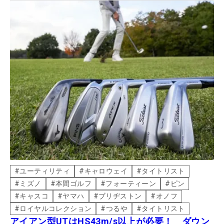
#
ユーティリティ
#
キャロウェイ
#
タイトリスト
#
ミズノ
#
本間ゴルフ
#
フォーティーン
#
ピン
#
キャスコ
#
ヤマハ
#
ブリヂストン
#
オノフ
#
ロイヤルコレクション
#
つるや
#
タイトリスト
アイアン型UTはHS43m/s以上が必要！ ダウン