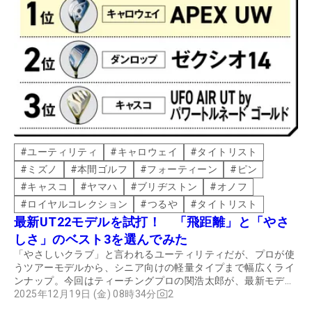
#
ユーティリティ
#
キャロウェイ
#
タイトリスト
#
ミズノ
#
本間ゴルフ
#
フォーティーン
#
ピン
#
キャスコ
#
ヤマハ
#
ブリヂストン
#
オノフ
#
ロイヤルコレクション
#
つるや
#
タイトリスト
最新UT22モデルを試打！ 「飛距離」と「やさ
しさ」のベスト3を選んでみた
「やさしいクラブ」と言われるユーティリティだが、プロが使
うツアーモデルから、シニア向けの軽量タイプまで幅広くライ
ンナップ。今回はティーチングプロの関浩太郎が、最新モデル
を試打して、飛距離とやさしさのベスト3を選んでもらった。
2025年12月19日 (金) 08時34分
2