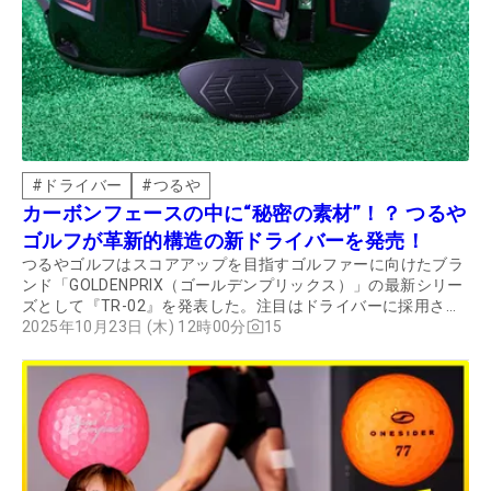
#
ドライバー
#
つるや
カーボンフェースの中に“秘密の素材”！？ つるや
ゴルフが革新的構造の新ドライバーを発売！
つるやゴルフはスコアアップを目指すゴルファーに向けたブラ
ンド「GOLDENPRIX（ゴールデンプリックス）」の最新シリー
ズとして『TR-02』を発表した。注目はドライバーに採用され
た今までにない新構造の「パワーレイヤーカーボンフェース」
2025年10月23日 (木) 12時00分
15
だ。“秘密の素材”をカーボンの間に挟むことで、大きなたわみ
による圧倒的な飛びを実現していると言う。