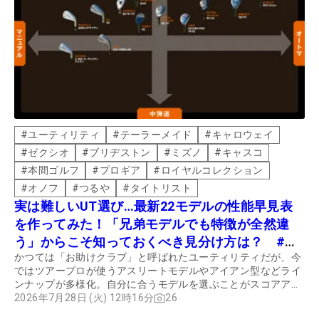
#
ユーティリティ
#
テーラーメイド
#
キャロウェイ
#
ゼクシオ
#
ブリヂストン
#
ミズノ
#
キャスコ
#
本間ゴルフ
#
プロギア
#
ロイヤルコレクション
#
オノフ
#
つるや
#
タイトリスト
実は難しいUT選び…最新22モデルの性能早見表
を作ってみた！「兄弟モデルでも特徴が全然違
う」からこそ知っておくべき見分け方は？ #ギ
かつては「お助けクラブ」と呼ばれたユーティリティだが、今
アカタログ2026
ではツアープロが使うアスリートモデルやアイアン型などライ
ンナップが多様化。自分に合うモデルを選ぶことがスコアアッ
プにつながる。
2026年7月28日 (火) 12時16分
26