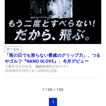
#
つるや
「雨の日でも滑らない脅威のグリップ力」、つる
やゴルフ『NANO GLOVE』、今月デビュー
つるやゴルフから、超絶自信のグローブ！
2024年9月24日 (火) 10時45分
6
1
-
13
件
/
13
件
1