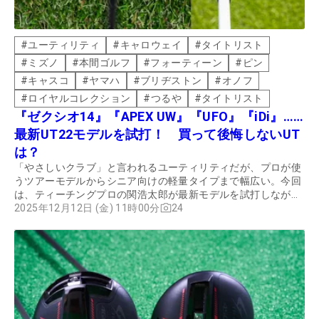
#
ユーティリティ
#
キャロウェイ
#
タイトリスト
#
ミズノ
#
本間ゴルフ
#
フォーティーン
#
ピン
#
キャスコ
#
ヤマハ
#
ブリヂストン
#
オノフ
#
ロイヤルコレクション
#
つるや
#
タイトリスト
『ゼクシオ14』『APEX UW』『UFO』『iDi』……
最新UT22モデルを試打！ 買って後悔しないUT
は？
「やさしいクラブ」と言われるユーティリティだが、プロが使
うツアーモデルからシニア向けの軽量タイプまで幅広い。今回
は、ティーチングプロの関浩太郎が最新モデルを試打しなが
ら、新しいユーティリティの選び方を提案する。
2025年12月12日 (金) 11時00分
24