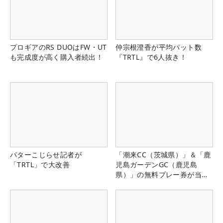
プロギアのRS DUOはFW・UT
仲宗根澄香が平均パット数
も完成度が高く購入者続出！
『TRTL』で6人抜き！
パターこじらせ記者が
「潮来CC（茨城県）」＆「鹿
「TRTL」で大改善
児島ガーデンGC（鹿児島
県）」の無料プレー券が当た
る！！