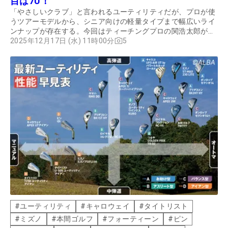
目は7U！
「やさしいクラブ」と言われるユーティリティだが、プロが使
うツアーモデルから、シニア向けの軽量タイプまで幅広いライ
ンナップが存在する。今回はティーチングプロの関浩太郎が、
最新モデルを試打した上で、ユーティリティのロフト早見表を
2025年12月17日 (水) 11時00分
5
作ってみた。
#
ユーティリティ
#
キャロウェイ
#
タイトリスト
#
ミズノ
#
本間ゴルフ
#
フォーティーン
#
ピン