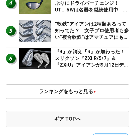
4
ぶりにドライバーチェンジ！
UT、5Wは名器を継続使用中 #
男子プロセッティング
“軟鉄”アイアンは2種類あるって
5
知ってた？ 女子プロ使用者も多
い“複合軟鉄”はアマチュアにもオ
ススメ！
『4』が消え『R』が加わった！
6
スリクソン『ZXi R/5/7』＆
『ZXiU』アイアンが9月12日デ
ビュー
ランキングをもっと見る
ギア TOPへ