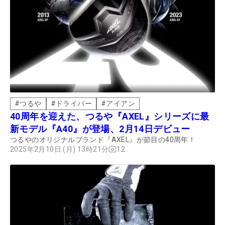
#
つるや
#
ドライバー
#
アイアン
40周年を迎えた、つるや『AXEL』シリーズに最
新モデル『A40』が登場、2月14日デビュー
つるやのオリジナルブランド『AXEL』が節目の40周年！
2025年2月10日 (月) 13時21分
12