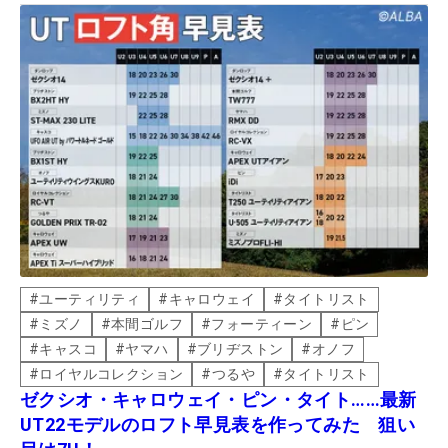
#
ユーティリティ
#
キャロウェイ
#
タイトリスト
#
ミズノ
#
本間ゴルフ
#
フォーティーン
#
ピン
#
キャスコ
#
ヤマハ
#
ブリヂストン
#
オノフ
#
ロイヤルコレクション
#
つるや
#
タイトリスト
ゼクシオ・キャロウェイ・ピン・タイト……最新
UT22モデルのロフト早見表を作ってみた 狙い