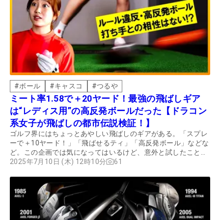
#
ボール
#
キャスコ
#
つるや
ミート率1.58で＋20ヤード！最強の飛ばしギア
は“レディス用”の高反発ボールだった【ドラコン
系女子が飛ばしの都市伝説検証！】
ゴルフ界にはちょっとあやしい飛ばしのギアがある。「スプレ
ーで＋10ヤード！」「飛ばせるティ」「高反発ボール」などな
ど。この企画では気になってはいるけど、意外と試したことが
ない都市伝説的な飛ばしギアをJPDA所属のドラコン系女子が
2025年7月10日 (木) 12時10分
61
ガチンコで検証してみた。