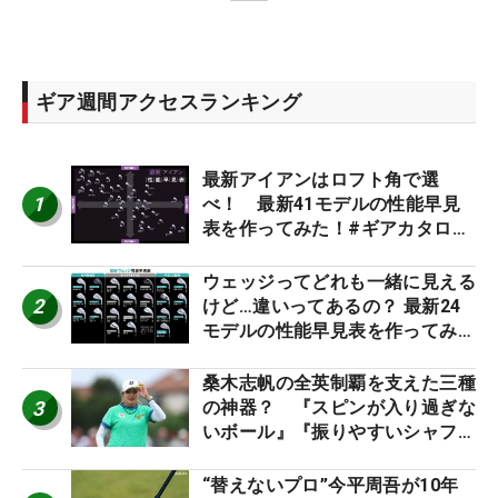
ギア週間アクセスランキング
最新アイアンはロフト角で選
1
べ！ 最新41モデルの性能早見
表を作ってみた！#ギアカタログ
2026
ウェッジってどれも一緒に見える
2
けど…違いってあるの？ 最新24
モデルの性能早見表を作ってみ
た #ギアカタログ2026
桑木志帆の全英制覇を支えた三種
3
の神器？ 『スピンが入り過ぎな
いボール』『振りやすいシャフ
ト』『真っすぐ飛ぶドライバ
ー』 #女子プロセッティング
“替えないプロ”今平周吾が10年