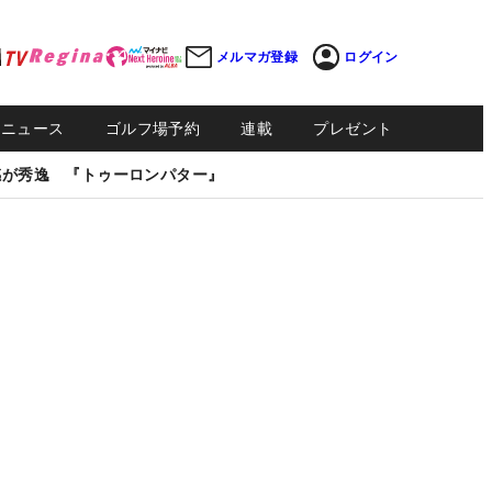
メルマガ登録
ログイン
Sニュース
ゴルフ場予約
連載
プレゼント
感が秀逸 『トゥーロンパター』