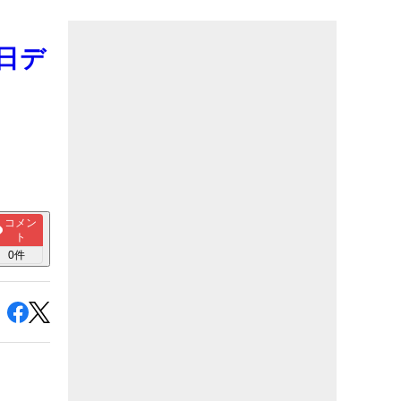
5日デ
コメン
ト
0
件