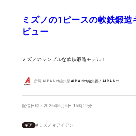
ミズノの1ピースの軟鉄鍛造キャ
ビュー
ミズノのシンプルな軟鉄鍛造モデル！
所属
ALBA Net編集部
ALBA Net編集部
/
ALBA Net
配信日時：
2026年6月6日 15時19分
ギア
#
ミズノ
#
アイアン