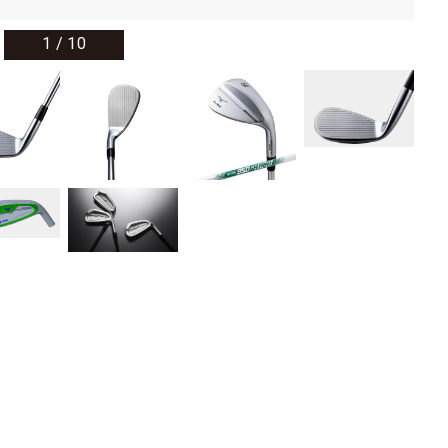
1
/
10