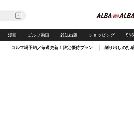
漫画
ゴルフ動画
雑誌出版
ショッピング
SN
ゴルフ場予約／毎週更新！限定優待プラン
削り出しの打