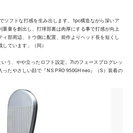
とでソフトな打感を生み出します。1pc構造ながら深いア
剰重量を創出し、打球部裏は肉厚にする事で打感が向上
ティ部周辺、トウ側に配置、前作よりヘッド長を短くし
成しています」（同）
度という、やや立ったロフト設定。7Iのフェースプログレッ
たやさしい顔で『N.S.PRO 950GH neo』（S）装着の