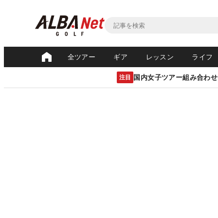
全ツアー
ギア
レッスン
ライフ
国内女子ツアー組み合わせ
注目