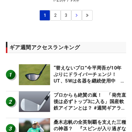
1
-
25
件
/
99
件
1
2
3
ギア週間アクセスランキング
“替えないプロ”今平周吾が10年
1
ぶりにドライバーチェンジ！
UT、5Wは名器を継続使用中 #
男子プロセッティング
プロからも絶賛の嵐！ 「発売直
2
後は必ずトップ3に入る」国産軟
鉄アイアンとは？ #週間ギアラン
キング
桑木志帆の全英制覇を支えた三種
3
の神器？ 『スピンが入り過ぎな