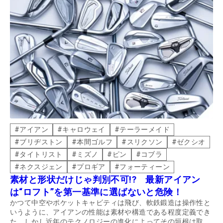
#
アイアン
#
キャロウェイ
#
テーラーメイド
#
ブリヂストン
#
本間ゴルフ
#
スリクソン
#
ゼクシオ
#
タイトリスト
#
ミズノ
#
ピン
#
コブラ
#
ネクスジェン
#
プロギア
#
フォーティーン
素材と形状だけじゃ判別不可!? 最新アイアン
は“ロフト”を第一基準に選ばないと危険！
かつて中空やポケットキャビティは飛び、軟鉄鍛造は操作性と
いうように、アイアンの性能は素材や構造である程度定義でき
た。しかし近年のテクノロジーの進化によってその垣根は取り