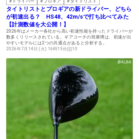
#
ドライバー
#
プロギア
#
タイトリスト
タイトリストとプロギアの新ドライバー、どちら
が初速出る？ HS48、42m/sで打ち比べてみた
【計測数値を大公開！】
2026年はメーカー各社から高い初速性能を持ったドライバーが
数多くリリースされている。ギアコーチの筒康博は、初速が出
やすいモデルには2つの共通点があると分析する。
2026年7月14日 (火) 16時15分
10