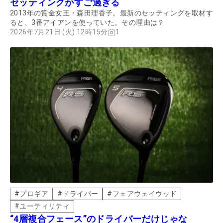
セッティングがすご過ぎる
2013年の賞金女王・森田理香子。最新のセッティングを取材す
ると、3番アイアンを使っていた。その理由は？
2026年7月21日 (火) 12時15分
1
#
プロギア
#
ドライバー
#
フェアウェイウッド
#
ユーティリティ
“4層複合フェース”のドライバーだけじゃな