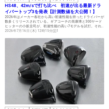
HS48、42m/sで打ち比べ 初速が出る最新ドラ
イバートップ3を発表【計測数値を大公開！】
2026年はメーカー各社から高い初速性能を持ったドライバーが
数多くリリースされている。ギアコーチの筒康博と300ヤード
ヒッターの小坂圭司が、初速性能の高い7モデルを試打。それ
ぞれのヘッドスピードで、センターヒットしたときに初速が出
2026年7月16日 (木) 12時15分
1
たモデルトップ3を紹介する。