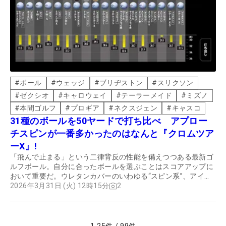
#
ボール
#
ウェッジ
#
ブリヂストン
#
スリクソン
#
ゼクシオ
#
キャロウェイ
#
テーラーメイド
#
ミズノ
#
本間ゴルフ
#
プロギア
#
ネクスジェン
#
キャスコ
31種のボールを50ヤードで打ち比べ アプロー
チスピンが一番多かったのはなんと『クロムツア
ーX』!
「飛んで止まる」という二律背反の性能を備えつつある最新ゴ
ルフボール。自分に合ったボールを選ぶことはスコアアップに
おいて重要だ。ウレタンカバーのいわゆる“スピン系”、アイオ
ノマーカバーの“ディスタンス系”に加え、ルール非適合の“非公
2026年3月31日 (火) 12時15分
2
認”も合わせた全31モデルの実力を診断。今回は、ウェッジに
おける評価を紹介する。