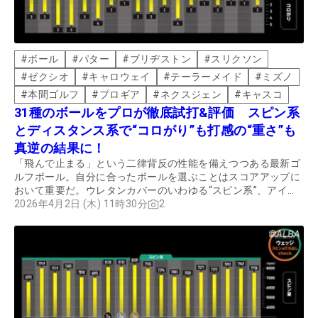
#
ボール
#
パター
#
ブリヂストン
#
スリクソン
#
ゼクシオ
#
キャロウェイ
#
テーラーメイド
#
ミズノ
#
本間ゴルフ
#
プロギア
#
ネクスジェン
#
キャスコ
31種のボールをプロが徹底試打&評価 スピン系
とディスタンス系で“コロがり”も打感の“重さ”も
真逆の結果に！
「飛んで止まる」という二律背反の性能を備えつつある最新ゴ
ルフボール。自分に合ったボールを選ぶことはスコアアップに
おいて重要だ。ウレタンカバーのいわゆる“スピン系”、アイオ
ノマーカバーの“ディスタンス系”に加え、ルール非適合の“非公
2026年4月2日 (木) 11時30分
2
認”も合わせた全31モデルの実力を診断。今回は、パターにお
ける評価を紹介する。