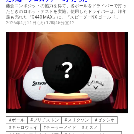
藤倉コンポジットの協力を得て、各ボールをドライバーで打っ
たときのロボットテストを実施。使用したドライバーは、昨年
最も売れた『G440 MAX』に、『スピーダーNX ゴールド
50S』を組み合わせた。福島県南相馬市にある同社の小高工場
2026年4月21日 (火) 12時45分
12
内のテストセンターで、HS43m/sで試打したボールをトラッ
クマンで計測。エラーを除いた3球の平均値を取った。その結
果とともに、プロゴルファーの海老原秀聡が試打したインプレ
ッションも紹介する。
#
ボール
#
ブリヂストン
#
スリクソン
#
ゼクシオ
#
キャロウェイ
#
テーラーメイド
#
ミズノ