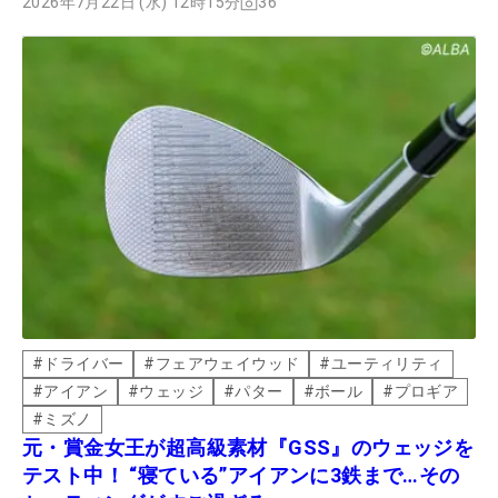
ラブの性能をチェックしているツアープロの市原建彦は、別の
2026年7月22日 (水) 12時15分
36
視点でMOIを分析していた。
#
ドライバー
#
フェアウェイウッド
#
ユーティリティ
#
アイアン
#
ウェッジ
#
パター
#
ボール
#
プロギア
#
ミズノ
元・賞金女王が超高級素材『GSS』のウェッジを
テスト中！ “寝ている”アイアンに3鉄まで…その