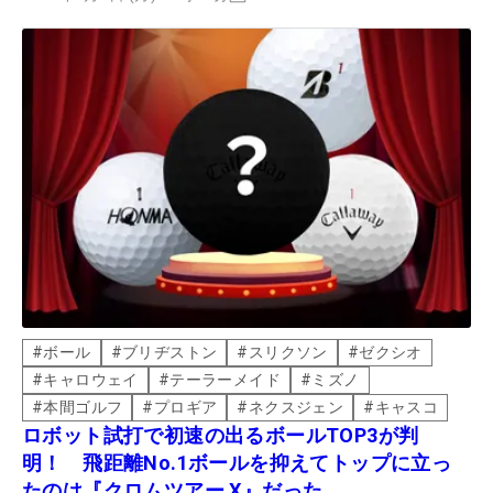
#
ボール
#
ブリヂストン
#
スリクソン
#
ゼクシオ
#
キャロウェイ
#
テーラーメイド
#
ミズノ
#
本間ゴルフ
#
プロギア
#
ネクスジェン
#
キャスコ
ロボット試打で初速の出るボールTOP3が判
明！ 飛距離No.1ボールを抑えてトップに立っ
たのは『クロムツアー X』だった