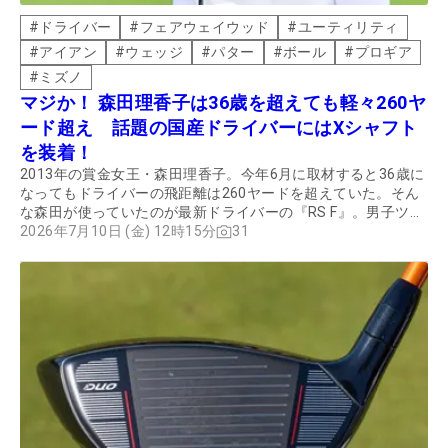
#
ドライバー
#
フェアウェイウッド
#
ユーティリティ
#
アイアン
#
ウェッジ
#
パター
#
ボール
#
プロギア
#
ミズノ
マジか！ 森田理香子は36歳を超えても軽々260ヤ
ード超え 話題の国産ドライバーにはXシャフト
を装着！
2013年の賞金女王・森田理香子。今年6月に取材すると36歳に
なってもドライバーの飛距離は260ヤードを超えていた。そん
な森田が使っていたのが最新ドライバーの『RS F』。男子ツア
ーでも『RS MAX』『RS』を選ぶ選手が多いのに、なぜ森田は
2026年7月10日 (金) 12時15分
31
1番ハードな『RS F』にしたのか？ その理由を聞いた。