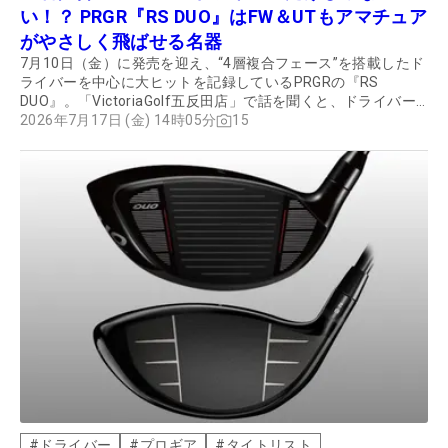
い！？ PRGR『RS DUO』はFW＆UTもアマチュア
がやさしく飛ばせる名器
7月10日（金）に発売を迎え、“4層複合フェース”を搭載したド
ライバーを中心に大ヒットを記録しているPRGRの『RS
DUO』。「VictoriaGolf五反田店」で話を聞くと、ドライバー
だけでなく、同じシリーズの『RS FW』や『RS UT』をセット
2026年7月17日 (金) 14時05分
15
で購入するゴルファーが増えているという。 撮影、構成／田辺
直喜
#
ドライバー
#
プロギア
#
タイトリスト