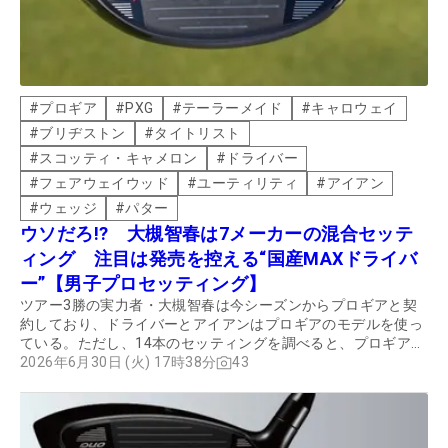
#
プロギア
#
PXG
#
テーラーメイド
#
キャロウェイ
#
ブリヂストン
#
タイトリスト
#
スコッティ・キャメロン
#
ドライバー
#
フェアウェイウッド
#
ユーティリティ
#
アイアン
#
ウェッジ
#
パター
ウソだろ!? 大槻智春は7メーカーの混合セッテ
ィング 注目は発売を控える“国産MAXドライバ
ー”【男子プロセッティング】
ツアー3勝の実力者・大槻智春は今シーズンからプロギアと契
約しており、ドライバーとアイアンはプロギアのモデルを使っ
ている。ただし、14本のセッティングを調べると、プロギアを
含めた7メーカーが混在。そのセッティングについてクラブフ
2026年6月30日 (火) 17時38分
43
ィッターの吉川仁氏に解説してもらった。