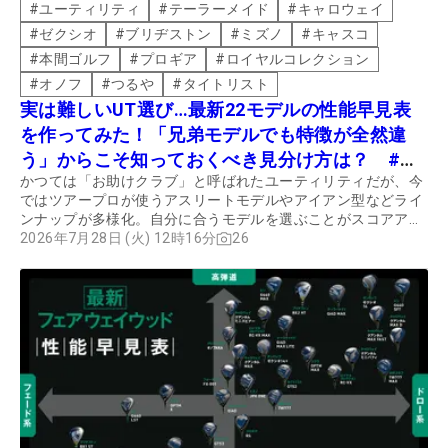
#
ユーティリティ
#
テーラーメイド
#
キャロウェイ
#
ゼクシオ
#
ブリヂストン
#
ミズノ
#
キャスコ
#
本間ゴルフ
#
プロギア
#
ロイヤルコレクション
#
オノフ
#
つるや
#
タイトリスト
実は難しいUT選び…最新22モデルの性能早見表
を作ってみた！「兄弟モデルでも特徴が全然違
う」からこそ知っておくべき見分け方は？ #ギ
かつては「お助けクラブ」と呼ばれたユーティリティだが、今
アカタログ2026
ではツアープロが使うアスリートモデルやアイアン型などライ
ンナップが多様化。自分に合うモデルを選ぶことがスコアアッ
プにつながる。
2026年7月28日 (火) 12時16分
26