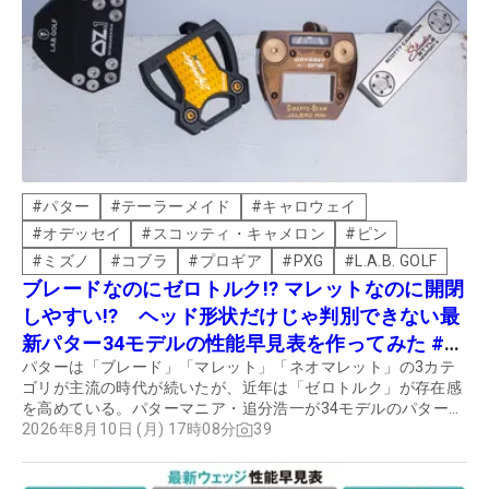
#
パター
#
テーラーメイド
#
キャロウェイ
#
オデッセイ
#
スコッティ・キャメロン
#
ピン
#
ミズノ
#
コブラ
#
プロギア
#
PXG
#
L.A.B. GOLF
ブレードなのにゼロトルク!? マレットなのに開閉
しやすい!? ヘッド形状だけじゃ判別できない最
新パター34モデルの性能早見表を作ってみた #ギ
パターは「ブレード」「マレット」「ネオマレット」の3カテ
アカタログ2026
ゴリが主流の時代が続いたが、近年は「ゼロトルク」が存在感
を高めている。パターマニア・追分浩一が34モデルのパターを
分析し、4カテゴリに分類してくれた。
2026年8月10日 (月) 17時08分
39