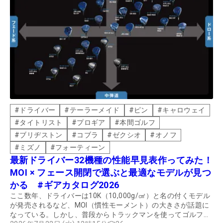
#
ドライバー
#
テーラーメイド
#
ピン
#
キャロウェイ
#
タイトリスト
#
プロギア
#
本間ゴルフ
#
ブリヂストン
#
コブラ
#
ゼクシオ
#
オノフ
#
ミズノ
#
フォーティーン
最新ドライバー32機種の性能早見表作ってみた！
MOI × フェース開閉で選ぶと最適なモデルが見つ
かる #ギアカタログ2026
ここ数年、ドライバーは10K（10,000g/㎠）と名の付くモデル
が発売されるなど、MOI（慣性モーメント）の大きさが話題に
なっている。しかし、普段からトラックマンを使ってゴルフク