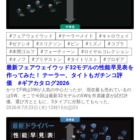
#
フェアウェイウッド
#
テーラーメイド
#
キャロウェイ
#
ゼクシオ
#
スリクソン
#
ピン
#
ミズノ
#
コブラ
#
本間ゴルフ
#
フォーティーン
#
ロイヤルコレクション
#
オノフ
#
ブリヂストン
#
タイトリスト
#
プロギア
最新フェアウェイウッド32モデルの性能早見表を
作ってみた！ テーラー、タイトもガチンコ評
価 #ギアカタログ2026
かつてFWは3Wが人気の中心だったが、現在最も売れているの
は5W。そこで今回は最新32モデルの5Wを市原建彦が試打評
価。選び方とともに、3タイプに分類してもらった。
2026年7月23日 (木) 12時15分
33