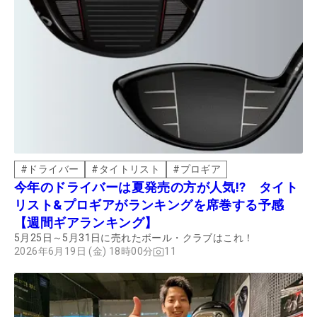
#
ドライバー
#
タイトリスト
#
プロギア
今年のドライバーは夏発売の方が人気!? タイト
リスト&プロギアがランキングを席巻する予感
【週間ギアランキング】
5月25日～5月31日に売れたボール・クラブはこれ！
2026年6月19日 (金) 18時00分
11