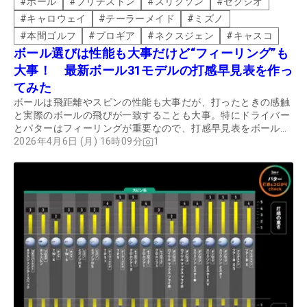
#
ボール
#
ブリヂストン
#
スリクソン
#
ゼクシオ
#
キャロウェイ
#
テーラーメイド
#
ミズノ
#
本間ゴルフ
#
プロギア
#
ネクスジェン
#
キャスコ
ボール選びは性能も大事だけど“フィーリング”も
大事！ 最新ボール31モデルの打感早見表を作っ
てみた
ボールは飛距離やスピンの性能も大事だが、打ったときの感触
と実際のボールの飛びが一致することも大事。特にドライバー
とパターはフィーリングが重要なので、打感早見表をボール選
びの参考にしよう。
2026年4月6日 (月) 16時09分
1