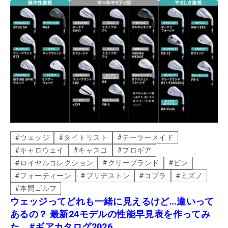
#
ウェッジ
#
タイトリスト
#
テーラーメイド
#
キャロウェイ
#
キャスコ
#
プロギア
#
ロイヤルコレクション
#
クリーブランド
#
ピン
#
フォーティーン
#
ブリヂストン
#
コブラ
#
ミズノ
#
本間ゴルフ
ウェッジってどれも一緒に見えるけど…違いって
あるの？ 最新24モデルの性能早見表を作ってみ
た #ギアカタログ2026