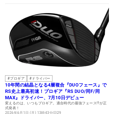
#
プロギア
#
ドライバー
10年間の結晶となる4層複合『DUOフェース』で
RS史上最高初速！プロギア『RS DUO/同F/同
MAX』ドライバー、7月10日デビュー
変えるのは、いつもプロギア。適合時代の最強フェース!?が正
式発表！
2026年6月1日 (月) 13時43分
29