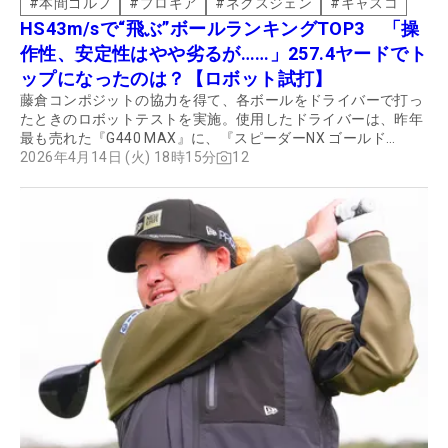
#
本間ゴルフ
#
プロギア
#
ネクスジェン
#
キャスコ
HS43m/sで“飛ぶ”ボールランキングTOP3 「操
作性、安定性はやや劣るが……」257.4ヤードでト
ップになったのは？【ロボット試打】
藤倉コンポジットの協力を得て、各ボールをドライバーで打っ
たときのロボットテストを実施。使用したドライバーは、昨年
最も売れた『G440 MAX』に、『スピーダーNX ゴールド
50S』を組み合わせた。福島県南相馬市にある同社の小高工場
2026年4月14日 (火) 18時15分
12
内のテストセンターで、HS43m/sで試打したボールをトラッ
クマンで計測。エラーを除いた3球の平均値を取った。その結
果とともに、プロゴルファーの海老原秀聡が試打したインプレ
ッションも紹介する。