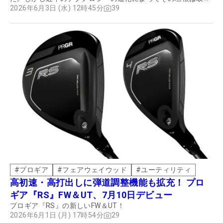
払われてしまった。ではアイアンは何を基準に選べばいいのだ
2026年6月3日 (水) 12時45分
39
ろうか？
#
プロギア
#
フェアウェイウッド
#
ユーティリティ
高初速・高打出しに弾道調整機能も拡充！ プロ
ギア『RS』FW＆UT、7月10日デビュー
プロギア『RS』の新しいFW＆UT！
2026年6月1日 (月) 17時54分
29