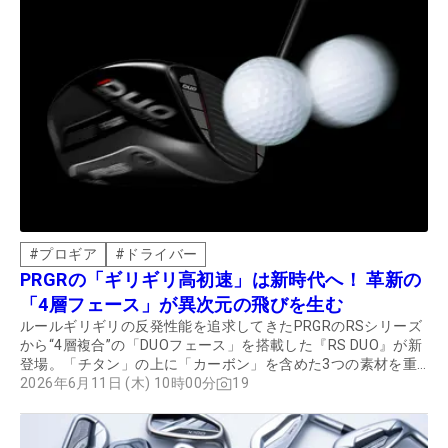
#
プロギア
#
ドライバー
PRGRの「ギリギリ高初速」は新時代へ！ 革新の
「4層フェース」が異次元の飛びを生む
ルールギリギリの反発性能を追求してきたPRGRのRSシリーズ
から“4層複合”の「DUOフェース」を搭載した『RS DUO』が新
登場。「チタン」の上に「カーボン」を含めた3つの素材を重
ねる独自の4層構造設計でかつてない弾きを実現し、PRGR RS
2026年6月11日 (木) 10時00分
19
シリーズ史上最高の飛距離性能を持つドライバーに仕上がって
いる。 取材協力／PRGR GINZA EX 撮影／高橋淳司 構成／
田辺直喜