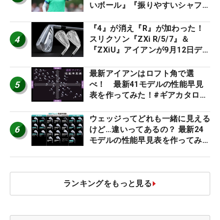
いボール』『振りやすいシャフ
ト』『真っすぐ飛ぶドライバ
ー』 #女子プロセッティング
『4』が消え『R』が加わった！
4
スリクソン『ZXi R/5/7』＆
『ZXiU』アイアンが9月12日デ
ビュー
最新アイアンはロフト角で選
5
べ！ 最新41モデルの性能早見
表を作ってみた！#ギアカタログ
2026
ウェッジってどれも一緒に見える
6
けど…違いってあるの？ 最新24
モデルの性能早見表を作ってみ
た #ギアカタログ2026
ランキングをもっと見る