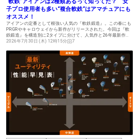
“軟鉄”アイアンは2種類あるって知ってた？ 女
子プロ使用者も多い“複合軟鉄”はアマチュアにも
オススメ！
アイアンの定番として根強い人気の『軟鉄鍛造』。この春にも
PRGRやキャロウェイから新作がリリースされた。今回は『軟
鉄鍛造』を構造別に2タイプに分けて、人気作と26年最新作を
徹底比較し、進化ポイントを探った。
2026年7月30日 (木) 12時15分
7