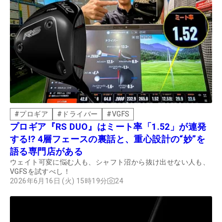
#
プロギア
#
ドライバー
#
VGFS
プロギア『RS DUO』はミート率「1.52」が連発
する!? 4層フェースの裏話と、重心設計の“妙”を
語る専門店がある
ウェイト可変に悩む人も、シャフト沼から抜け出せない人も、
VGFSを試すべし！
2026年6月16日 (火) 15時19分
24