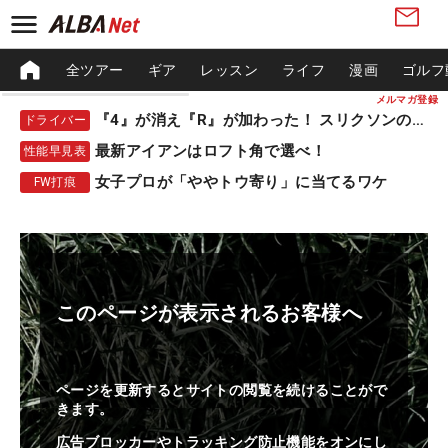
全ツアー
ギア
レッスン
ライフ
漫画
ゴルフ
メルマガ登録
『4』が消え『R』が加わった！ スリクソンの新作
ドライバー
最新アイアンはロフト角で選べ！
性能早見表
女子プロが「ややトウ寄り」に当てるワケ
FW打痕
このページが表示されるお客様へ
ページを更新するとサイトの閲覧を続けることがで
きます。
広告ブロッカーやトラッキング防止機能をオンにし