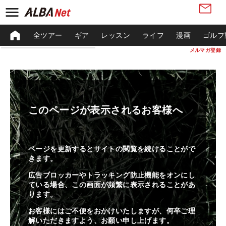
全ツアー
ギア
レッスン
ライフ
漫画
ゴルフ
メルマガ登録
このページが表示されるお客様へ
ページを更新するとサイトの閲覧を続けることがで
きます。
広告ブロッカーやトラッキング防止機能をオンにし
ている場合、この画面が頻繁に表示されることがあ
ります。
お客様にはご不便をおかけいたしますが、何卒ご理
解いただきますよう、お願い申し上げます。