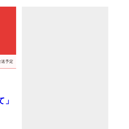
放送予定
成！
て」