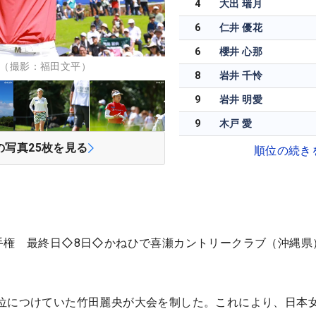
4
大出 瑞月
6
仁井 優花
6
櫻井 心那
 （撮影：福田文平）
8
岩井 千怜
9
岩井 明愛
9
木戸 愛
の写真
25
枚を見る
順位の続き
手権 最終日◇8日◇かねひで喜瀬カントリークラブ（沖縄県
位につけていた竹田麗央が大会を制した。これにより、日本