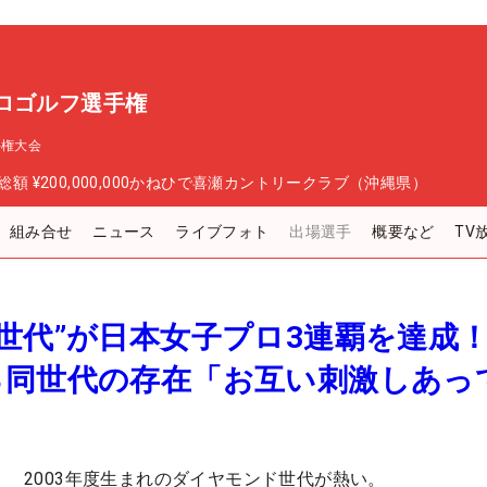
ロゴルフ選手権
手権大会
総額
¥200,000,000
かねひで喜瀬カントリークラブ（沖縄県）
組み合せ
ニュース
ライブフォト
出場選手
概要など
TV
ド世代”が日本女子プロ3連覇を達
る同世代の存在「お互い刺激しあっ
！ 2003年度生まれのダイヤモンド世代が熱い。