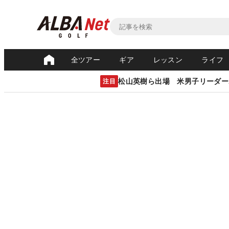
全ツアー
ギア
レッスン
ライフ
松山英樹ら出場 米男子リーダー
注目