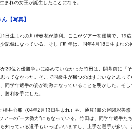
3年生まれの女王が誕生したことになる。
さん【写真】
5月1日生まれの川崎春花が勝利。ここがツアー初優勝で、19歳1
少記録になっている。そして昨年は、同年4月18日生まれの
年が20位と優勝争いに絡めていなかった竹田は、開幕前に「
も思ってなかった。そこで同級生が勝つのはすごいなと思って
と、同学年選手の姿が刺激になっていることを明かした。そし
に、勝利を手にした。
櫻井心那（04年2月13日生まれ）や、通算1勝の尾関彩美悠
がツアーの“一大勢力”にもなっている。竹田は、同学年選手た
から知っている選手もいっぱいいますし、上手な選手が多い。