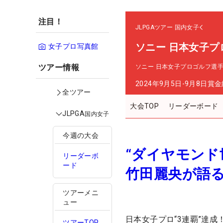
注目！
JLPGAツアー
国内女子
ソニー 日本女子プ
女子プロ写真館
ツアー情報
ソニー 日本女子プロゴルフ選
2024年9月5日-9月8日
賞金
全ツアー
大会TOP
リーダーボード
JLPGA
国内女子
今週の大会
“ダイヤモン
リーダーボ
ード
竹田麗央が語
ツアーメニ
ュー
日本女子プロ“3連覇”達成
ツアーTOP