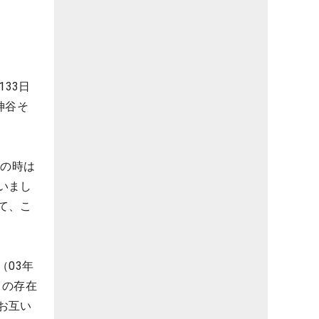
33日
神谷そ
その時は
いまし
て、こ
（03年
ちの存在
お互い