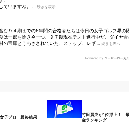
竹田麗央が1位浮上！ 
本女子プロ 最終結果
金ランキング