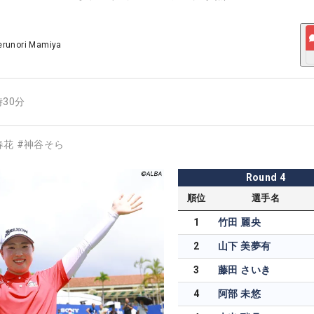
erunori Mamiya
時30分
春花
#
神谷そら
Round
4
順位
選手名
1
竹田 麗央
2
山下 美夢有
3
藤田 さいき
4
阿部 未悠