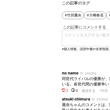
この記事のタグ
#竹田麗央
#川﨑春花