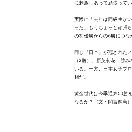
に刺激しあって頑張って
実際に「去年は同級生が
った。もうちょっと頑張ら
の初優勝からの6勝につな
同じ『日本』が冠されたメ
（3勝）、原英莉花、勝みな
いる。一方、日本女子プロ
相だ。
黄金世代は今季通算50勝
なるか？（文・間宮輝憲