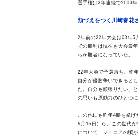
選手権は3年連続で200
頬づえをつく川崎春花
2年前の22年大会は03年
での勝利は現在も大会最年
らが勝者になっていた。
22年大会で予選落ち、昨
自分が優勝争いできると
た。自分も頑張りたい」
の思いも原動力のひとつ
この他にも昨年4勝を挙げた
6月16日）ら、この世代
について「ジュニアの頃