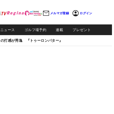
メルマガ登録
ログイン
Sニュース
ゴルフ場予約
連載
プレゼント
しの打感が秀逸 『トゥーロンパター』