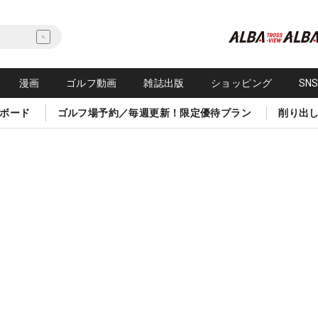
漫画
ゴルフ動画
雑誌出版
ショッピング
SN
ボード
ゴルフ場予約／毎週更新！限定優待プラン
削り出