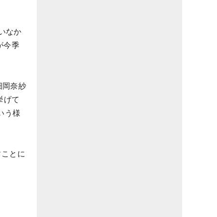
いなか
が今季
畑岡奈紗
挙げて
いう様
すことに