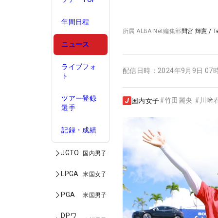
年間日程
所属
ALBA Net編集部
間宮 輝憲
/
T
ニュース
ライブフォ
配信日時：
2024年9月9日 07
ト
ツアー登録
#
竹田麗央
#
川﨑
国内女子
選手
記録・成績
JGTO
国内男子
LPGA
米国女子
PGA
米国男子
DPワ