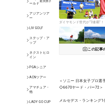
欧州男子
ールド
アジアンツア
ー
ダイヤモンド世代が“3連覇”！
LIV GOLF
ステップ・ア
ップ
この記事
ネクストヒロ
イン
PGAシニア
ACNツアー
＜ソニー 日本女子プロ選
◇6670ヤード・パー72＞
アマチュア・
他
メルセデス・ランキング1
LADY GO CUP