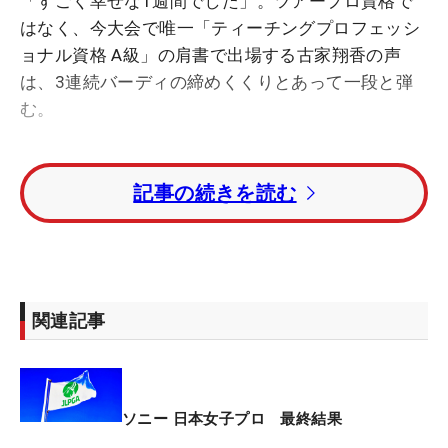
「すごく幸せな1週間でした」。ツアープロ資格で
はなく、今大会で唯一「ティーチングプロフェッシ
ョナル資格 A級」の肩書で出場する古家翔香の声
は、3連続バーディの締めくくりとあって一段と弾
む。
前半からパーを拾って拾って、という展開だった
記事の続きを読む
が、最後にそのガマンが実った。16番で4メートル
を沈めバーディを奪うと、次も5メートルをねじ込
んだ。そして最後は残り89ヤードから54度のウェッ
ジでベタピンにつけてのバーディフィニッシュ。
「初めての出場なので、（キャディを務めた）友達
関連記事
と楽しくプレーすることだけを考えました」。この
結果、トータル10アンダーまで伸ばして9位タイ
と、トップ10に滑り込むことができた。
ソニー 日本女子プロ 最終結果
すぐさま10日（火）からは、茨城県の静ヒルズCC