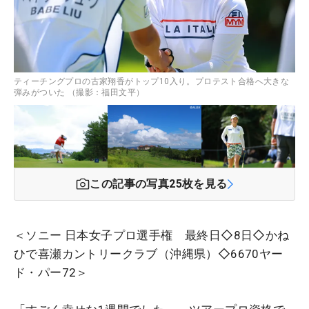
ティーチングプロの古家翔香がトップ10入り。プロテスト合格へ大きな
弾みがついた （撮影：福田文平）
この記事の写真
25
枚を見る
＜ソニー 日本女子プロ選手権 最終日◇8日◇かね
ひで喜瀬カントリークラブ（沖縄県）◇6670ヤー
ド・パー72＞