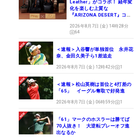
Leather」がコラボ！ 経年変
化を楽しむ上質な
『ARIZONA DESERT』コレ
クション、9月15日限定デビ
2026年8月7日 (金) 14時28分
ュー
64
＜速報＞入谷響が単独首位 永井花
奈、金田久美子ら1差追走
2026年8月7日 (金) 12時42分
1
＜速報＞松山英樹は首位と4打差の
「65」 イーグル奪取で好発進
2026年8月7日 (金) 06時59分
1
「61」マークのホスラーは勝てば
70人抜き！ 大逆転プレーオフ進
出なるか