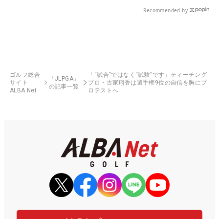
Recommended by
ゴルフ総合
「“試合”ではなく“試験”です」ティーチング
「JLPGA」
サイト
プロ・古家翔香は選手権9位の自信を胸にプ
の記事一覧
ALBA Net
ロテストへ