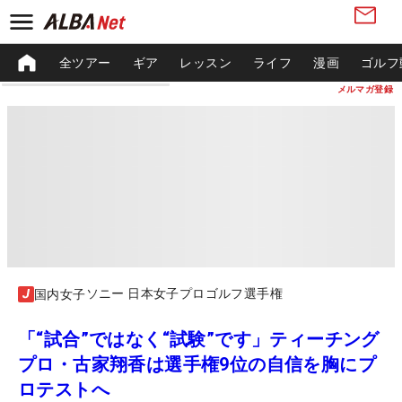
全ツアー
ギア
レッスン
ライフ
漫画
ゴルフ
メルマガ登録
ソニー 日本女子プロゴルフ選手権
国内女子
「“試合”ではなく“試験”です」ティーチング
プロ・古家翔香は選手権9位の自信を胸にプ
ロテストへ