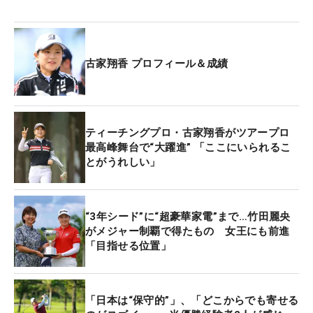
で開催されるプロテスト第2次予選に参加。昨年、
最終テストまで進んでいるため、1次が免除され、
これが今年の大目標へのスタートになる。「ずっと
古家翔香 プロフィール＆成績
吐きそうです（笑）。テストは違う。“試合”ではな
く“試験”ですね」。独特の雰囲気にのまれ、これま
でに6度涙をのんできたが、この沖縄で確かな「自
信」を手に入れることができた。
ティーチングプロ・古家翔香がツアープロ
最高峰舞台で“大躍進” 「ここにいられるこ
とがうれしい」
昨年ティーチング会員になると、その年に行われた
上位15人にQT1次の出場権が与えられる「JLPGAテ
ィーチングプロ競技会」で1位になった。そして年
“3年シード”に“超豪華家電”まで…竹田麗央
末にQTランク180位が付与され、今季は下部のステ
がメジャー制覇で得たもの 女王にも前進
ップ・アップ・ツアーを主戦場に転戦生活を続けて
「目指せる位置」
いる。8試合に出場し、すべて決勝ラウンドに進
出。もともと希望していたツアープロとして戦うた
め、1年を通じていい準備を進めることができてい
「日本は“保守的”」、「どこからでも寄せる