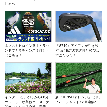
世界へ
ネクストヒロイン選手とラウ
『G740』アイアンが引き出
ンドできるチャンス！詳しく
す“反則級”の寛容性と飛びは
はこちら！
本当だった！
インター5分、都心から60分
新『TENSEIオレンジ』はドラ
のフラットな美観コース。大
イバーシャフトの“最適解”
栄カントリー俱楽部（千葉