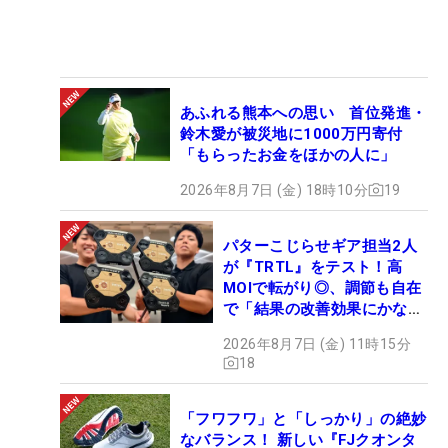
あふれる熊本への思い 首位発進・
鈴木愛が被災地に1000万円寄付
「もらったお金をほかの人に」
2026年8月7日 (金) 18時10分
19
パターこじらせギア担当2人
が『TRTL』をテスト！高
MOIで転がり◎、調節も自在
で「結果の改善効果にかなり
の意外性」
2026年8月7日 (金) 11時15分
18
「フワフワ」と「しっかり」の絶妙
なバランス！ 新しい『FJクオンタ