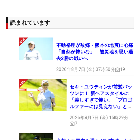
は過酷な“試験”が続く。「来年はツアー会員として
戻ってきたいです」。“合格”の2文字を勝ち取りにい
く。（文・間宮輝憲）
読まれています
不動裕理が故郷・熊本の地震に心痛
「自然が怖いな」 被災地を思い過
去2勝の戦いへ
2026年8月7日 (金) 07時50分
19
セキ・ユウティンが前髪パッ
ツンに！ 新ヘアスタイルに
「美しすぎて怖い」「プロゴ
ルファーには見えない」とコ
メント殺到
2026年8月7日 (金) 15時29分
7