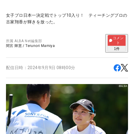
女子プロ日本一決定戦でトップ10入り！ ティーチングプロの
古家翔香が輝きを放った。
コメン
所属
ALBA Net編集部
ト
間宮 輝憲
/
Terunori Mamiya
1
件
配信日時：
2024年9月9日 08時00分