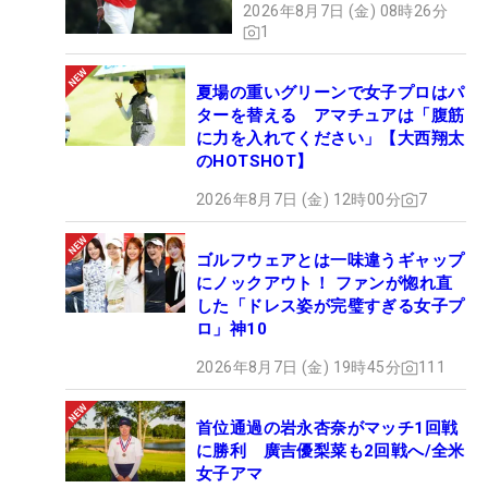
2026年8月7日 (金) 08時26分
1
夏場の重いグリーンで女子プロはパ
ターを替える アマチュアは「腹筋
に力を入れてください」【大西翔太
のHOTSHOT】
2026年8月7日 (金) 12時00分
7
ゴルフウェアとは一味違うギャップ
にノックアウト！ ファンが惚れ直
した「ドレス姿が完璧すぎる女子プ
ロ」神10
2026年8月7日 (金) 19時45分
111
首位通過の岩永杏奈がマッチ1回戦
に勝利 廣吉優梨菜も2回戦へ/全米
女子アマ