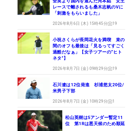
全英より国内を選んだ河本結 女王
レースで離されるも桑木志帆のVに
「刺激をもらいました」
2026年8月6日 (木) 15時45分
19
小祝さくらが長岡花火を満喫 束の
間のオフも最後は「見るってすごく
過酷だなぁ」【女子ツアーの“ヒト
ネタ”】
2026年8月7日 (金) 09時29分
19
石川遼は12位発進 杉浦悠太20位/
米男子下部
2026年8月7日 (金) 10時29分
1
松山英樹は5アンダー暫定11
位 第1Rは悪天候のため順延