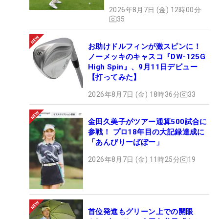
2026年8月7日 (金) 12時00分
35
お助けドルフィンが激スピンに！
ノーメッキのキャスコ『DW-125G
High Spin』、9月11日デビュー
【打ってみた】
2026年8月7日 (金) 18時36分
33
金田久美子がツアー通算500試合に
参戦！ プロ18年目の大記録達成に
「あんびりーばぼー」
2026年8月7日 (金) 11時25分
19
首位発進もグリーン上での開眼