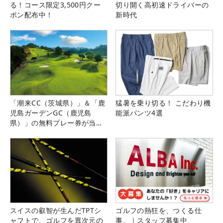
る！コース限定3,500円クー
切り開く高初速ドライバーの
ポン配布中！
新時代
「潮来CC（茨城県）」＆「鹿
猛暑を乗り切る！ こだわり機
児島ガーデンGC（鹿児島
能派パンツ4選
県）」の無料プレー券が当た
る！！
スイスの叡智が生んだTPTシ
ゴルフの熱狂を、つくる仕
ャフトで、ゴルフを異次元の
事。｜スタッフ募集中