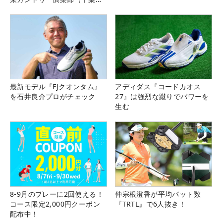
県）
最新モデル『FJクオンタム』
アディダス『コードカオス
を石井良介プロがチェック
27』は強烈な蹴りでパワーを
生む
8-9月のプレーに2回使える！
仲宗根澄香が平均パット数
コース限定2,000円クーポン
『TRTL』で6人抜き！
配布中！