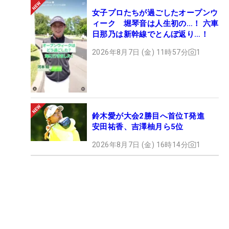
女子プロたちが過ごしたオープンウ
ィーク 堀琴音は人生初の…！ 六車
日那乃は新幹線でとんぼ返り…！
2026年8月7日 (金) 11時57分
1
鈴木愛が大会2勝目へ首位T発進
安田祐香、吉澤柚月ら5位
2026年8月7日 (金) 16時14分
1