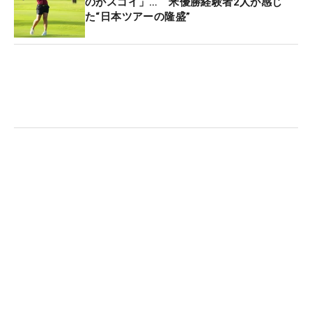
る。「落ち着いてやれば大丈夫と信じて。浮き足立
のがスゴイ」… 米優勝経験者2人が感じ
た“日本ツアーの隆盛”
たないように」。これをしっかりと肝に銘じる。
今回の活躍で“注目度”もアップした。「ひとりのゴ
ルファーとして、みなさんに知ってもらえるのはう
れしいです」と笑みもこぼれる。今回の活躍、そし
て反響については、むしろ「父が喜んでいます」と
明かす。整形外科医を務める父・真一さんに、沖縄
からいいニュースを届けることができたのも誇らし
い。
「ティーチング代表という気持ちでプレーしまし
た」。そんな4日間で、大きな成果を残すことがで
きた。そして「ツアーに出ている選手は、みなさん
上手で、それぞれが強さを持っている」ということ
を、肌で感じた4日間でもあった。日本の女子プロ
ゴルファーにとって最高峰の戦いを終え、ここから