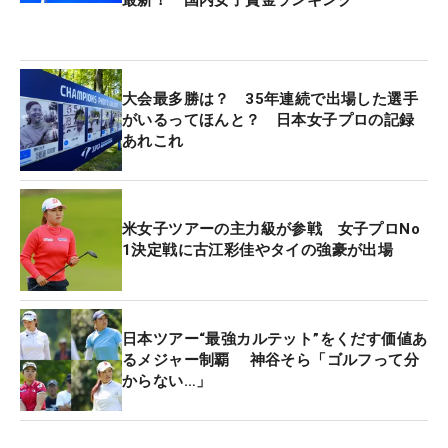
る。日本女子プロゴルフ協会（JLPGA）が主催し、
今年のプロNo.1の称号や、メジャー優勝で付与され
る3年シードに加え、高額賞金ゲットのチャンスと
くれば、選手の目の色も変わってくるはずだ。
大会最多勝は？ 35年連続で出場した選手
がいるってほんと？ 日本女子プロの記録
あれこれ
ちなみに、ツアーの高額賞金大会といえば、6月に
開催された総額3億円の「アース・モンダミンカッ
プ」がある。この優勝賞金は5400万円とあって、
堂々の“メジャー超え”だ。また日本で開催される米
米女子ツアーの主力級が参戦 女子プロNo
1決定戦に古江彩佳やタイの強豪が出場
国女子ツアー公式戦の「TOTO ジャパンクラシッ
ク」は総額200万ドル。日本円への換算は大会終了
翌日の月曜日のレートによって決まるが、昨今の円
安の影響で予想以上のビッグマネーになることも考
日本ツアー“最強カルテット”をくだす価値あ
えられる。仮に1ドル＝150円なら、総額は3億円と
るメジャー制覇 神谷そら「ゴルフって分
からない…」
なる。
まとめると、ソニー 日本女子プロ選手権はメジャー