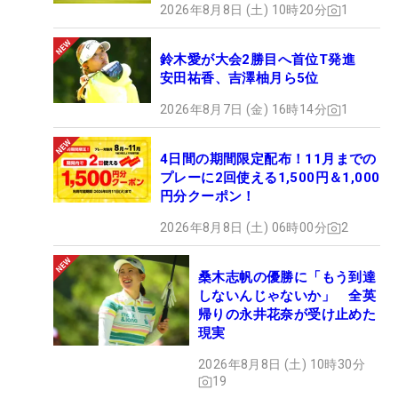
2026年8月8日 (土) 10時20分
1
鈴木愛が大会2勝目へ首位T発進
安田祐香、吉澤柚月ら5位
2026年8月7日 (金) 16時14分
1
4日間の期間限定配布！11月までの
プレーに2回使える1,500円＆1,000
円分クーポン！
2026年8月8日 (土) 06時00分
2
桑木志帆の優勝に「もう到達
しないんじゃないか」 全英
帰りの永井花奈が受け止めた
現実
2026年8月8日 (土) 10時30分
19