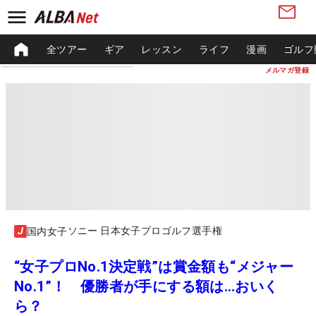
全ツアー
ギア
レッスン
ライフ
漫画
ゴルフ
メルマガ登録
ソニー 日本女子プロゴルフ選手権
国内女子
“女子プロNo.1決定戦”は賞金額も“メジャー
No.1”！ 優勝者が手にする額は…おいく
ら？