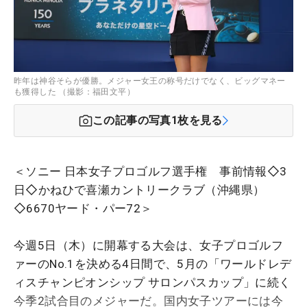
昨年は神谷そらが優勝。メジャー女王の称号だけでなく、ビッグマネー
も獲得した （撮影：福田文平）
この記事の写真
1
枚を見る
＜ソニー 日本女子プロゴルフ選手権 事前情報◇3
日◇かねひで喜瀬カントリークラブ（沖縄県）
◇6670ヤード・パー72＞
今週5日（木）に開幕する大会は、女子プロゴルフ
ァーのNo.1を決める4日間で、5月の「ワールドレデ
ィスチャンピオンシップ サロンパスカップ」に続く
今季2試合目のメジャーだ。国内女子ツアーには今