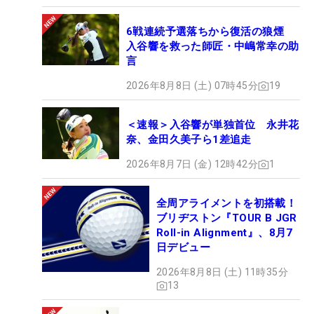
6戦連続予選落ちから復活の狼煙
入谷響を救った師匠・中嶋常幸の助
言
2026年8月8日 (土) 07時45分
19
＜速報＞入谷響が単独首位 永井花
奈、金田久美子ら1差追走
2026年8月7日 (金) 12時42分
1
全周アライメントを初搭載！
ブリヂストン『TOUR B JGR
Roll-in Alignment』、8月7
日デビュー
2026年8月8日 (土) 11時35分
13