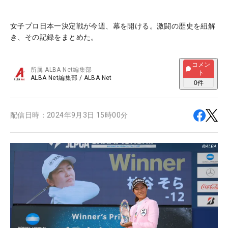
女子プロ日本一決定戦が今週、幕を開ける。激闘の歴史を紐解
き、その記録をまとめた。
コメン
所属
ALBA Net編集部
ト
ALBA Net編集部
/
ALBA Net
0
件
配信日時：
2024年9月3日 15時00分