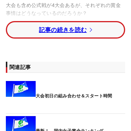
大会も含め公式戦が4大会あるが、それぞれの賞金
事情はどうなっているのだろうか？
記事の続きを読む
今回のソニー 日本女子プロ選手権は賞金総額が2億
円で、優勝者は3600万円を手にする。これ以外の3
大会はサロンパスカップが総額1億2000万円（優勝
2400万円）、「日本女子オープン」が総額1億5000
万円（優勝3000万円）、シーズン最終戦の
関連記事
「JLPGAツアーチャンピオンシップリコーカップ」
は総額1億2000万円（優勝3000万円）。リコーカッ
プは出場者が40人と少ないが、優勝者が手にする額
などを見ると今週の大会が最も高額賞金がかけられ
大会初日の組み合わせ＆スタート時間
たメジャーとなる。
今大会では2位でも1760万円、3位も1400万円を手
にし、5位（単独の場合）までが1000万円を超え
最新！ 国内女子賞金ランキング