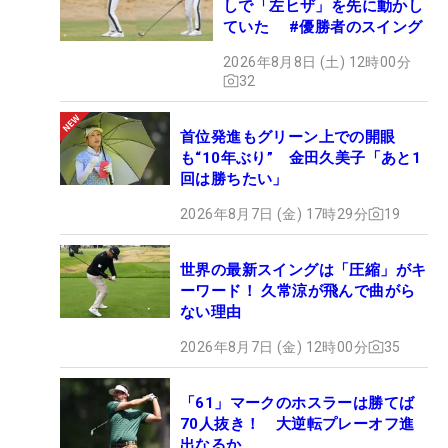
しで「左ヒザ」を先に動かし
ていた #優勝者のスイング
2026年8月8日 (土) 12時00分
32
首位発進もグリーン上での開眼
も“10年ぶり” 金田久美子「あと1
回は勝ちたい」
2026年8月7日 (金) 17時29分
19
世界の最新スイングは「圧縮」がキ
ーワード！ 久常涼が飛んで曲がら
ない理由
2026年8月7日 (金) 12時00分
35
「61」マークのホスラーは勝てば
70人抜き！ 大逆転プレーオフ進
出なるか