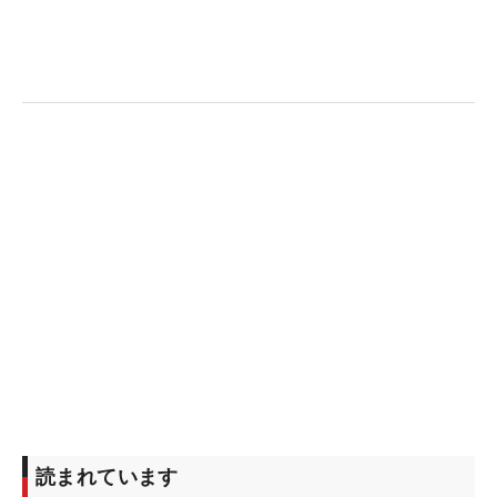
No.1の賞金額で、ツアー全体で見ても10月
「NOBUTA GROUP マスターズGC レディース」と並
ぶ3位の高額大会となる。果たして今年、それを手
にするのは誰になるのだろうか？
読まれています