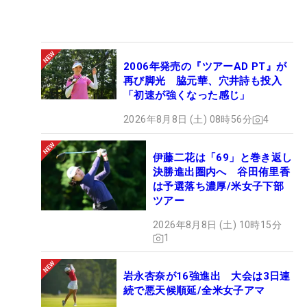
2006年発売の『ツアーAD PT』が
再び脚光 脇元華、穴井詩も投入
「初速が強くなった感じ」
2026年8月8日 (土) 08時56分
4
伊藤二花は「69」と巻き返し
決勝進出圏内へ 谷田侑里香
は予選落ち濃厚/米女子下部
ツアー
2026年8月8日 (土) 10時15分
1
岩永杏奈が16強進出 大会は3日連
続で悪天候順延/全米女子アマ