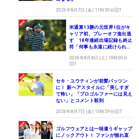
2026年8月7日 (金) 11時30分
1
米通算13勝の元世界1位がキ
ャリア初、プレーオフ進出逃
す 18年連続出場記録も終止
符「何事も永遠に続けられな
い」
2026年8月8日 (土) 10時00分
1
セキ・ユウティンが前髪パッツン
に！ 新ヘアスタイルに「美しすぎ
て怖い」「プロゴルファーには見え
ない」とコメント殺到
2026年8月7日 (金) 15時29分
7
ゴルフウェアとは一味違うギャップ
にノックアウト！ ファンが惚れ直