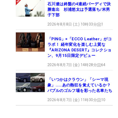
石川遼は終盤の4連続バーディで決
勝進出 杉浦悠太は予選落ち/米男
子下部
2026年8月8日 (土) 10時33分
1
「PING」×「ECCO Leather」がコ
ラボ！ 経年変化を楽しむ上質な
『ARIZONA DESERT』コレクショ
ン、9月15日限定デビュー
2026年8月7日 (金) 14時28分
64
「いつかはクラウン」「シーマ現
象」……あの熱狂を覚えているか？
バブルのゴルフ場を彩った名車たち
2026年8月7日 (金) 11時30分
10