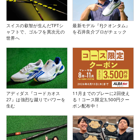
スイスの叡智が生んだTPTシ
最新モデル『FJクオンタム』
ャフトで、ゴルフを異次元の
を石井良介プロがチェック
世界へ
アディダス『コードカオス
11月までのプレーに2回使え
27』は強烈な蹴りでパワーを
る！コース限定3,500円クー
生む
ポン配布中！