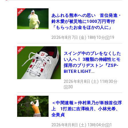
あふれる熊本への思い 首位発進・
鈴木愛が被災地に1000万円寄付
「もらったお金をほかの人に」
2026年8月7日 (金) 18時10分
19
スイング中のブレをなくした
い人へ！ 3種類の伸縮性ヒモ
採用のブリヂストン『ZSP-
BITER LIGHT
MAGICLACE』、8月8日デビ
2026年8月8日 (土) 11時30分
ュー
30
＜中間速報＞仲村果乃が単独首位浮
上 1打差に吉澤柚月、小林光希、
全美貞
2026年8月8日 (土) 13時04分
1