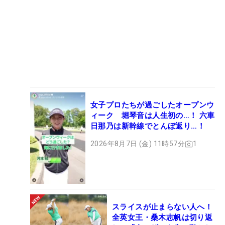
女子プロたちが過ごしたオープンウ
ィーク 堀琴音は人生初の…！ 六車
日那乃は新幹線でとんぼ返り…！
2026年8月7日 (金) 11時57分
1
スライスが止まらない人へ！
全英女王・桑木志帆は切り返