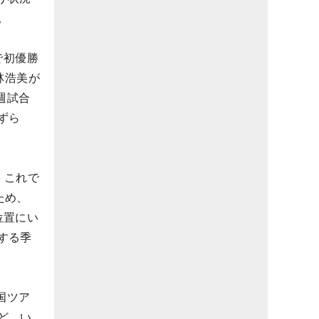
。
で初優勝
林浩美が
週試合
ずら
。これで
ため、
る位置にい
する季
国ツア
ど、い