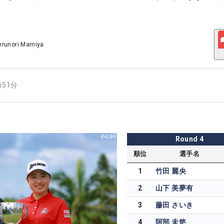
erunori Mamiya
時51分
Round
4
順位
選手名
1
竹田 麗央
2
山下 美夢有
3
藤田 さいき
4
阿部 未悠