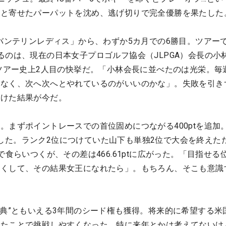
ッと寄せたパーパットを沈め、逃げ切りで完全優勝を果たした
杯バンテリンレディス」から、わずか5カ月での6勝目。ツアー
るのは、現在の日本女子プロゴルフ協会（JLPGA）会長の小
、ツアー史上2人目の快挙だ。「小林会長に並べたのは光栄。毎
もなく、次へ次へとやれているのがいいのかな」。失敗を引き
続けた結果が今だ。
。まずポイントレースでの首位固めにつながる400ptを追加
で伸ばした。ランク2位につけていた山下も単独2位で大会を終えた
.9ptで食らいつくが、その差は466.61ptに広がった。「目指せ
尽くして、その結果女王になれたら」。もちろん、そこも意識
特典”ともいえる3年間のシード権も獲得。将来的に希望する米
れたことで挑戦しやすくなった。特に来年とかは考えてないけ