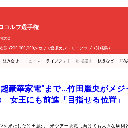
ロゴルフ選手権
手権大会
総額
¥200,000,000
かねひで喜瀬カントリークラブ（沖縄県）
組み合せ
ニュース
ライブフォト
出場選手
概要など
TV
に“超豪華家電”まで…竹田麗央がメジ
の 女王にも前進「目指せる位置」
Vを果たした竹田麗央。米ツアー挑戦に向けても大きな勝利