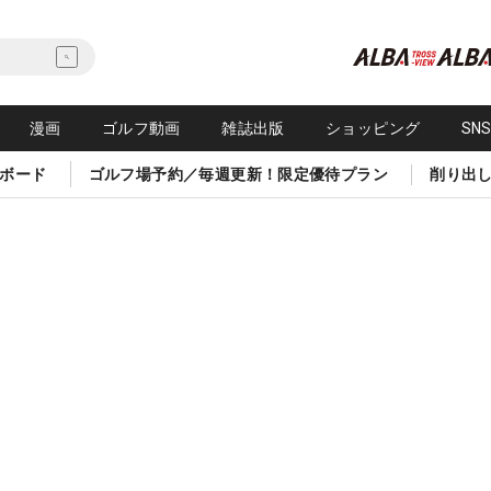
漫画
ゴルフ動画
雑誌出版
ショッピング
SN
ボード
ゴルフ場予約／毎週更新！限定優待プラン
削り出