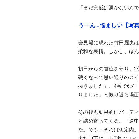
「まだ実感は湧かないんで
うーん…悩ましい【写
会見場に現れた竹田麗央
柔和な表情。しかし、ほ
初日からの首位を守り、2
硬くなって思い通りのス
抜きました」。4番で6メ
りました」と振り返る場
その後も効果的にバーディ
と詰め寄ってくる。「途
た。でも、それは想定内。
えた山下は、1打差でフィ