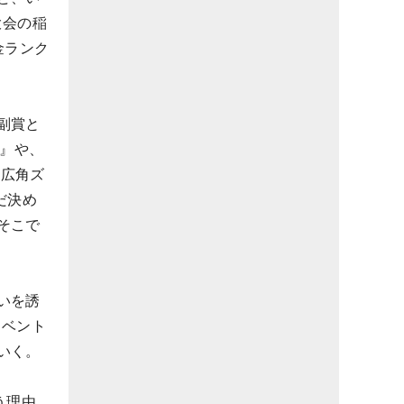
大会の稲
金ランク
副賞と
9』や、
』や広角ズ
だ決め
そこで
いを誘
イベント
いく。
う理由