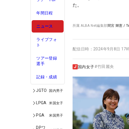
た。
年間日程
所属
ALBA Net編集部
間宮 輝憲
/
T
ニュース
ライブフォ
ト
配信日時：
2024年9月8日 17
ツアー登録
選手
#
竹田麗央
国内女子
記録・成績
JGTO
国内男子
LPGA
米国女子
PGA
米国男子
DPワ