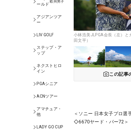
欧州男子
ールド
アジアンツア
ー
小林浩美JLPGA会長（左）
LIV GOLF
田文平）
ステップ・ア
ップ
ネクストヒロ
イン
この記事
PGAシニア
ACNツアー
アマチュア・
＜ソニー 日本女子プロ選
他
◇6670ヤード・パー72＞
LADY GO CUP