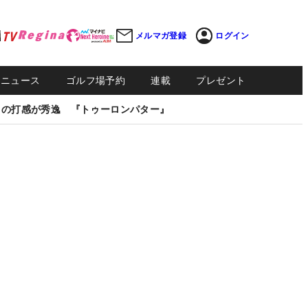
メルマガ登録
ログイン
Sニュース
ゴルフ場予約
連載
プレゼント
しの打感が秀逸 『トゥーロンパター』