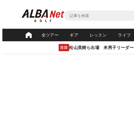
全ツアー
ギア
レッスン
ライフ
松山英樹ら出場 米男子リーダー
注目