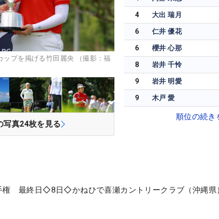
4
大出 瑞月
6
仁井 優花
6
櫻井 心那
とカップを掲げる竹田麗央 （撮影：福
8
岩井 千怜
9
岩井 明愛
9
木戸 愛
順位の続き
の写真
24
枚を見る
手権 最終日◇8日◇かねひで喜瀬カントリークラブ（沖縄県