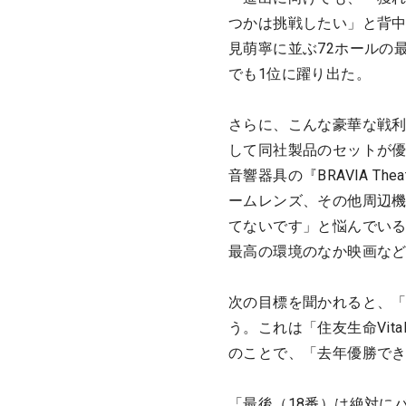
つかは挑戦したい」と背中
見萌寧に並ぶ72ホールの
でも1位に躍り出た。
さらに、こんな豪華な戦
して同社製品のセットが優勝
音響器具の『BRAVIA The
ームレンズ、その他周辺機
てないです」と悩んでい
最高の環境のなか映画など
次の目標を聞かれると、
う。これは「住友生命Vit
のことで、「去年優勝で
「最後（18番）は絶対に