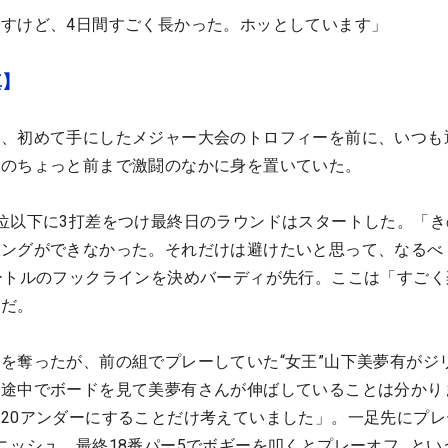
すけど、4日間すごく長かった。ホッとしています」
真】
は、初めて手にしたメジャー大会のトロフィーを前に、いつも
んのちょっと前まで激闘のなかに身を置いていた。
位以下に3打差をつけ最終日のラウンドはスタートした。「き
イングができなかった。それだけは避けたいと思って、なるべ
ートルのフックラインを決めバーディが先行。ここは「すごく
面だ。
を奪ったが、前の組でプレーしていた“女王”山下美夢有がジ
中途中でボードを見て美夢有さんが伸ばしていることは分かり
20アンダーにすることだけ考えていました」。一足先にプレ
ニッシュ。最終18番パー5でボギーを叩くとプレーオフ…とい