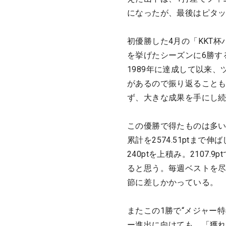
になったが、最後はピタ
初優勝した4月の「KKT
を挙げたシーズンに6勝す
1989年に達成して以来
があるので振り返ること
ず、大きな成果を手にし
この優勝で得たものは多い
累計を2574.51ptま
240ptを上積み。2107
ると思う。毎週ベストを
節に差しかかっている。
またこの1勝で“メジャー
ー進出に向けても、「獲