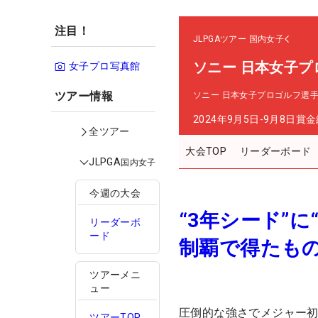
注目！
JLPGAツアー
国内女子
ソニー 日本女子プ
女子プロ写真館
ツアー情報
ソニー 日本女子プロゴルフ選
2024年9月5日-9月8日
賞金
全ツアー
大会TOP
リーダーボード
JLPGA
国内女子
今週の大会
“3年シード”
リーダーボ
ード
制覇で得たも
ツアーメニ
ュー
圧倒的な強さでメジャー初
ツアーTOP