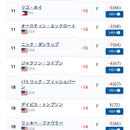
リコ・ホイ
-5
(66)
F
-15
11
PHL
HBH
オースティン・エックロート
-3
(68)
F
-15
11
USA
HBH
ニック・ダンラップ
-7
(64)
F
-15
11
USA
HBH
ジャクソン・コイブン
-4
(67)
F
-15
11
USA
HBH
パトリック・フィッシュバー
-4
(67)
F
ン
-14
18
HBH
USA
デイビス・トンプソン
1
(72)
F
-14
18
USA
HBH
リッキー・ファウラー
-5
(66)
F
-14
18
USA
HBH