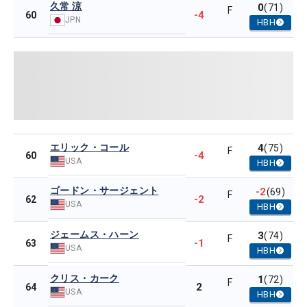
久常 涼
0
(71)
F
-4
60
JPN
HBH
エリック・コール
4
(75)
F
-4
60
USA
HBH
ゴードン・サージェント
-2
(69)
F
-2
62
USA
HBH
ジェームス・ハーン
3
(74)
F
-1
63
USA
HBH
クリス・カーク
1
(72)
F
2
64
USA
HBH