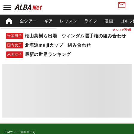
全ツアー
ギア
レッスン
ライフ
漫画
ゴルフ
メルマガ登録
松山英樹ら出場 ウィンダム選手権の組み合わせ
米国男子
北海道meijiカップ 組み合わせ
国内女子
最新の世界ランキング
米国女子
PGAツアー
米国男子