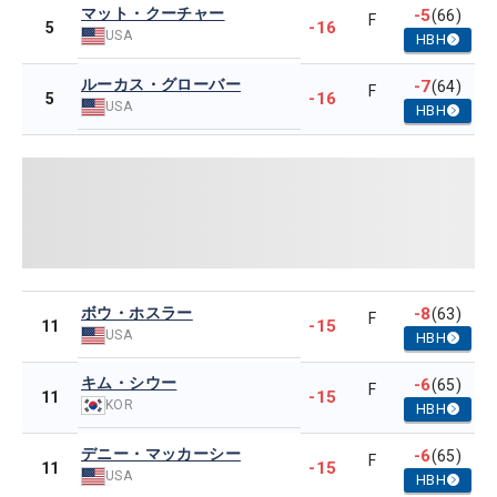
マット・クーチャー
-5
(66)
F
-16
5
USA
HBH
ルーカス・グローバー
-7
(64)
F
-16
5
USA
HBH
ボウ・ホスラー
-8
(63)
F
-15
11
USA
HBH
キム・シウー
-6
(65)
F
-15
11
KOR
HBH
デニー・マッカーシー
-6
(65)
F
-15
11
USA
HBH