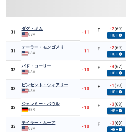
ダグ・ギム
-2
(69)
F
-11
31
USA
HBH
テーラー・モンゴメリ
-2
(69)
F
-11
31
USA
HBH
バド・コーリー
-4
(67)
F
-10
33
USA
HBH
ビンセント・ウィアリー
-1
(70)
F
-10
33
USA
HBH
ジェレミー・パウル
-3
(68)
F
-10
33
GER
HBH
テイラー・ムーア
-3
(68)
F
-10
33
USA
HBH