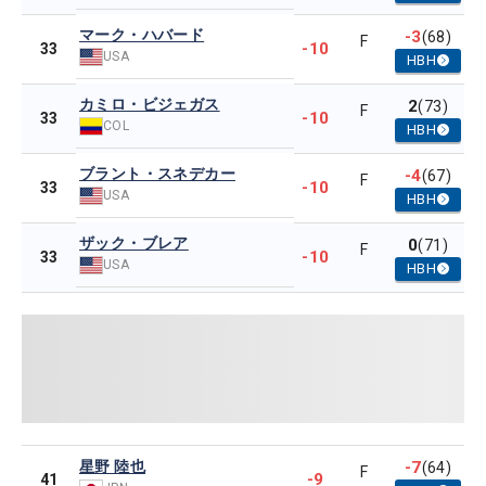
マーク・ハバード
-3
(68)
F
-10
33
USA
HBH
カミロ・ビジェガス
2
(73)
F
-10
33
COL
HBH
ブラント・スネデカー
-4
(67)
F
-10
33
USA
HBH
ザック・ブレア
0
(71)
F
-10
33
USA
HBH
星野 陸也
-7
(64)
F
-9
41