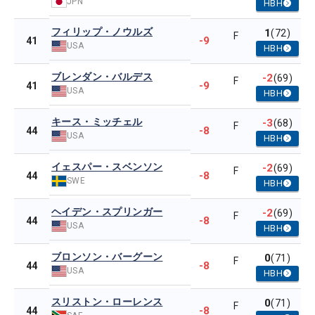
JPN
HBH
フィリップ・ノウルズ
1
(72)
F
-9
41
USA
HBH
ブレンダン・バルデス
-2
(69)
F
-9
41
USA
HBH
キース・ミッチェル
-3
(68)
F
-8
44
USA
HBH
イェスパー・スベンソン
-2
(69)
F
-8
44
SWE
HBH
ヘイデン・スプリンガー
-2
(69)
F
-8
44
USA
HBH
ブロンソン・バーグーン
0
(71)
F
-8
44
USA
HBH
スリストン・ローレンス
0
(71)
F
-8
44