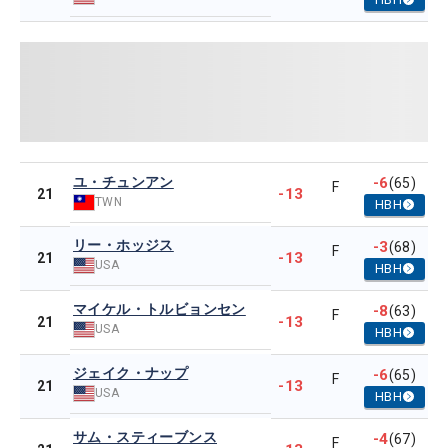
ユ・チュンアン
-6
(65)
F
-13
21
TWN
HBH
リー・ホッジス
-3
(68)
F
-13
21
USA
HBH
マイケル・トルビョンセン
-8
(63)
F
-13
21
USA
HBH
ジェイク・ナップ
-6
(65)
F
-13
21
USA
HBH
サム・スティーブンス
-4
(67)
F