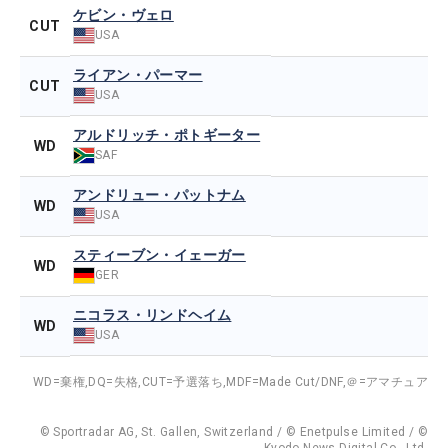
ケビン・ヴェロ
CUT
USA
ライアン・パーマー
CUT
USA
アルドリッチ・ポトギーター
WD
SAF
アンドリュー・パットナム
WD
USA
スティーブン・イェーガー
WD
GER
ニコラス・リンドヘイム
WD
USA
WD=棄権,
DQ=失格,
CUT=予選落ち,
MDF=Made Cut/DNF,
＠=アマチュア
© Sportradar AG, St. Gallen, Switzerland / © Enetpulse Limited / ©