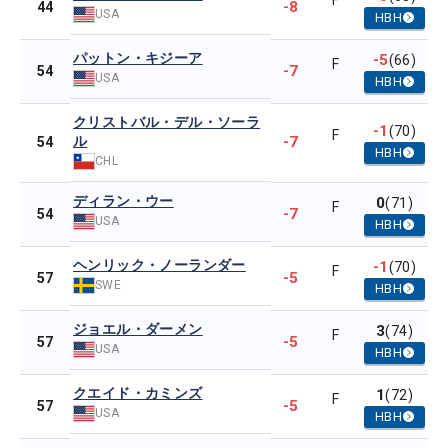
F
-8
44
USA
HBH
パットン・キジーア
-5
(66)
F
-7
54
USA
HBH
クリストバル・デル・ソーラ
-1
(70)
F
ル
-7
54
HBH
CHL
ディラン・ウー
0
(71)
F
-7
54
USA
HBH
ヘンリック・ノーランダー
-1
(70)
F
-5
57
SWE
HBH
ジョエル・ダーメン
3
(74)
F
-5
57
USA
HBH
クエイド・カミンズ
1
(72)
F
-5
57
USA
HBH