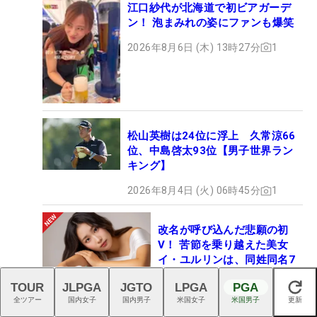
江口紗代が北海道で初ビアガーデ
ン！ 泡まみれの姿にファンも爆笑
2026年8月6日 (木) 13時27分
1
松山英樹は24位に浮上 久常涼66
位、中島啓太93位【男子世界ラン
キング】
2026年8月4日 (火) 06時45分
1
改名が呼び込んだ悲願の初
V！ 苦節を乗り越えた美女
イ・ユルリンは、同姓同名7
人の混戦から這い上がっ
TOUR
JLPGA
JGTO
LPGA
PGA
た“新星ヒロイン”
閉じる
2026年8月6日 (木) 11時30分
全ツアー
国内女子
国内男子
米国女子
米国男子
更新
15