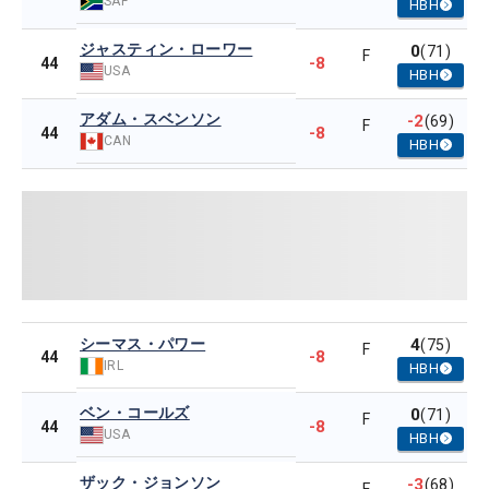
SAF
HBH
ジャスティン・ローワー
0
(71)
F
-8
44
USA
HBH
アダム・スベンソン
-2
(69)
F
-8
44
CAN
HBH
シーマス・パワー
4
(75)
F
-8
44
IRL
HBH
ベン・コールズ
0
(71)
F
-8
44
USA
HBH
ザック・ジョンソン
-3
(68)