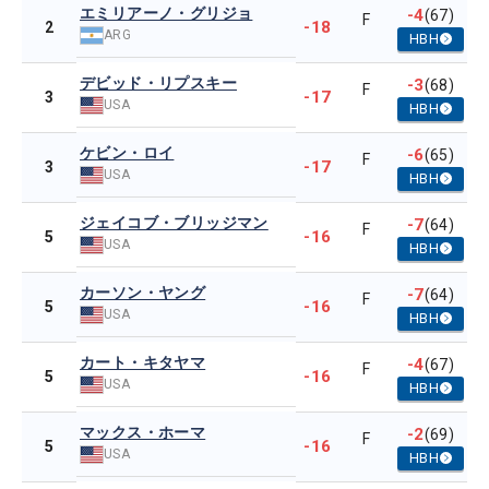
エミリアーノ・グリジョ
-4
(67)
F
-18
2
ARG
HBH
デビッド・リプスキー
-3
(68)
F
-17
3
USA
HBH
ケビン・ロイ
-6
(65)
F
-17
3
USA
HBH
ジェイコブ・ブリッジマン
-7
(64)
F
-16
5
USA
HBH
カーソン・ヤング
-7
(64)
F
-16
5
USA
HBH
カート・キタヤマ
-4
(67)
F
-16
5
USA
HBH
マックス・ホーマ
-2
(69)
F
-16
5
USA
HBH