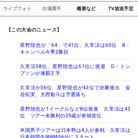
ライブフォト
出場選手
概要など
TV放送予定
【この大会のニュース】
星野陸也が「64」で41位、久常涼は60位 B・
キャンベル今季2勝目
久常涼58位、星野陸也は61位に後退 D・トン
プソンが連覇王手
久常涼が36位、星野陸也が43位で決勝進出 金
谷拓実、大西魁斗は予選落ち
星野陸也が1イーグルなど8位発進 久常涼は43
位 ツアー未勝利の29歳が単独首位
米国男子ツアーは日本勢は4人が参戦 久常涼は
日本時間午後8時56分にスタート