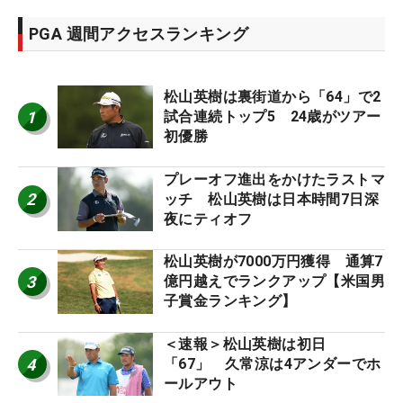
PGA 週間アクセスランキング
松山英樹は裏街道から「64」で2
1
試合連続トップ5 24歳がツアー
初優勝
プレーオフ進出をかけたラストマ
2
ッチ 松山英樹は日本時間7日深
夜にティオフ
松山英樹が7000万円獲得 通算7
3
億円越えでランクアップ【米国男
子賞金ランキング】
＜速報＞松山英樹は初日
4
「67」 久常涼は4アンダーでホ
ールアウト