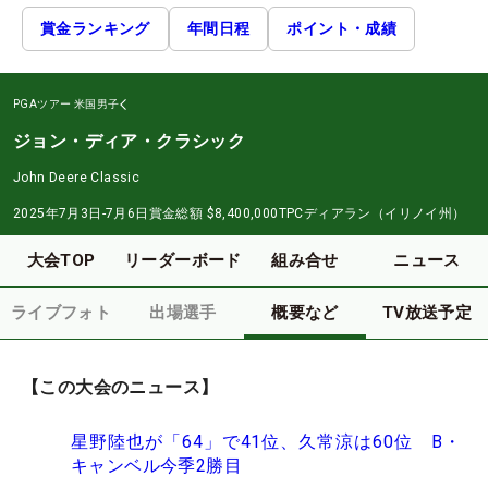
賞金ランキング
年間日程
ポイント・成績
PGAツアー
米国男子
ジョン・ディア・クラシック
John Deere Classic
2025年7月3日-7月6日
賞金総額
$8,400,000
TPCディアラン（イリノイ州）
大会TOP
リーダーボード
組み合せ
ニュース
ライブフォト
出場選手
概要など
TV放送予定
【この大会のニュース】
星野陸也が「64」で41位、久常涼は60位 B・
キャンベル今季2勝目