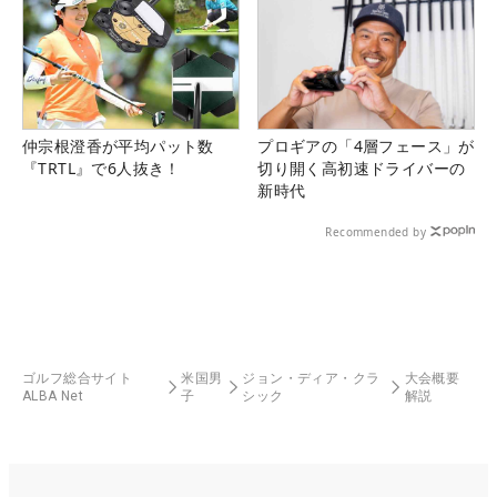
仲宗根澄香が平均パット数
プロギアの「4層フェース」が
『TRTL』で6人抜き！
切り開く高初速ドライバーの
新時代
Recommended by
ゴルフ総合サイト
米国男
ジョン・ディア・クラ
大会概要
ALBA Net
子
シック
解説