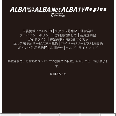
広告掲載について
スタッフ募集
運営会社
プライバシーポリシー
ご利用に際して
会員規約
ガイドライン
特定商取引法に基づく表示
ゴルフ場予約サービス利用規約
マイページサービス利用規約
ポイント利用規約
お問合せ
ヘルプ
サイトマップ
掲載されている全てのコンテンツの無断での転載、転用、コピー等は禁じま
す。
© ALBA Net