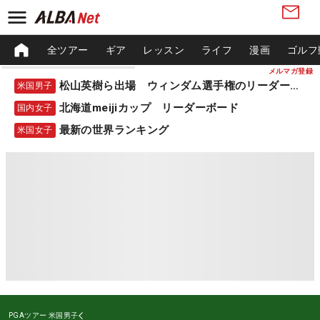
全ツアー
ギア
レッスン
ライフ
漫画
ゴルフ
メルマガ登録
松山英樹ら出場 ウィンダム選手権のリーダーボード
米国男子
北海道meijiカップ リーダーボード
国内女子
最新の世界ランキング
米国女子
PGAツアー
米国男子