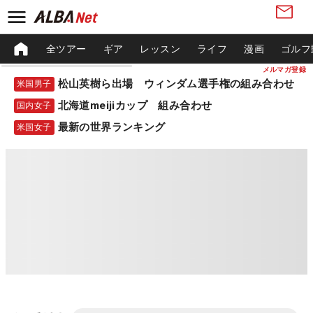
全ツアー
ギア
レッスン
ライフ
漫画
ゴルフ
メルマガ登録
松山英樹ら出場 ウィンダム選手権の組み合わせ
米国男子
北海道meijiカップ 組み合わせ
国内女子
最新の世界ランキング
米国女子