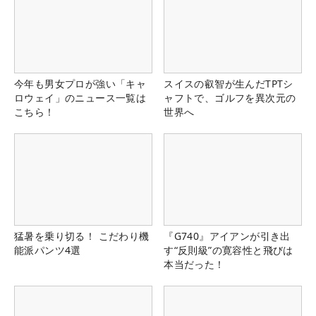
今年も男女プロが強い「キャ
スイスの叡智が生んだTPTシ
ロウェイ」のニュース一覧は
ャフトで、ゴルフを異次元の
こちら！
世界へ
猛暑を乗り切る！ こだわり機
『G740』アイアンが引き出
能派パンツ4選
す“反則級”の寛容性と飛びは
本当だった！