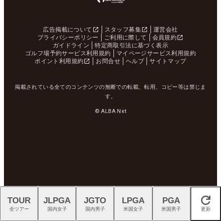
広告掲載について
スタッフ募集
運営会社
プライバシーポリシー
ご利用に際して
会員規約
ガイドライン
特定商取引法に基づく表示
ゴルフ場予約サービス利用規約
マイページサービス利用規約
ポイント利用規約
お問合せ
ヘルプ
サイトマップ
掲載されている全てのコンテンツの無断での転載、転用、コピー等は禁じま
す。
© ALBA Net
TOUR
JLPGA
JGTO
LPGA
PGA
閉じる
全ツアー
国内女子
国内男子
米国女子
米国男子
更新