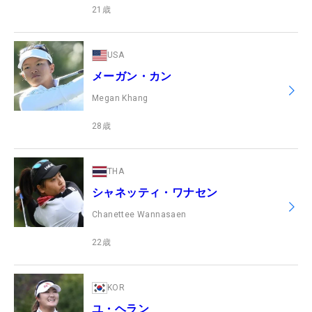
21
歳
USA
メーガン・カン
Megan Khang
28
歳
THA
シャネッティ・ワナセン
Chanettee Wannasaen
22
歳
KOR
ユ・ヘラン