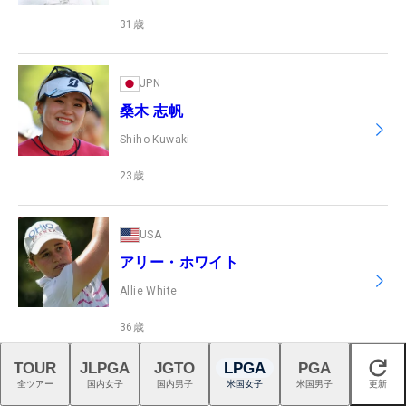
31
歳
JPN
桑木 志帆
Shiho Kuwaki
23
歳
USA
アリー・ホワイト
Allie White
36
歳
TOUR
JLPGA
JGTO
LPGA
PGA
閉じる
全ツアー
国内女子
国内男子
米国女子
米国男子
更新
USA