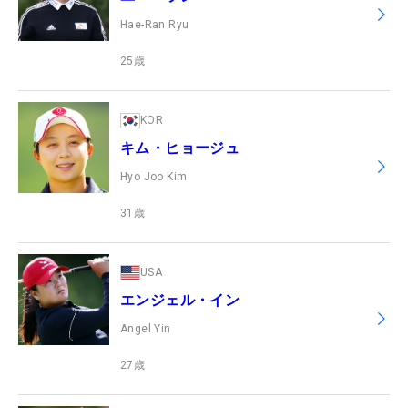
Hae-Ran Ryu
25
歳
KOR
キム・ヒョージュ
Hyo Joo Kim
31
歳
USA
エンジェル・イン
Angel Yin
27
歳