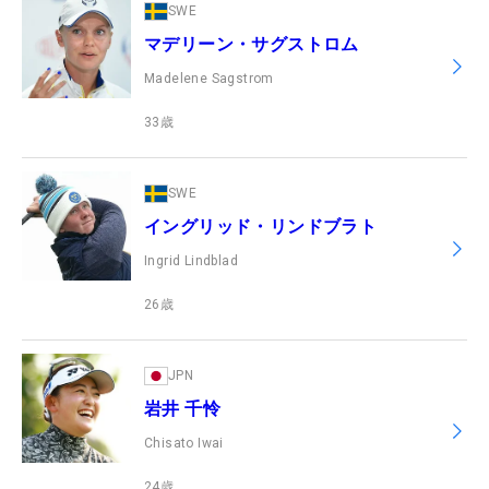
SWE
マデリーン・サグストロム
Madelene Sagstrom
33
歳
SWE
イングリッド・リンドブラト
Ingrid Lindblad
26
歳
JPN
岩井 千怜
Chisato Iwai
24
歳