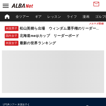
全ツアー
ギア
レッスン
ライフ
漫画
ゴルフ
メルマガ登録
松山英樹ら出場 ウィンダム選手権のリーダーボード
米国男子
北海道meijiカップ リーダーボード
国内女子
最新の世界ランキング
米国女子
LPGAツアー
米国女子