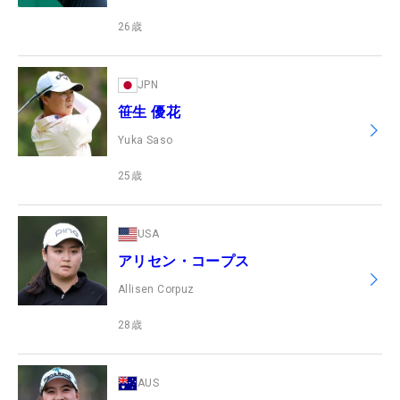
26
歳
JPN
笹生 優花
Yuka Saso
25
歳
USA
アリセン・コープス
Allisen Corpuz
28
歳
AUS