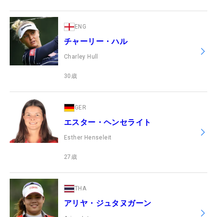
ENG
チャーリー・ハル
Charley Hull
30
歳
GER
エスター・ヘンセライト
Esther Henseleit
27
歳
THA
アリヤ・ジュタヌガーン