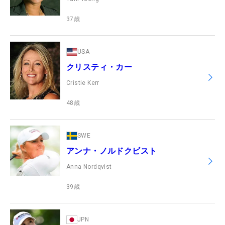
37
歳
USA
クリスティ・カー
Cristie Kerr
48
歳
SWE
アンナ・ノルドクビスト
Anna Nordqvist
39
歳
JPN