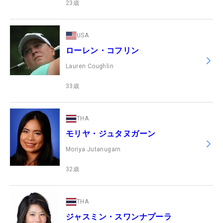
23
歳
USA
ローレン・コフリン
Lauren Coughlin
33
歳
THA
モリヤ・ジュタヌガーン
Moriya Jutanugarn
32
歳
THA
ジャスミン・スワンナプーラ