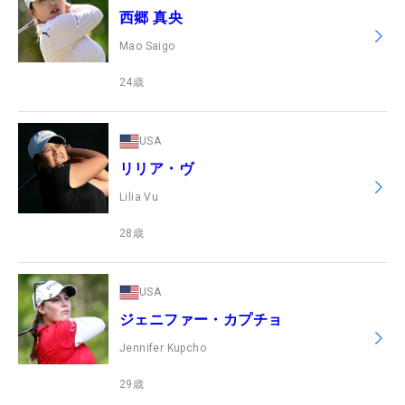
西郷 真央
Mao Saigo
24
歳
USA
リリア・ヴ
Lilia Vu
28
歳
USA
ジェニファー・カプチョ
Jennifer Kupcho
29
歳