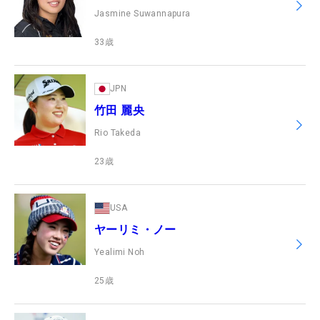
Jasmine Suwannapura
33
歳
JPN
竹田 麗央
Rio Takeda
23
歳
USA
ヤーリミ・ノー
Yealimi Noh
25
歳