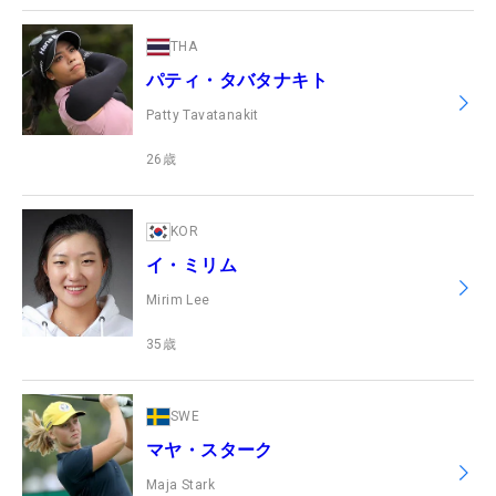
THA
パティ・タバタナキト
Patty Tavatanakit
26
歳
KOR
イ・ミリム
Mirim Lee
35
歳
SWE
マヤ・スターク
Maja Stark