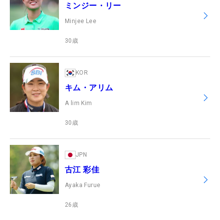
ミンジー・リー
Minjee Lee
30
歳
KOR
キム・アリム
A lim Kim
30
歳
JPN
古江 彩佳
Ayaka Furue
26
歳