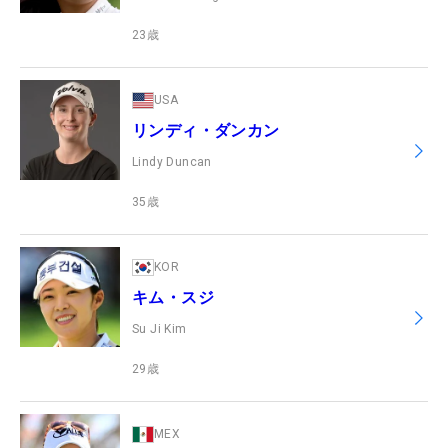
23
歳
USA
リンディ・ダンカン
Lindy Duncan
35
歳
KOR
キム・スジ
Su Ji Kim
29
歳
MEX