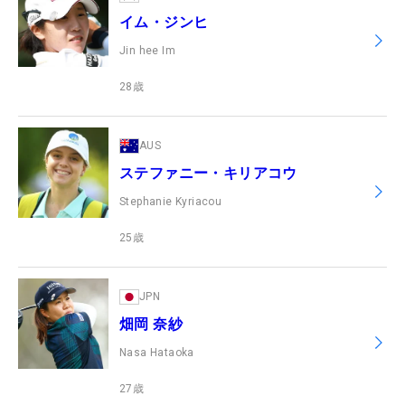
イム・ジンヒ
Jin hee Im
28
歳
AUS
ステファニー・キリアコウ
Stephanie Kyriacou
25
歳
JPN
畑岡 奈紗
Nasa Hataoka
27
歳