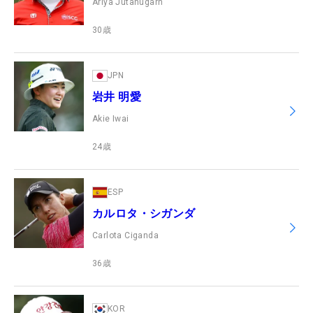
Ariya Jutanugarn
30
歳
JPN
岩井 明愛
Akie Iwai
24
歳
ESP
カルロタ・シガンダ
Carlota Ciganda
36
歳
KOR