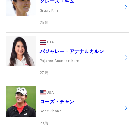
グレース・キム
Grace Kim
25
歳
THA
パジャレー・アナナルカルン
Pajaree Anannarukarn
27
歳
USA
ローズ・チャン
Rose Zhang
23
歳