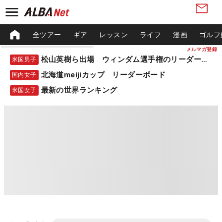
全ツアー
ギア
レッスン
ライフ
漫画
ゴルフ
メルマガ登録
松山英樹ら出場 ウィンダム選手権のリーダーボード
米国男子
北海道meijiカップ リーダーボード
国内女子
最新の世界ランキング
米国女子