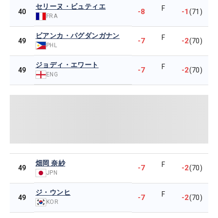
セリーヌ・ビュティエ
F
-8
-1
40
(71)
FRA
ビアンカ・パグダンガナン
F
-7
-2
49
(70)
PHL
ジョディ・エワート
F
-7
-2
49
(70)
ENG
畑岡 奈紗
F
-7
-2
49
(70)
JPN
ジ・ウンヒ
F
-7
-2
49
(70)
KOR