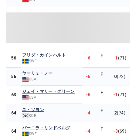
フリダ・カインハルト
F
-6
-1
56
(71)
SWE
ヤーリミ・ノー
F
-6
0
56
(72)
USA
ジェイ・マリー・グリーン
F
-5
-1
63
(71)
USA
ユ・ソヨン
F
-4
2
64
(74)
KOR
パーニラ・リンドベルグ
F
-4
-3
64
(69)
SWE