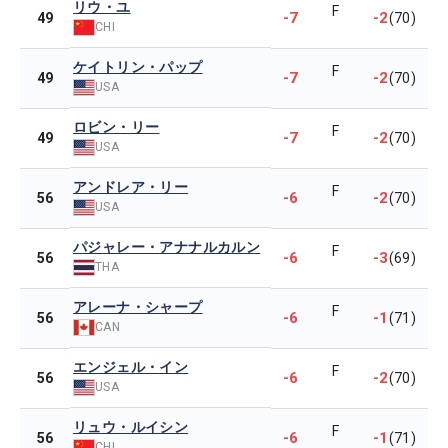
リウ・ユ
F
-7
-2
49
(70)
CHI
ケイトリン・パップ
F
-7
-2
49
(70)
USA
ロビン・リー
F
-7
-2
49
(70)
USA
アンドレア・リー
F
-6
-2
56
(70)
USA
パジャレー・アナナルカルン
F
-6
-3
56
(69)
THA
アレーナ・シャープ
F
-6
-1
56
(71)
CAN
エンジェル・イン
F
-6
-2
56
(70)
USA
リュウ・ルイシン
F
-6
-1
56
(71)
CHI