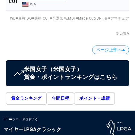
CUT
USA
WD=棄権,
DQ=失格,
CUT=予選落ち,
MDF=Made Cut/DNF,
＠=アマチュア
© LPGA
ページ上部へ
米国女子
（米国女子）
賞金・ポイントランキングはこちら
賞金ランキング
年間日程
ポイント・成績
LPGAツアー
米国女子
マイヤーLPGAクラシック