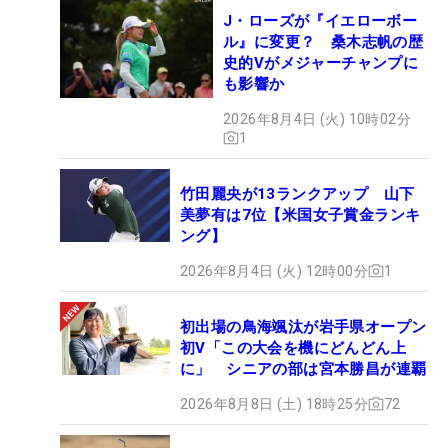
J・ローズが『イエローボー
ル』に変更？ 桑木志帆の歴
史的Vがメジャーチャンプに
も影響か
2026年8月4日 (火) 10時02分
1
竹田麗央が13ランクアップ 山下
美夢有は7位【米国女子賞金ランキ
ング】
2026年8月4日 (火) 12時00分
1
初出場の鳥海颯汰が岩手県オープン
初V「この大会を機にどんどん上
に」 シニアの部は宮本勝昌が連覇
2026年8月8日 (土) 18時25分
72