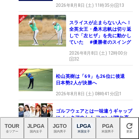
2026年8月8日 (土) 11時35分
13
スライスが止まらない人へ！
全英女王・桑木志帆は切り返
しで「左ヒザ」を先に動かし
ていた #優勝者のスイング
2026年8月8日 (土) 12時00分
32
松山英樹は「69」も26位に後退
日本勢2人が決勝へ
2026年8月8日 (土) 08時41分
1
ゴルフウェアとは一味違うギャップ
にノックアウト！ ファンが惚れ直
した「ドレス姿が完璧すぎる女子プ
TOUR
JLPGA
JGTO
LPGA
PGA
閉じる
ロ」神10
全ツアー
国内女子
国内男子
米国女子
米国男子
更新