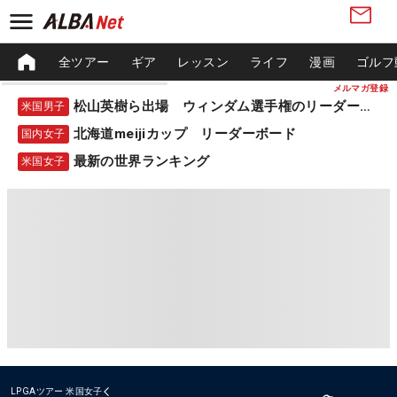
全ツアー
ギア
レッスン
ライフ
漫画
ゴルフ
メルマガ登録
松山英樹ら出場 ウィンダム選手権のリーダーボード
米国男子
北海道meijiカップ リーダーボード
国内女子
最新の世界ランキング
米国女子
LPGAツアー
米国女子