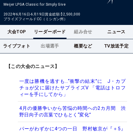
Meijer LPGA Classic for Simply Give
2022年6月16日-6月19日
賞金総額
$2,500,000
ブライズフィールドCC（ミシガン州）
大会TOP
リーダーボード
組み合せ
ニュース
ライブフォト
出場選手
概要など
TV放送予定
【この大会のニュース】
一度は勝機を逃すも…“衝撃の結末”に J・カプ
チョが父に届けたサプライズV 「電話はトロフ
ィーを手にしてから」
4月の優勝争いから苦悩の時間への2カ月間 渋
野日向子の言葉でひもとく“変化”
パーがわずかに4つの一日 野村敏京が『＋5』