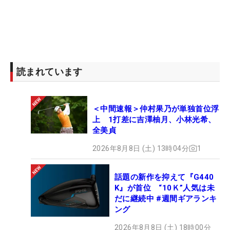
読まれています
＜中間速報＞仲村果乃が単独首位浮
上 1打差に吉澤柚月、小林光希、
全美貞
2026年8月8日 (土) 13時04分
1
話題の新作を抑えて『G440
K』が首位 “10Ｋ”人気は未
だに継続中 #週間ギアランキ
ング
2026年8月8日 (土) 18時00分