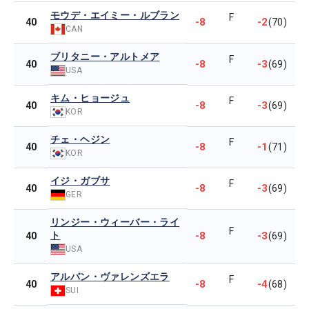
モウデ・エイミー・ルブラン
F
-8
-2
40
(70)
CAN
ブリタニー・アルトメア
F
-8
-3
40
(69)
USA
キム・ヒョージュ
F
-8
-3
40
(69)
KOR
チェ・ヘジン
F
-8
-1
40
(71)
KOR
イジ・ガブサ
F
-8
-3
40
(69)
GER
リンジー・ウィーバー・ライ
F
ト
-8
-3
40
(69)
USA
アルバン・ヴァレンズエラ
F
-8
-4
40
(68)
SUI