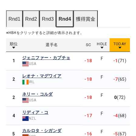
Rnd1
Rnd2
Rnd3
Rnd4
獲得賞金
※HBHをクリックすると詳細が表示されます。
順位
HOLE
TODAY
選手名
SC
ジェニファー・カプチョ
F
-18
-1
1
(71)
USA
レオナ・マグワイア
F
-18
-7
2
(65)
IRL
ネリー・コルダ
F
-18
0
2
(72)
USA
リディア・コ
F
-17
-4
4
(68)
NZL
カルロタ・シガンダ
F
-16
-5
5
(67)