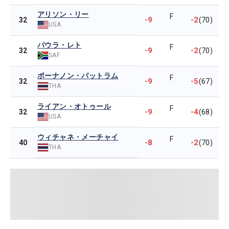
アリソン・リー
F
-9
-2
32
(70)
USA
パウラ・レト
F
-9
-2
32
(70)
SAF
ポーナノン・パットラム
F
-9
-5
32
(67)
THA
ライアン・オトゥール
F
-9
-4
32
(68)
USA
ウィチャネ・メーチャイ
F
-8
-2
40
(70)
THA