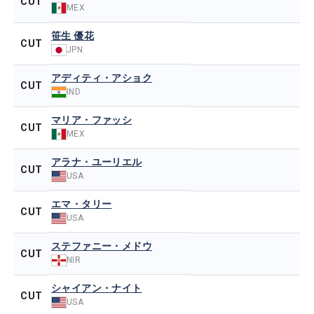
CUT
MEX
笹生 優花
CUT
JPN
アディティ・アショク
CUT
IND
マリア・ファッシ
CUT
MEX
アラナ・ユーリエル
CUT
USA
エマ・タリー
CUT
USA
ステファニー・メドウ
CUT
NIR
シャイアン・ナイト
CUT
USA