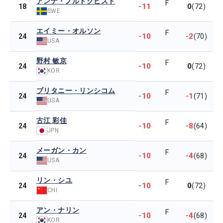
アンナ・ノルドクビスト
F
-11
0
18
(72)
SWE
エイミー・オルソン
F
-10
-2
24
(70)
USA
野村 敏京
F
-10
0
24
(72)
KOR
ブリタニー・リンシコム
F
-10
-1
24
(71)
USA
古江 彩佳
F
-10
-8
24
(64)
JPN
メーガン・カン
F
-10
-4
24
(68)
USA
リン・シユ
F
-10
0
24
(72)
CHI
アン・ナリン
F
-10
-4
24
(68)
KOR