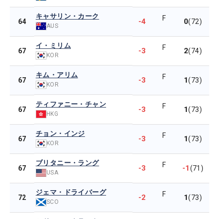
キャサリン・カーク
F
-4
0
64
(72)
AUS
イ・ミリム
F
-3
2
67
(74)
KOR
キム・アリム
F
-3
1
67
(73)
KOR
ティファニー・チャン
F
-3
1
67
(73)
HKG
チョン・インジ
F
-3
1
67
(73)
KOR
ブリタニー・ラング
F
-3
-1
67
(71)
USA
ジェマ・ドライバーグ
F
-2
1
72
(73)
SCO