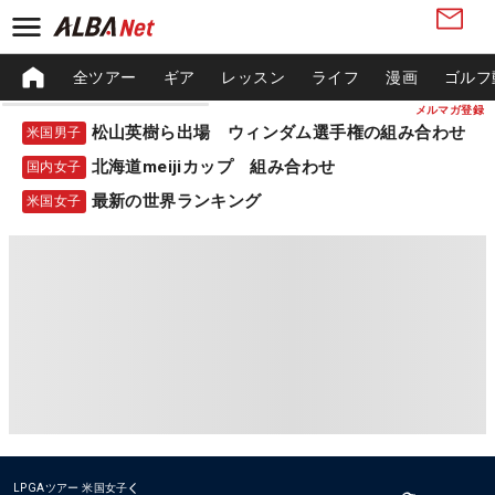
全ツアー
ギア
レッスン
ライフ
漫画
ゴルフ
メルマガ登録
松山英樹ら出場 ウィンダム選手権の組み合わせ
米国男子
北海道meijiカップ 組み合わせ
国内女子
最新の世界ランキング
米国女子
LPGAツアー
米国女子