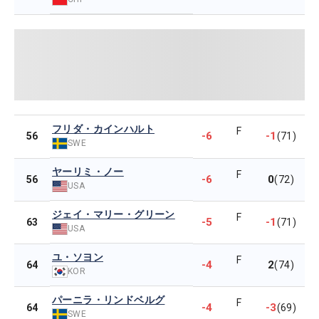
フリダ・カインハルト
F
-6
-1
56
(71)
SWE
ヤーリミ・ノー
F
-6
0
56
(72)
USA
ジェイ・マリー・グリーン
F
-5
-1
63
(71)
USA
ユ・ソヨン
F
-4
2
64
(74)
KOR
パーニラ・リンドベルグ
F
-4
-3
64
(69)
SWE