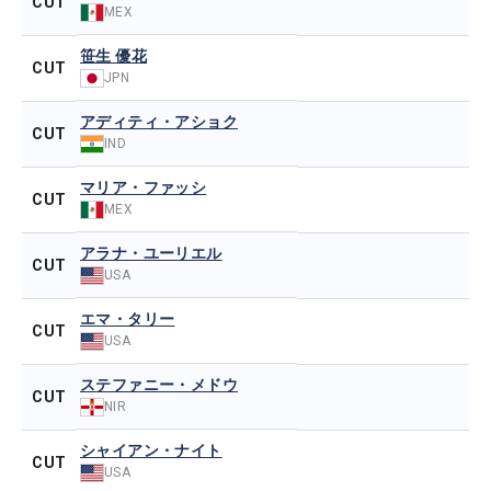
CUT
MEX
笹生 優花
CUT
JPN
アディティ・アショク
CUT
IND
マリア・ファッシ
CUT
MEX
アラナ・ユーリエル
CUT
USA
エマ・タリー
CUT
USA
ステファニー・メドウ
CUT
NIR
シャイアン・ナイト
CUT
USA