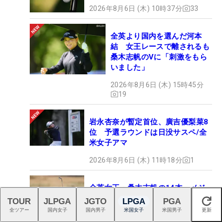
2026年8月6日 (木) 10時37分
33
全英より国内を選んだ河本
結 女王レースで離されるも
桑木志帆のVに「刺激をもら
いました」
2026年8月6日 (木) 15時45分
19
岩永杏奈が暫定首位、廣吉優梨菜8
位 予選ラウンドは日没サスペ/全
米女子アマ
2026年8月6日 (木) 11時18分
1
全英女王・桑木志帆の14本 メジ
ャー制覇を支えたBSギア「ボール
TOUR
JLPGA
JGTO
LPGA
PGA
閉じる
やクラブを信頼した」【勝者のギ
全ツアー
国内女子
国内男子
米国女子
米国男子
更新
ア】