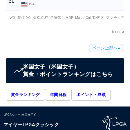
CUT
USA
WD=棄権,
DQ=失格,
CUT=予選落ち,
MDF=Made Cut/DNF,
＠=アマチュア
© LPGA
ページ上部へ
米国女子
（米国女子）
賞金・ポイントランキングはこちら
賞金ランキング
年間日程
ポイント・成績
LPGAツアー
米国女子
マイヤーLPGAクラシック