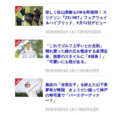
珍しく松山英樹も5Wを即採用！ ス
リクソン『ZXi RKT』フェアウェイ
＆ハイブリッド、9月12日デビュー
2026年8月6日 (木) 13時42分
33
「これでゴルフ上手いとか反則」
晴れ渡った緑の丘を散歩する金澤志
奈、抜群のスタイルに「8頭身！」
「可愛いにも程がある」
2026年8月6日 (木) 11時36分
3
無念の「全英女子」を終えた山下美
夢有が帰国 きょうだい揃って神戸
の寿司屋で「バースデーディナ
ー？」
2026年8月6日 (木) 10時59分
1