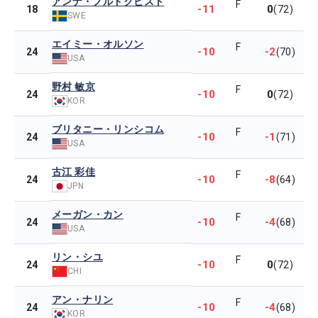
アンナ・ノルドクビスト
F
-11
0
18
(72)
SWE
エイミー・オルソン
F
-10
-2
24
(70)
USA
野村 敏京
F
-10
0
24
(72)
KOR
ブリタニー・リンシコム
F
-10
-1
24
(71)
USA
古江 彩佳
F
-10
-8
24
(64)
JPN
メーガン・カン
F
-10
-4
24
(68)
USA
リン・シユ
F
-10
0
24
(72)
CHI
アン・ナリン
F
-10
-4
24
(68)
KOR