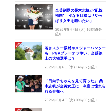
全英制覇の桑木志帆が“凱旋
帰国” 次なる目標は「やっ
ぱり女王を狙いたい」
2026年8月4日 (火) 16時58分
8
若きスター候補やメジャーハンター
も PGAプレーオフ争い、当落線
上の大物選手は？
2026年8月6日 (木) 14時02分
1
「日向子ちゃんを見て育った」 桑
木志帆が全英女王に 今度は憧れら
れる存在へ
2026年8月4日 (火) 09時00分
1