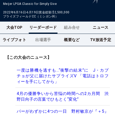
Meijer LPGA Classic for Simply Give
2022年6月16日-6月19日
賞金総額
$2,500,000
ブライズフィールドCC（ミシガン州）
大会TOP
リーダーボード
組み合せ
ニュース
ライブフォト
出場選手
概要など
TV放送予定
【この大会のニュース】
一度は勝機を逃すも…“衝撃の結末”に J・カプ
チョが父に届けたサプライズV 「電話はトロフ
ィーを手にしてから」
4月の優勝争いから苦悩の時間への2カ月間 渋
野日向子の言葉でひもとく“変化”
パーがわずかに4つの一日 野村敏京が『＋5』