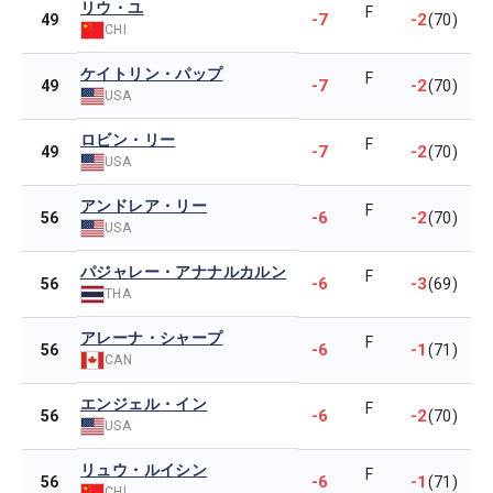
リウ・ユ
F
-7
-2
49
(70)
CHI
ケイトリン・パップ
F
-7
-2
49
(70)
USA
ロビン・リー
F
-7
-2
49
(70)
USA
アンドレア・リー
F
-6
-2
56
(70)
USA
パジャレー・アナナルカルン
F
-6
-3
56
(69)
THA
アレーナ・シャープ
F
-6
-1
56
(71)
CAN
エンジェル・イン
F
-6
-2
56
(70)
USA
リュウ・ルイシン
F
-6
-1
56
(71)
CHI