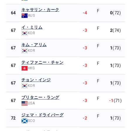
キャサリン・カーク
F
-4
0
64
(72)
AUS
イ・ミリム
F
-3
2
67
(74)
KOR
キム・アリム
F
-3
1
67
(73)
KOR
ティファニー・チャン
F
-3
1
67
(73)
HKG
チョン・インジ
F
-3
1
67
(73)
KOR
ブリタニー・ラング
F
-3
-1
67
(71)
USA
ジェマ・ドライバーグ
F
-2
1
72
(73)
SCO