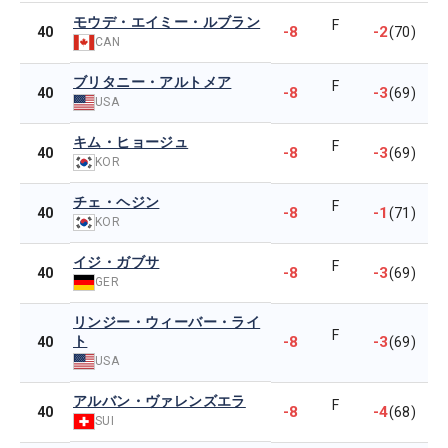
モウデ・エイミー・ルブラン
F
-8
-2
40
(70)
CAN
ブリタニー・アルトメア
F
-8
-3
40
(69)
USA
キム・ヒョージュ
F
-8
-3
40
(69)
KOR
チェ・ヘジン
F
-8
-1
40
(71)
KOR
イジ・ガブサ
F
-8
-3
40
(69)
GER
リンジー・ウィーバー・ライ
F
ト
-8
-3
40
(69)
USA
アルバン・ヴァレンズエラ
F
-8
-4
40
(68)
SUI