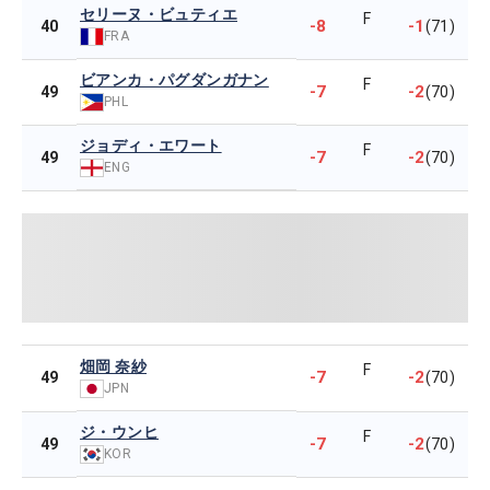
セリーヌ・ビュティエ
F
-8
-1
40
(71)
FRA
ビアンカ・パグダンガナン
F
-7
-2
49
(70)
PHL
ジョディ・エワート
F
-7
-2
49
(70)
ENG
畑岡 奈紗
F
-7
-2
49
(70)
JPN
ジ・ウンヒ
F
-7
-2
49
(70)
KOR