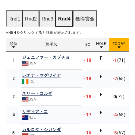
Rnd1
Rnd2
Rnd3
Rnd4
獲得賞金
※HBHをクリックすると詳細が表示されます。
順位
HOLE
TODAY
選手名
SC
ジェニファー・カプチョ
F
-18
-1
1
(71)
USA
レオナ・マグワイア
F
-18
-7
2
(65)
IRL
ネリー・コルダ
F
-18
0
2
(72)
USA
リディア・コ
F
-17
-4
4
(68)
NZL
カルロタ・シガンダ
F
-16
-5
5
(67)