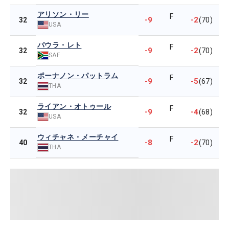
アリソン・リー
F
-9
-2
32
(70)
USA
パウラ・レト
F
-9
-2
32
(70)
SAF
ポーナノン・パットラム
F
-9
-5
32
(67)
THA
ライアン・オトゥール
F
-9
-4
32
(68)
USA
ウィチャネ・メーチャイ
F
-8
-2
40
(70)
THA