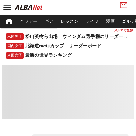
全ツアー
ギア
レッスン
ライフ
漫画
ゴルフ
メルマガ登録
松山英樹ら出場 ウィンダム選手権のリーダーボード
米国男子
北海道meijiカップ リーダーボード
国内女子
最新の世界ランキング
米国女子