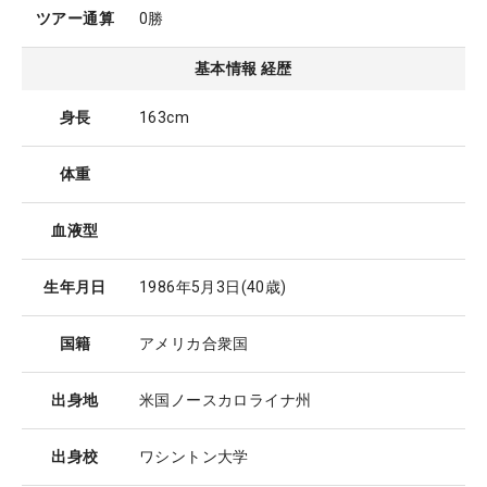
ツアー通算
0勝
基本情報 経歴
身長
163cm
体重
血液型
生年月日
1986年5月3日
(40歳)
国籍
アメリカ合衆国
出身地
米国ノースカロライナ州
出身校
ワシントン大学