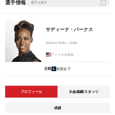
選手情報
サディーナ・パークス
Sadena Parks
（40歳）
アメリカ合衆国
主戦
米国女子
プロフィール
大会成績/スタッツ
成績