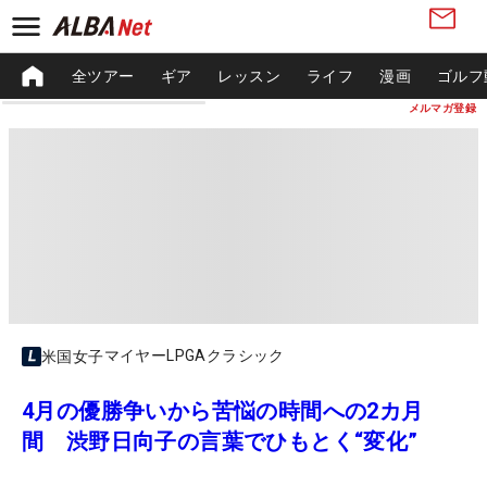
全ツアー
ギア
レッスン
ライフ
漫画
ゴルフ
メルマガ登録
マイヤーLPGAクラシック
米国女子
4月の優勝争いから苦悩の時間への2カ月
間 渋野日向子の言葉でひもとく“変化”