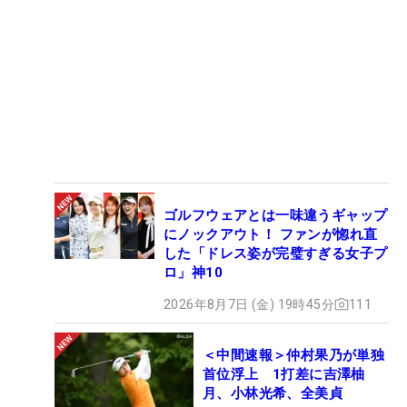
ゴルフウェアとは一味違うギャップ
にノックアウト！ ファンが惚れ直
した「ドレス姿が完璧すぎる女子プ
ロ」神10
2026年8月7日 (金) 19時45分
111
＜中間速報＞仲村果乃が単独
首位浮上 1打差に吉澤柚
月、小林光希、全美貞