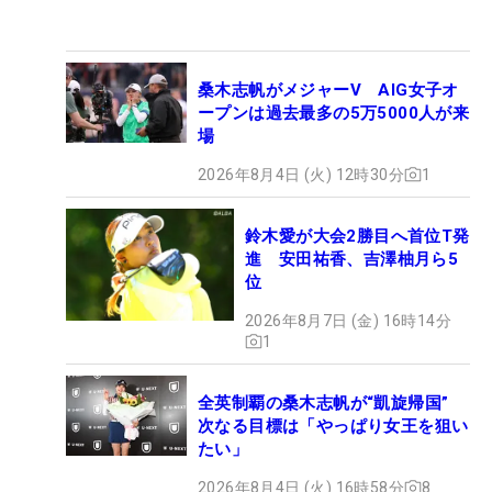
桑木志帆がメジャーV AIG女子オ
ープンは過去最多の5万5000人が来
場
2026年8月4日 (火) 12時30分
1
鈴木愛が大会2勝目へ首位T発
進 安田祐香、吉澤柚月ら5
位
2026年8月7日 (金) 16時14分
1
全英制覇の桑木志帆が“凱旋帰国”
次なる目標は「やっぱり女王を狙い
たい」
2026年8月4日 (火) 16時58分
8