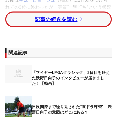
れての2位に終わったが、実質“一騎打ち”という状況
で優勝争いを繰り広げた試合では、とにかくドライ
記事の続きを読む
バーの好調ぶりが際立っていた。ハワイ特有の強い
風が吹く状態のなか、渋野の4日間のフェアウェイ
キープ数は56ホール47ホール、率にして83.9％をと
驚異的な数字を残した。
関連記事
もちろん“フォローの風に乗って”という但し書きが
つくが、300ヤード超のビッグドライブも何本も見
せていた。迷いなく振り切るドライバーから放たれ
「マイヤーLPGAクラシック」2日目を終え
るショットは、飛んで曲がらない。優勝を争うにふ
た渋野日向子のインタビューが届きまし
た！【動画】
さわしい内容だった。
その1カ月後、日本で見た渋野のプレーは、ハワイ
の時とは少し異なるものだった。今季の日本ツアー
日没間際まで繰り返された“直ドラ練習” 渋
野日向子の意図はどこにある？
初戦に選んだ「
ブリヂストン
レディスオープン」で