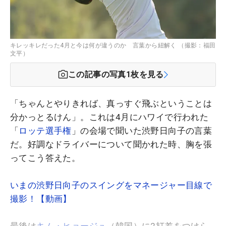
キレッキレだった4月と今は何が違うのか 言葉から紐解く （撮影：福田
文平）
この記事の写真
1
枚を見る
「ちゃんとやりきれば、真っすぐ飛ぶということは
分かっとるけん」。これは4月にハワイで行われた
「
ロッテ選手権
」の会場で聞いた渋野日向子の言葉
だ。好調なドライバーについて聞かれた時、胸を張
ってこう答えた。
いまの渋野日向子のスイングをマネージャー目線で
撮影！【動画】
最後は
キム・ヒョージュ
（韓国）に2打差をつけら