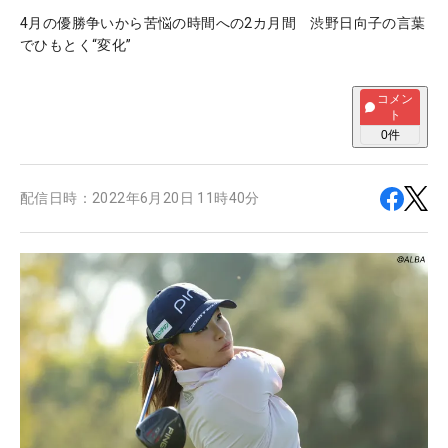
4月の優勝争いから苦悩の時間への2カ月間 渋野日向子の言葉
でひもとく“変化”
コメン
ト
0
件
配信日時：
2022年6月20日 11時40分