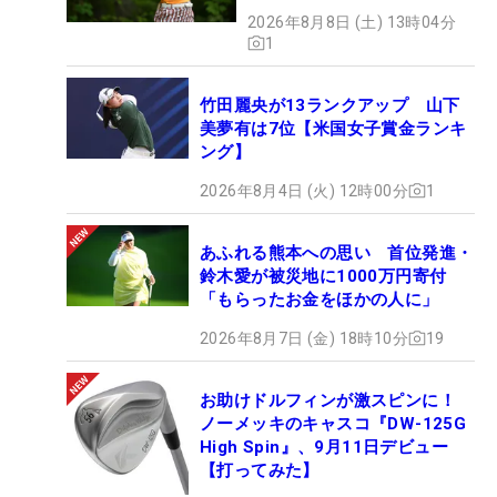
2026年8月8日 (土) 13時04分
1
竹田麗央が13ランクアップ 山下
美夢有は7位【米国女子賞金ランキ
ング】
2026年8月4日 (火) 12時00分
1
あふれる熊本への思い 首位発進・
鈴木愛が被災地に1000万円寄付
「もらったお金をほかの人に」
2026年8月7日 (金) 18時10分
19
お助けドルフィンが激スピンに！
ノーメッキのキャスコ『DW-125G
High Spin』、9月11日デビュー
【打ってみた】