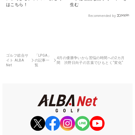
はこちら！
生む
Recommended by
ゴルフ総合サ
「LPGA」
4月の優勝争いから苦悩の時間への2カ月
イト ALBA
の記事一
間 渋野日向子の言葉でひもとく“変化”
Net
覧