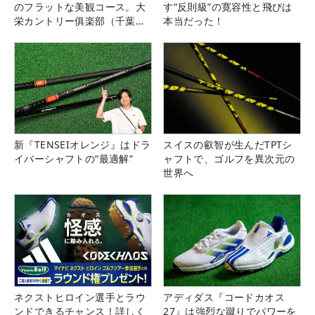
のフラットな美観コース。大
す“反則級”の寛容性と飛びは
栄カントリー俱楽部（千葉
本当だった！
県）
新『TENSEIオレンジ』はドラ
スイスの叡智が生んだTPTシ
イバーシャフトの“最適解”
ャフトで、ゴルフを異次元の
世界へ
ネクストヒロイン選手とラウ
アディダス『コードカオス
ンドできるチャンス！詳しく
27』は強烈な蹴りでパワーを