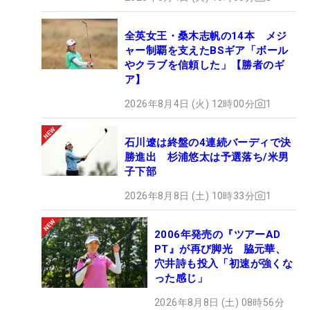
全英女王・桑木志帆の14本 メジ
ャー制覇を支えたBSギア「ボール
やクラブを信頼した」【勝者のギ
ア】
2026年8月4日 (火) 12時00分
1
石川遼は終盤の4連続バーディで決
勝進出 杉浦悠太は予選落ち/米男
子下部
2026年8月8日 (土) 10時33分
1
2006年発売の『ツアーAD
PT』が再び脚光 脇元華、
穴井詩も投入「初速が強くな
った感じ」
2026年8月8日 (土) 08時56分