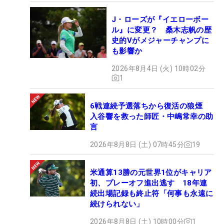
J・ローズが『イエローボー
ル』に変更？ 桑木志帆の歴
史的Vがメジャーチャンプに
も影響か
2026年8月4日 (火) 10時02分
1
6戦連続予選落ちから復活の狼煙
入谷響を救った師匠・中嶋常幸の助
言
2026年8月8日 (土) 07時45分
19
米通算13勝の元世界1位がキャリア
初、プレーオフ進出逃す 18年連
続出場記録も終止符「何事も永遠に
続けられない」
2026年8月8日 (土) 10時00分
1