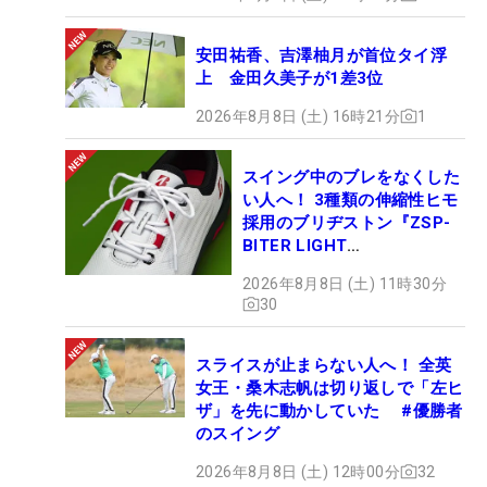
安田祐香、吉澤柚月が首位タイ浮
上 金田久美子が1差3位
2026年8月8日 (土) 16時21分
1
スイング中のブレをなくした
い人へ！ 3種類の伸縮性ヒモ
採用のブリヂストン『ZSP-
BITER LIGHT
MAGICLACE』、8月8日デビ
2026年8月8日 (土) 11時30分
ュー
30
スライスが止まらない人へ！ 全英
女王・桑木志帆は切り返しで「左ヒ
ザ」を先に動かしていた #優勝者
のスイング
2026年8月8日 (土) 12時00分
32