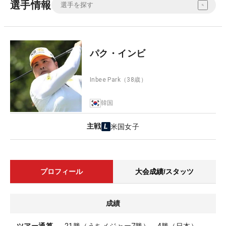
選手情報
パク・インビ
Inbee Park
（38歳）
韓国
主戦
米国女子
プロフィール
大会成績/スタッツ
成績