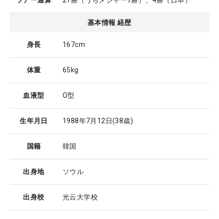
ツアー通算
21勝（うちメジャー7勝）、4勝（日本）
基本情報 経歴
身長
167cm
体重
65kg
血液型
O型
生年月日
1988年7月12日
(38歳)
国籍
韓国
出身地
ソウル
出身校
光云大学校