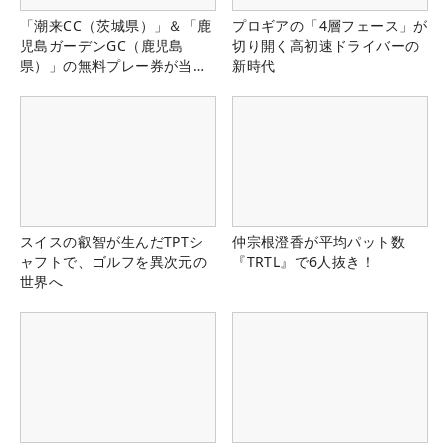
「潮来CC（茨城県）」＆「鹿
プロギアの「4層フェース」が
児島ガーデンGC（鹿児島
切り開く高初速ドライバーの
県）」の無料プレー券が当た
新時代
る！！
スイスの叡智が生んだTPTシ
仲宗根澄香が平均パット数
ャフトで、ゴルフを異次元の
『TRTL』で6人抜き！
世界へ