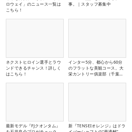
ロウェイ」のニュース一覧は
事。｜スタッフ募集中
こちら！
ネクストヒロイン選手とラウ
インター5分、都心から60分
ンドできるチャンス！詳しく
のフラットな美観コース。大
はこちら！
栄カントリー俱楽部（千葉
県）
最新モデル『FJクオンタム』
新『TENSEIオレンジ』はドラ
を石井良介プロがチェック
イバーシャフトの“最適解”