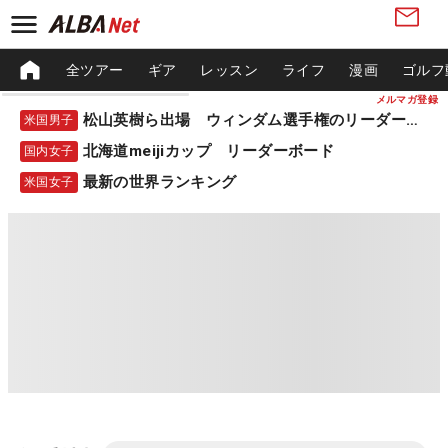
全ツアー
ギア
レッスン
ライフ
漫画
ゴルフ
メルマガ登録
松山英樹ら出場 ウィンダム選手権のリーダーボード
米国男子
北海道meijiカップ リーダーボード
国内女子
最新の世界ランキング
米国女子