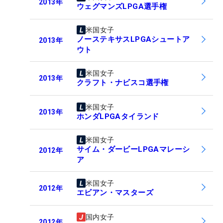
2013
年
ウェグマンズLPGA選手権
米国女子
ノーステキサスLPGAシュートア
2013
年
ウト
米国女子
2013
年
クラフト・ナビスコ選手権
米国女子
2013
年
ホンダLPGAタイランド
米国女子
サイム・ダービーLPGAマレーシ
2012
年
ア
米国女子
2012
年
エビアン・マスターズ
国内女子
2012
年