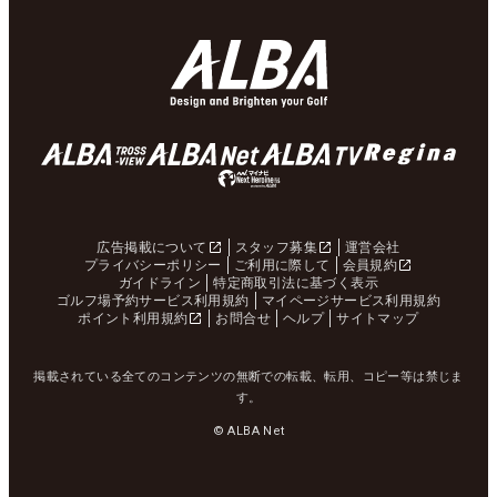
広告掲載について
スタッフ募集
運営会社
プライバシーポリシー
ご利用に際して
会員規約
ガイドライン
特定商取引法に基づく表示
ゴルフ場予約サービス利用規約
マイページサービス利用規約
ポイント利用規約
お問合せ
ヘルプ
サイトマップ
掲載されている全てのコンテンツの無断での転載、転用、コピー等は禁じま
す。
© ALBA Net