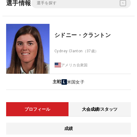
選手情報
シドニー・クラントン
Cydney Clanton
（37歳）
アメリカ合衆国
主戦
米国女子
プロフィール
大会成績/スタッツ
成績