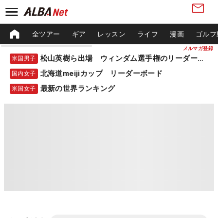
全ツアー
ギア
レッスン
ライフ
漫画
ゴルフ
メルマガ登録
松山英樹ら出場 ウィンダム選手権のリーダーボード
米国男子
北海道meijiカップ リーダーボード
国内女子
最新の世界ランキング
米国女子