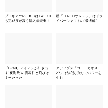
プロギアのRS DUOはFW・UT
新『TENSEIオレンジ』はドラ
も完成度が高く購入者続出！
イバーシャフトの“最適解”
『G740』アイアンが引き出
アディダス『コードカオス
す“反則級”の寛容性と飛びは
27』は強烈な蹴りでパワーを
本当だった！
生む