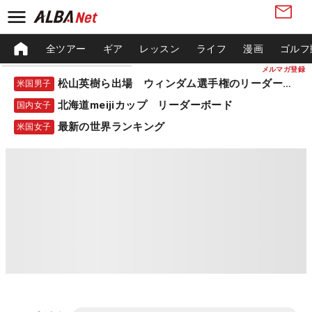
全ツアー
ギア
レッスン
ライフ
漫画
ゴルフ
メルマガ登録
松山英樹ら出場 ウィンダム選手権のリーダーボード
米国男子
北海道meijiカップ リーダーボード
国内女子
最新の世界ランキング
米国女子