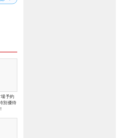
ルフ場予約
特別優待
！