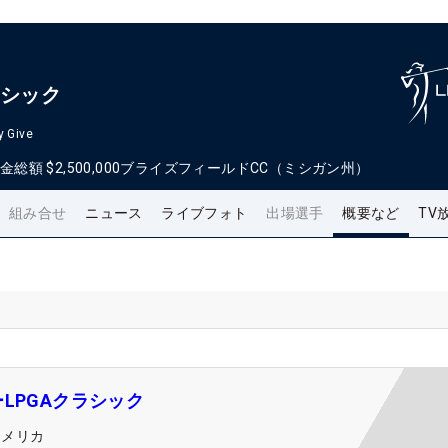
ラシック
y Give
金総額
$2,500,000
ブライズフィールドCC（ミシガン州）
組み合せ
ニュース
ライブフォト
出場選手
概要など
TV
LPGAクラシック
アメリカ