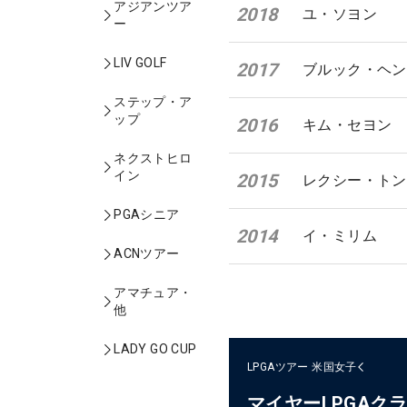
アジアンツア
2018
ユ・ソヨン
ー
LIV GOLF
2017
ブルック・ヘン
ステップ・ア
ップ
2016
キム・セヨン
ネクストヒロ
イン
2015
レクシー・トン
PGAシニア
2014
イ・ミリム
ACNツアー
アマチュア・
他
LADY GO CUP
LPGAツアー
米国女子
マイヤーLPGAク