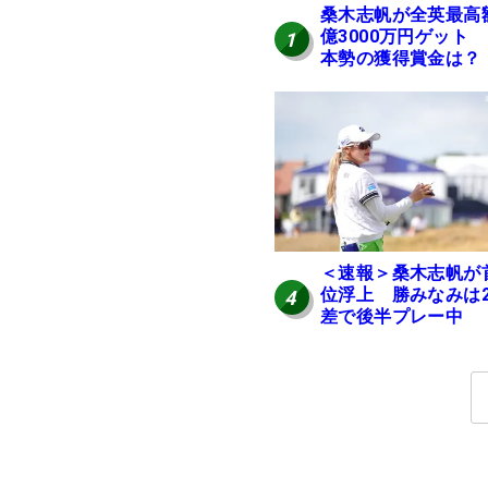
桑木志帆が全英最高
億3000万円ゲット
1
本勢の獲得賞金は？
＜速報＞桑木志帆が
位浮上 勝みなみは
4
差で後半プレー中