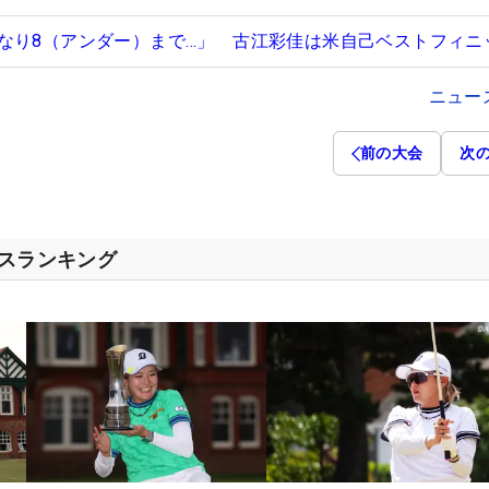
なり8（アンダー）まで…」 古江彩佳は米自己ベストフィニ
ニュー
前の大会
次
セスランキング