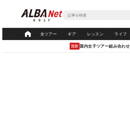
全ツアー
ギア
レッスン
ライフ
国内女子ツアー組み合わせ
注目