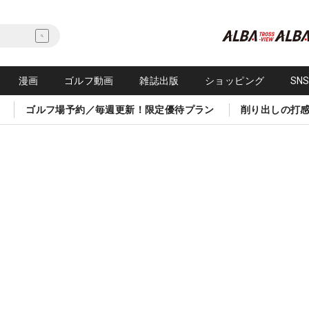
漫画
ゴルフ動画
雑誌出版
ショッピング
SN
ゴルフ場予約／毎週更新！限定優待プラン
削り出しの打