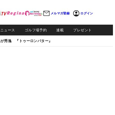
メルマガ登録
ログイン
Sニュース
ゴルフ場予約
連載
プレゼント
感が秀逸 『トゥーロンパター』