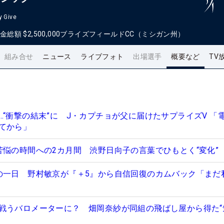
y Give
金総額
$2,500,000
ブライズフィールドCC（ミシガン州）
組み合せ
ニュース
ライブフォト
出場選手
概要など
TV
…“衝撃の結末”に J・カプチョが父に届けたサプライズV 「
てから」
苦悩の時間への2カ月間 渋野日向子の言葉でひもとく“変化”
の一日 野村敏京が『＋5』から自信回復のカムバック「まだ
戦うバロメーターに？ 畑岡奈紗が同組の飛ばし屋から得た“