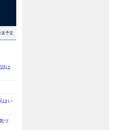
放送予定
電話は
私はい
気づ