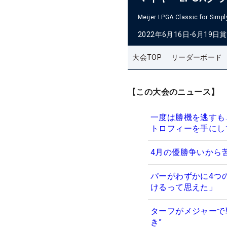
Meijer LPGA Classic for Simpl
2022年6月16日-6月19日
賞
大会TOP
リーダーボード
【この大会のニュース】
一度は勝機を逃すも
トロフィーを手にし
4月の優勝争いから
パーがわずかに4つ
けるって思えた」
ターフがメジャーで
き”