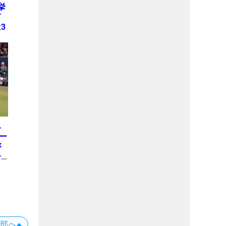
挙
何
3
み
ー
が
一
上部へ