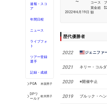
〜
コース
速報・スコ
賞金総
$
ア
2022年6月19日
額
年間日程
ニュース
歴代優勝者
ライブフォ
ト
2022
ジェニファ
ツアー登録
選手
2021
ネリー・コルダ
記録・成績
2020
※開催中止
PGA
米国男子
DPワ
2019
ブルック・ヘン
欧州男子
ールド