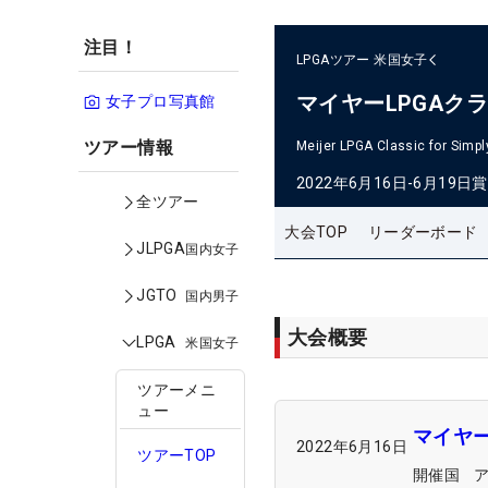
注目！
LPGAツアー
米国女子
マイヤーLPGAク
女子プロ写真館
ツアー情報
Meijer LPGA Classic for Simpl
2022年6月16日-6月19日
賞
全ツアー
大会TOP
リーダーボード
JLPGA
国内女子
JGTO
国内男子
大会概要
LPGA
米国女子
ツアーメニ
ュー
マイヤー
2022年6月16日
ツアーTOP
開催国