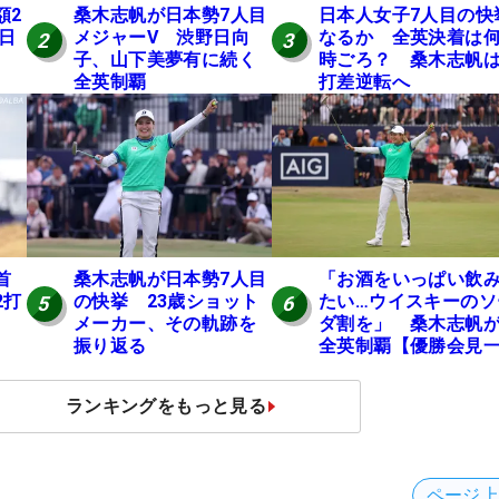
額2
桑木志帆が日本勢7人目
日本人女子7人目の快
 日
メジャーV 渋野日向
なるか 全英決着は
2
3
子、山下美夢有に続く
時ごろ？ 桑木志帆は
全英制覇
打差逆転へ
桑木志帆が日本勢7人目
「お酒をいっぱい飲
首
の快挙 23歳ショット
たい…ウイスキーのソ
2打
5
6
メーカー、その軌跡を
ダ割を」 桑木志帆
振り返る
全英制覇【優勝会見
問一答】
ランキングをもっと見る
ページ