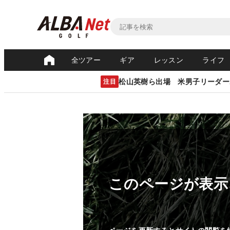
全ツアー
ギア
レッスン
ライフ
松山英樹ら出場 米男子リーダー
注目
このページが表示