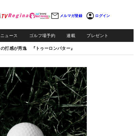
メルマガ登録
ログイン
Sニュース
ゴルフ場予約
連載
プレゼント
しの打感が秀逸 『トゥーロンパター』