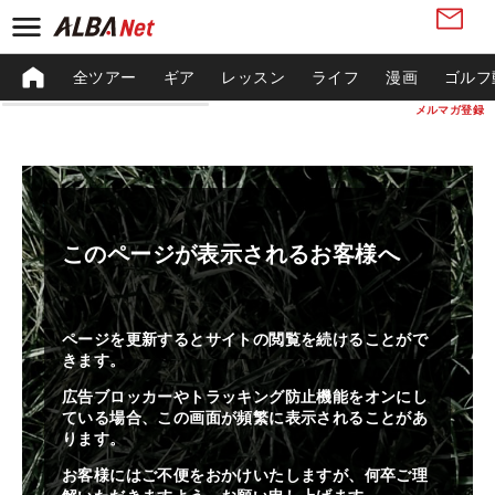
全ツアー
ギア
レッスン
ライフ
漫画
ゴルフ
メルマガ登録
このページが表示されるお客様へ
ページを更新するとサイトの閲覧を続けることがで
きます。
広告ブロッカーやトラッキング防止機能をオンにし
ている場合、この画面が頻繁に表示されることがあ
ります。
お客様にはご不便をおかけいたしますが、何卒ご理