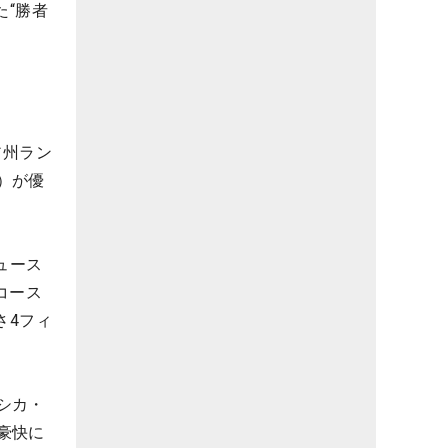
た“勝者
ア州ラン
）が優
ュース
コース
さ4フィ
シカ・
豪快に