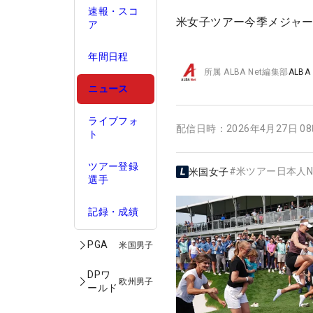
速報・スコ
米女子ツアー今季メジャ
ア
年間日程
所属
ALBA Net編集部
ALBA
ニュース
ライブフォ
配信日時：
2026年4月27日 0
ト
ツアー登録
#
米ツアー日本人N
米国女子
選手
記録・成績
PGA
米国男子
DPワ
欧州男子
ールド