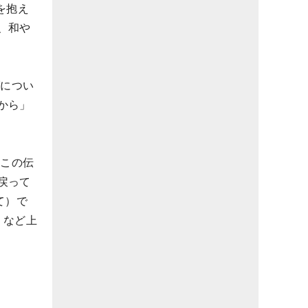
を抱え
、和や
ブについ
から」
。この伝
戻って
て）で
」など上