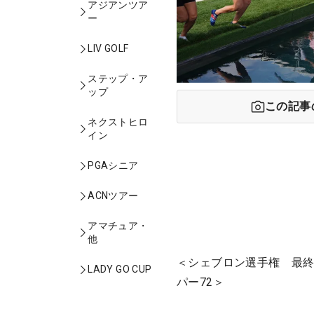
アジアンツア
ー
LIV GOLF
ステップ・ア
ップ
この記事
ネクストヒロ
イン
PGAシニア
ACNツアー
アマチュア・
他
＜シェブロン選手権 最終
LADY GO CUP
パー72＞