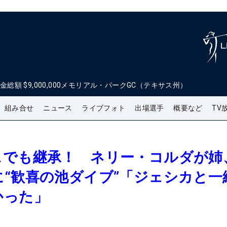
金総額
$9,000,000
メモリアル・パークGC（テキサス州）
組み合せ
ニュース
ライブフォト
出場選手
概要など
TV
スでも継承！ ネリー・コルダが姉
“歓喜の池ダイブ”「ジェシカと一
かった」