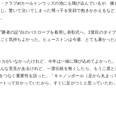
・クラブatカールトンウッズの池にも飛び込んでいるが、膝
同じ。驚いて泣いてしまった甥っ子を笑顔で抱きかかえるなど
た。
“勝者の証”白のバスローブを着用し表彰式へ。2度目のダイ
すごく気持ちよかった。ヒューストンは今週、とても暑かった
ェシカがいなかったけれど、今年は一緒に飛び込めてよかった
ろんな意見があるけれど、一度伝統を無くしたら、もう二度と
”をつなぐ重要性を語った。「キャノンボール（足から丸まっ
ートって分かっていたから、すぐに足がつくと思っていたわ