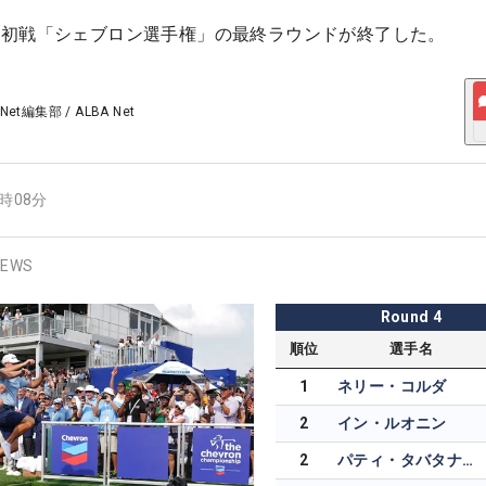
ー初戦「シェブロン選手権」の最終ラウンドが終了した。
 Net編集部
/
ALBA Net
8時08分
EWS
Round
4
順位
選手名
1
ネリー・コルダ
2
イン・ルオニン
2
パティ・タバタナキト