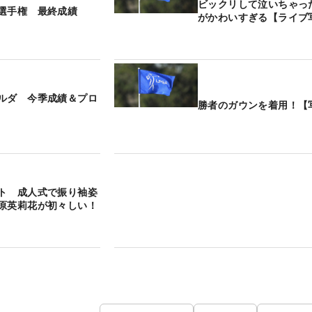
ビックリして泣いちゃっ
選手権 最終成績
がかわいすぎる【ライブ
ルダ 今季成績＆プロ
勝者のガウンを着用！【
ト 成人式で振り袖姿
原英莉花が初々しい！