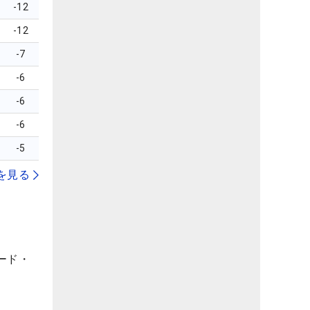
-12
-12
-7
-6
-6
-6
-5
を見る
ード・