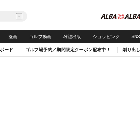
漫画
ゴルフ動画
雑誌出版
ショッピング
SN
ボード
ゴルフ場予約／期間限定クーポン配布中！
削り出