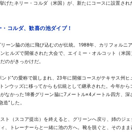
目を挙げたネリー・コルダ（米国）が、新たにコースに設置され
ー・コルダ、歓喜の池ダイブ！
グリーン脇の池に飛び込むのが伝統。1988年、カリフォルニ
ョンヒルズで開催された大会で、エイミー・オルコット（米国
んだのがきっかけだ。
ポンド”の愛称で親しまれ、23年に開催コースがテキサス州ヒ
ルトンウッズに移ってからも伝統として継承された。今年から
がなかった18番グリーン脇に7メートル×4メートル四方、深
急造”した。
テスト（スコア提出）を終えると、グリーンへ戻り、姉のジェ
ディ、トレーナーらと一緒に池の方へ。靴を脱ぐと、そのまま