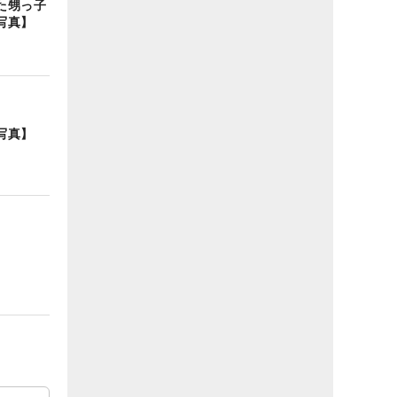
た甥っ子
写真】
写真】