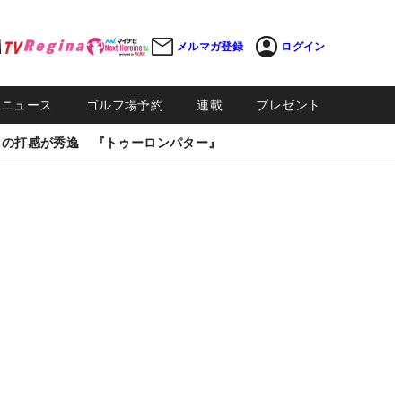
メルマガ登録
ログイン
Sニュース
ゴルフ場予約
連載
プレゼント
しの打感が秀逸 『トゥーロンパター』