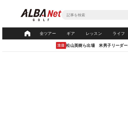
全ツアー
ギア
レッスン
ライフ
松山英樹ら出場 米男子リーダー
注目