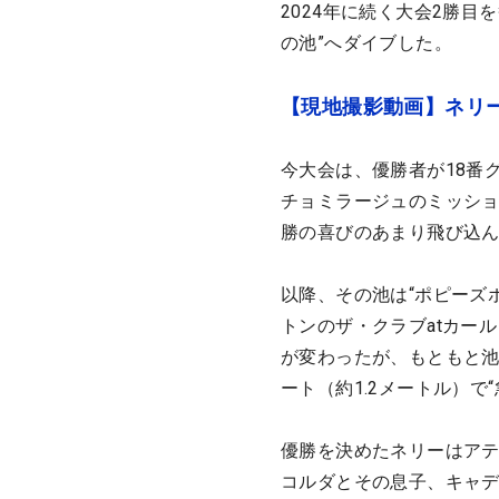
2024年に続く大会2勝
の池”へダイブした。
【現地撮影動画】ネリ
今大会は、優勝者が18番
チョミラージュのミッシ
勝の喜びのあまり飛び込
以降、その池は“ポピーズ
トンのザ・クラブatカー
が変わったが、もともと池
ート（約1.2メートル）で“
優勝を決めたネリーはア
コルダとその息子、キャ