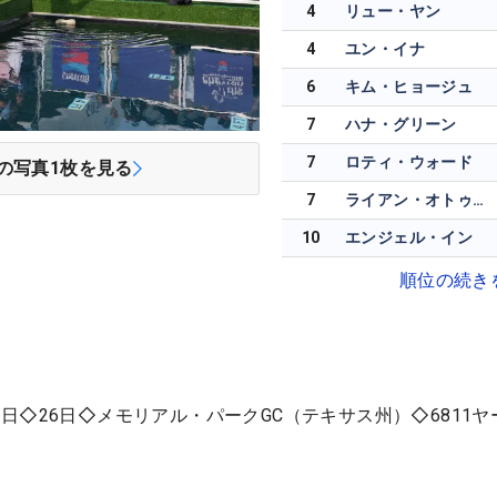
4
リュー・ヤン
4
ユン・イナ
6
キム・ヒョージュ
7
ハナ・グリーン
7
ロティ・ウォード
の写真
1
枚を見る
7
ライアン・オトゥール
10
エンジェル・イン
順位の続き
日◇26日◇メモリアル・パークGC（テキサス州）◇6811ヤ