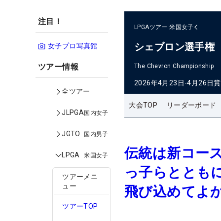
注目！
LPGAツアー
米国女子
シェブロン選手権
女子プロ写真館
ツアー情報
The Chevron Championship
2026年4月23日-4月26日
賞
全ツアー
大会TOP
リーダーボード
JLPGA
国内女子
JGTO
国内男子
伝統は新コー
LPGA
米国女子
っ子らとともに
ツアーメニ
ュー
飛び込めてよ
ツアーTOP