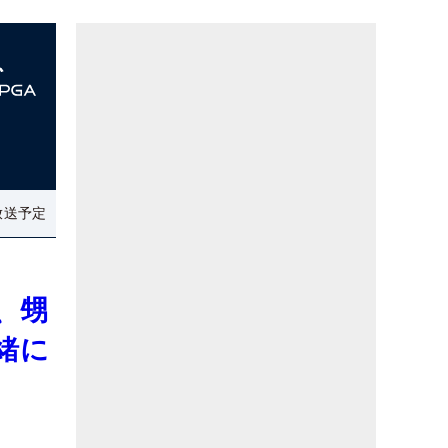
放送予定
、甥
緒に