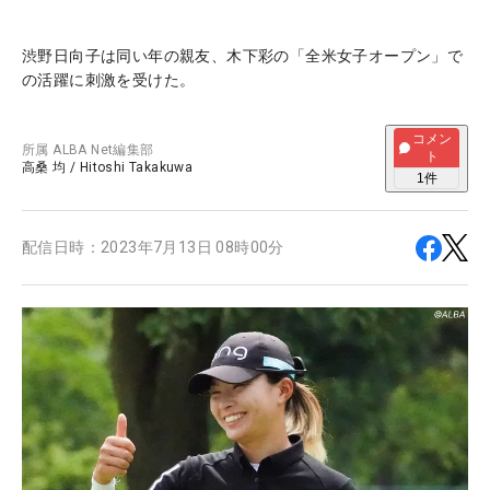
渋野日向子は同い年の親友、木下彩の「全米女子オープン」で
の活躍に刺激を受けた。
コメン
所属
ALBA Net編集部
ト
高桑 均
/
Hitoshi Takakuwa
1
件
配信日時：
2023年7月13日 08時00分