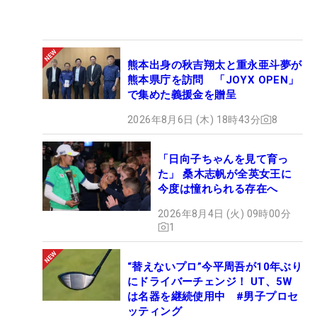
熊本出身の秋吉翔太と重永亜斗夢が
熊本県庁を訪問 「JOYX OPEN」
で集めた義援金を贈呈
2026年8月6日 (木) 18時43分
8
「日向子ちゃんを見て育っ
た」 桑木志帆が全英女王に
今度は憧れられる存在へ
2026年8月4日 (火) 09時00分
1
“替えないプロ”今平周吾が10年ぶり
にドライバーチェンジ！ UT、5W
は名器を継続使用中 #男子プロセ
ッティング