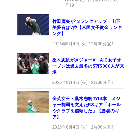
19
竹田麗央が13ランクアップ 山下
美夢有は7位【米国女子賞金ランキ
ング】
2026年8月4日 (火) 12時00分
1
桑木志帆がメジャーV AIG女子オ
ープンは過去最多の5万5000人が来
場
2026年8月4日 (火) 12時30分
1
全英女王・桑木志帆の14本 メジ
ャー制覇を支えたBSギア「ボール
やクラブを信頼した」【勝者のギ
ア】
2026年8月4日 (火) 12時00分
1