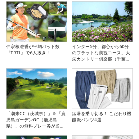
仲宗根澄香が平均パット数
インター5分、都心から60分
『TRTL』で6人抜き！
のフラットな美観コース。大
栄カントリー俱楽部（千葉
県）
「潮来CC（茨城県）」＆「鹿
猛暑を乗り切る！ こだわり機
児島ガーデンGC（鹿児島
能派パンツ4選
県）」の無料プレー券が当た
る！！