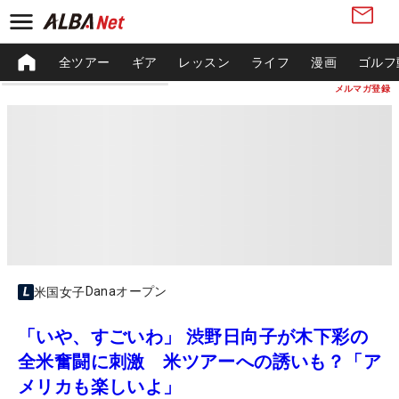
全ツアー
ギア
レッスン
ライフ
漫画
ゴルフ
メルマガ登録
Danaオープン
米国女子
「いや、すごいわ」 渋野日向子が木下彩の
全米奮闘に刺激 米ツアーへの誘いも？「ア
メリカも楽しいよ」