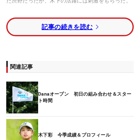
た渋野だったが、木下の活躍には刺激をもらった。
「めっちゃ頑張ってたからすごい刺激をもらったと
記事の続きを読む
いうか、いや、すごいわ」。初の海外試合、しかも
世界一過酷な戦いで大健闘の木下の結果には、渋野
も喜ぶ。
全米3日目には、木下と勝みなみというペアリング
関連記事
も実現し、会場で練習していた渋野と木下、勝で話
しもしたという。「アメリカも楽しいよって、かっ
ちゃん（勝）と誘いました」と、米ツアーへのお誘
Danaオープン 初日の組み合わせ＆スター
いも忘れない。渋野自身も初海外試合の「全英AIG
ト時間
女子オープン」で優勝し、その後の海外への扉を開
いた。木下の挑戦が実現するかは定かではないが、
同学年3人によるそんな会話は大いに盛り上がっ
た。
木下彩 今季成績＆プロフィール