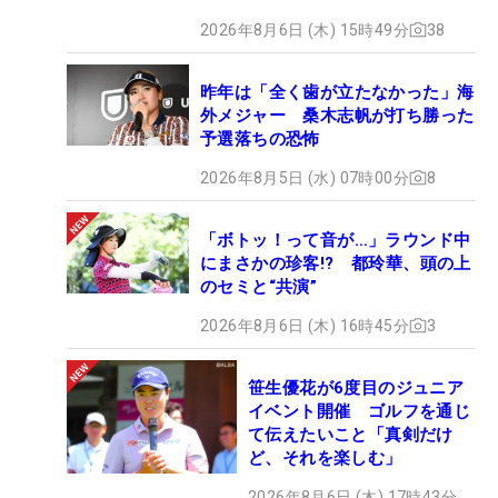
2026年8月6日 (木) 15時49分
38
昨年は「全く歯が立たなかった」海
外メジャー 桑木志帆が打ち勝った
予選落ちの恐怖
2026年8月5日 (水) 07時00分
8
「ボトッ！って音が…」ラウンド中
にまさかの珍客!? 都玲華、頭の上
のセミと“共演”
2026年8月6日 (木) 16時45分
3
笹生優花が6度目のジュニア
イベント開催 ゴルフを通じ
て伝えたいこと「真剣だけ
ど、それを楽しむ」
2026年8月6日 (木) 17時43分