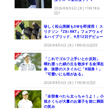
2026年8月6日 (木) 11時18分
1
珍しく松山英樹も5Wを即採用！ ス
リクソン『ZXi RKT』フェアウェイ
＆ハイブリッド、9月12日デビュー
2026年8月6日 (木) 13時42分
33
「これでゴルフ上手いとか反則」
晴れ渡った緑の丘を散歩する金澤志
奈、抜群のスタイルに「8頭身！」
「可愛いにも程がある」
2026年8月6日 (木) 11時36分
3
「全部食べたら太っちゃうよ！」小
祝さくらが大量のお菓子を前に満面
の笑み