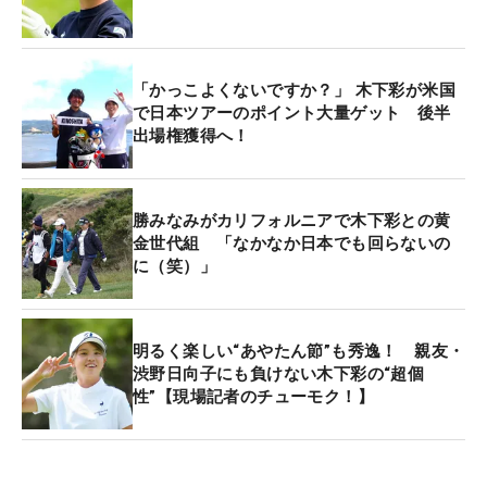
日本ツアーにも海外メジャーのポイントは加算され
るとあって、今季低迷していた木下は大量のポイン
トを獲得。これでリランキングも上位に入り、後半
「かっこよくないですか？」 木下彩が米国
戦の出場権も手にすることになった。「あやたんも
で日本ツアーのポイント大量ゲット 後半
出場権獲得へ！
それでよかったと思うし、後半戦も出られると思
う。また日本で頑張ってほしい」とエールも送る。
勝みなみがカリフォルニアで木下彩との黄
同じ舞台で戦うことになるかは分からないが、日米
金世代組 「なかなか日本でも回らないの
で奮闘する黄金世代。今度は渋野が結果を出して、
に（笑）」
木下に報告する番だ。（文・高桑均）
明るく楽しい“あやたん節”も秀逸！ 親友・
渋野日向子にも負けない木下彩の“超個
性”【現場記者のチューモク！】