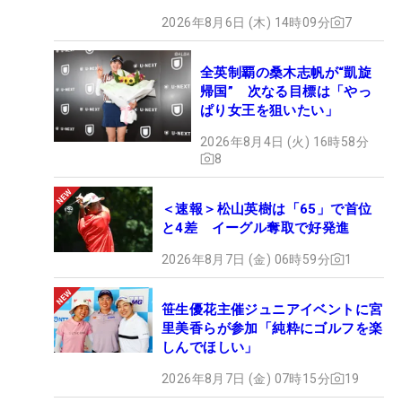
2026年8月6日 (木) 14時09分
7
全英制覇の桑木志帆が“凱旋
帰国” 次なる目標は「やっ
ぱり女王を狙いたい」
2026年8月4日 (火) 16時58分
8
＜速報＞松山英樹は「65」で首位
と4差 イーグル奪取で好発進
2026年8月7日 (金) 06時59分
1
笹生優花主催ジュニアイベントに宮
里美香らが参加「純粋にゴルフを楽
しんでほしい」
2026年8月7日 (金) 07時15分
19