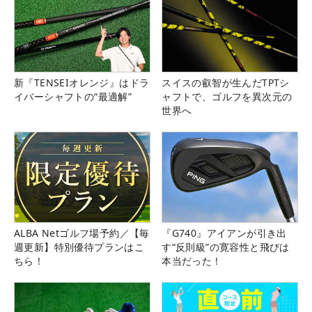
新『TENSEIオレンジ』はドラ
スイスの叡智が生んだTPTシ
イバーシャフトの“最適解”
ャフトで、ゴルフを異次元の
世界へ
ALBA Netゴルフ場予約／【毎
『G740』アイアンが引き出
週更新】特別優待プランはこ
す“反則級”の寛容性と飛びは
ちら！
本当だった！