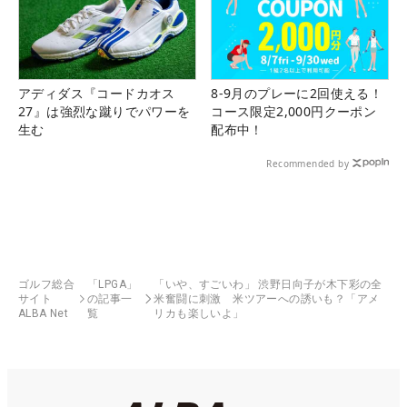
アディダス『コードカオス
8-9月のプレーに2回使える！
27』は強烈な蹴りでパワーを
コース限定2,000円クーポン
生む
配布中！
Recommended by
ゴルフ総合
「LPGA」
「いや、すごいわ」 渋野日向子が木下彩の全
サイト
の記事一
米奮闘に刺激 米ツアーへの誘いも？「アメ
ALBA Net
覧
リカも楽しいよ」