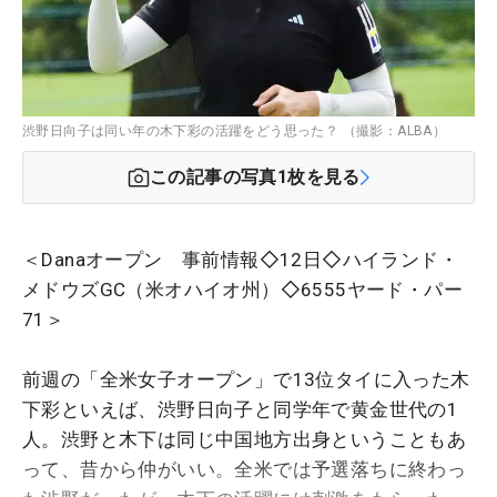
渋野日向子は同い年の木下彩の活躍をどう思った？ （撮影：ALBA）
この記事の写真
1
枚を見る
＜Danaオープン 事前情報◇12日◇ハイランド・
メドウズGC（米オハイオ州）◇6555ヤード・パー
71＞
前週の「全米女子オープン」で13位タイに入った木
下彩といえば、渋野日向子と同学年で黄金世代の1
人。渋野と木下は同じ中国地方出身ということもあ
って、昔から仲がいい。全米では予選落ちに終わっ