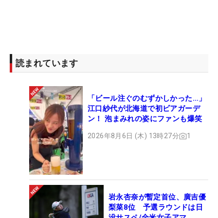
読まれています
「ビール注ぐのむずかしかった…」
江口紗代が北海道で初ビアガーデ
ン！ 泡まみれの姿にファンも爆笑
2026年8月6日 (木) 13時27分
1
岩永杏奈が暫定首位、廣吉優
梨菜8位 予選ラウンドは日
没サスペ/全米女子アマ