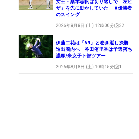
女王・桑木志帆は切り返しで「左ヒ
ザ」を先に動かしていた #優勝者
のスイング
2026年8月8日 (土) 12時00分
32
伊藤二花は「69」と巻き返し決勝
進出圏内へ 谷田侑里香は予選落ち
濃厚/米女子下部ツアー
2026年8月8日 (土) 10時15分
1