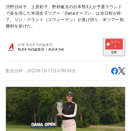
渋野日向子、上原彩子、野村敏京の日本勢3人が予選ラウンド
で姿を消した米国女子ツアー「Danaオープン」は全日程が終
了。リン・グラント（スウェーデン）が逃げ切り、米ツアー初
勝利を挙げた。
コメン
所属
ALBA Net編集部
ト
ALBA Net編集部
/
ALBA Net
0
件
配信日時：
2023年7月17日 07時35分