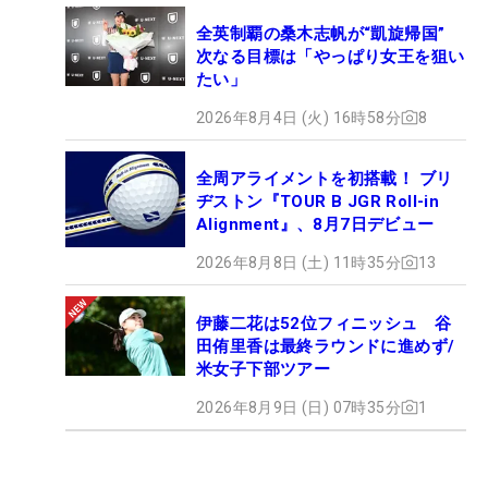
全英制覇の桑木志帆が“凱旋帰国”
次なる目標は「やっぱり女王を狙い
たい」
2026年8月4日 (火) 16時58分
8
全周アライメントを初搭載！ ブリ
ヂストン『TOUR B JGR Roll-in
Alignment』、8月7日デビュー
2026年8月8日 (土) 11時35分
13
伊藤二花は52位フィニッシュ 谷
田侑里香は最終ラウンドに進めず/
米女子下部ツアー
2026年8月9日 (日) 07時35分
1