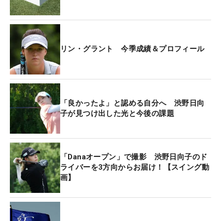
米国女子ツアー「Danaオープン」は全日程が終了。
6打差の大量リードを持って最終日を迎えた24歳の
リン・グラント（スウェーデン）が、「68」をマー
リン・グラント 今季成績＆プロフィール
クしてトータル21アンダーで逃げ切り、米国女子ツ
アー初優勝を挙げた。
「良かったよ」と認める自分へ 渋野日向
新型コロナウイルス感染症のワクチンを接種してい
子が見つけ出した光と今後の課題
なかったグラントは米国に入国できず、今季序盤は
米ツアーのアジアシリーズや欧州女子ツアーを中心
に出場。入国制限が緩和された5月から米本土での
「Danaオープン」で撮影 渋野日向子のド
試合に参戦を果たすと、4戦目となった今大会で勝
ライバーを3方向からお届け！【スイング動
利を掴んだ。
画】
グラントは前週「全米オープン」を制したアリセ
ン・コープス（米国）に続く今季6人目の初優勝者