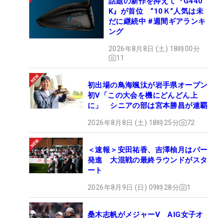
話題の新作を抑えて『G440
K』が首位 “10Ｋ”人気は未
だに継続中 #週間ギアランキ
ング
2026年8月8日 (土) 18時00分
11
初出場の鳥海颯汰が岩手県オープン
初V「この大会を機にどんどん上
に」 シニアの部は宮本勝昌が連覇
2026年8月8日 (土) 18時25分
72
＜速報＞安田祐香、吉澤柚月はパー
発進 大混戦の最終ラウンドがスタ
ート
2026年8月9日 (日) 09時28分
1
桑木志帆がメジャーV AIG女子オ