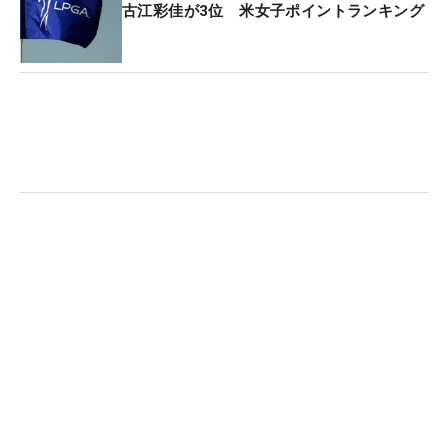
に名を連ね、スウェーデン勢としては昨年のマヤ・
古江彩佳が3位 米女子ポイントランキング
スターク以来となる14人目の米ツアー優勝者となっ
た。ちなみに、欧州女子ツアーでは通算5勝を挙げ
ている。
3打差のトータル18アンダー・2位には前週の全米女
子オープンを制したコープス。トータル15アンダ
ー・3位にリンディ・ダンカン（米国）、トータル
14アンダー・4位タイにステファニー・キリアコウ
（オーストラリア）、リン・シユ（中国）が入っ
た。前年優勝のガビー・ロペス（メキシコ）はトー
タル12アンダー・7位タイで大会を終えている。
日本勢は渋野日向子、上原彩子、野村敏京の3人が
出場していたが、いずれも予選落ちしている。