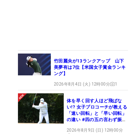
竹田麗央が13ランクアップ 山下
美夢有は7位【米国女子賞金ランキ
ング】
2026年8月4日 (火) 12時00分
1
体を早く回す人ほど飛ばな
い!? 女子プロコーチが教える
「速い回転」と「早い回転」
の違い #四の五の言わず振り
氣れ
2026年8月9日 (日) 12時00分