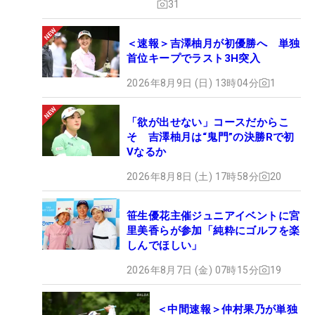
31
＜速報＞吉澤柚月が初優勝へ 単独
首位キープでラスト3H突入
2026年8月9日 (日) 13時04分
1
「欲が出せない」コースだからこ
そ 吉澤柚月は“鬼門”の決勝Rで初
Vなるか
2026年8月8日 (土) 17時58分
20
笹生優花主催ジュニアイベントに宮
里美香らが参加「純粋にゴルフを楽
しんでほしい」
2026年8月7日 (金) 07時15分
19
＜中間速報＞仲村果乃が単独