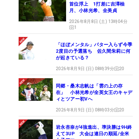
首位浮上 1打差に吉澤柚
月、小林光希、全美貞
2026年8月8日 (土) 13時04分
1
「ほぼメンタル」パター入らず今季
2度目の予選落ち 佐久間朱莉に何
が起きている？
2026年8月9日 (日) 08時39分
20
同郷・桑木志帆は「雲の上の存
在」 小林光希が全英女王のキャデ
ィとツアー初Vへ
2026年8月9日 (日) 08時03分
20
岩永杏奈が4強進出、準決勝は9H終
えて3UP 大会は連日の順延/全米