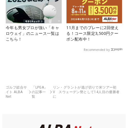
今年も男女プロが強い「キャ
11月までのプレーに2回使え
ロウェイ」のニュース一覧は
る！コース限定3,500円クー
こちら！
ポン配布中！
Recommended by
ゴルフ総合サ
「LPGA」
リン・グラントが逃げ切りで米ツアー初
イト ALBA
の記事一
V スウェーデン勢として14人目の優勝者
Net
覧
に