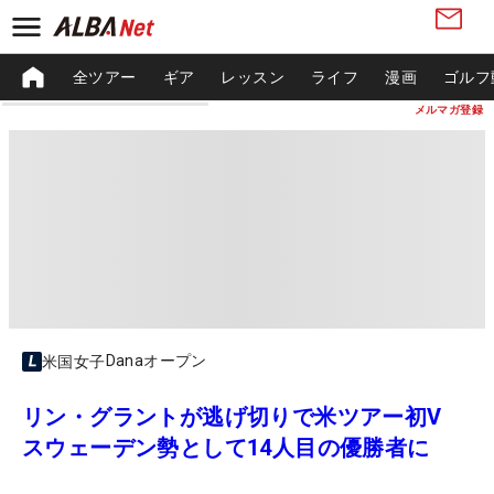
全ツアー
ギア
レッスン
ライフ
漫画
ゴルフ
メルマガ登録
Danaオープン
米国女子
リン・グラントが逃げ切りで米ツアー初V
スウェーデン勢として14人目の優勝者に