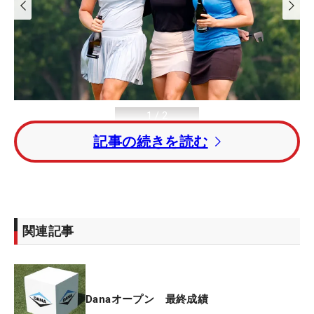
1
/
2
記事の続きを読む
18番グリーンで同じスウェーデンのリネア・ストロム（左）、リネア・
ヨハンソン（右）に祝福されるリン・グラント （撮影：GettyImages）
関連記事
＜Danaオープン 最終日◇16日◇ハイランド・メ
ドウズGC（米オハイオ州）◇6555ヤード・パー71
Danaオープン 最終成績
＞