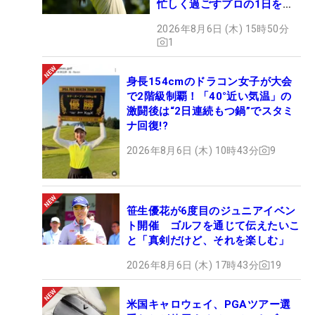
忙しく過ごすプロの1日を公
開
2026年8月6日 (木) 15時50分
1
身長154cmのドラコン女子が大会
で2階級制覇！「40°近い気温」の
激闘後は“2日連続もつ鍋”でスタミ
ナ回復!?
2026年8月6日 (木) 10時43分
9
笹生優花が6度目のジュニアイベン
ト開催 ゴルフを通じて伝えたいこ
と「真剣だけど、それを楽しむ」
2026年8月6日 (木) 17時43分
19
米国キャロウェイ、PGAツアー選