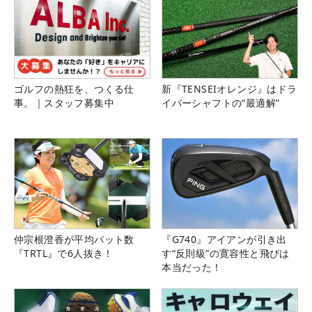
ゴルフの熱狂を、つくる仕
新『TENSEIオレンジ』はドラ
事。｜スタッフ募集中
イバーシャフトの“最適解”
仲宗根澄香が平均パット数
『G740』アイアンが引き出
『TRTL』で6人抜き！
す“反則級”の寛容性と飛びは
本当だった！