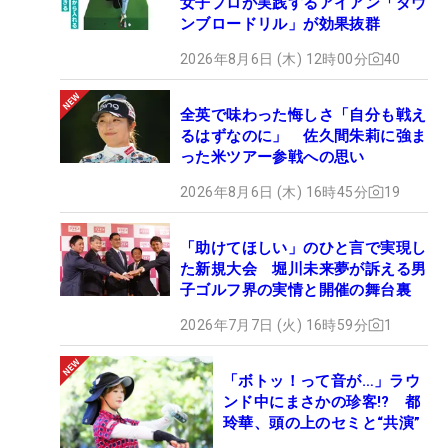
女子プロが実践するアイアン「ダウ
ンブロードリル」が効果抜群
2026年8月6日 (木) 12時00分
40
全英で味わった悔しさ「自分も戦え
るはずなのに」 佐久間朱莉に強ま
った米ツアー参戦への思い
2026年8月6日 (木) 16時45分
19
「助けてほしい」のひと言で実現し
た新規大会 堀川未来夢が訴える男
子ゴルフ界の実情と開催の舞台裏
2026年7月7日 (火) 16時59分
1
「ボトッ！って音が…」ラウ
ンド中にまさかの珍客!? 都
玲華、頭の上のセミと“共演”