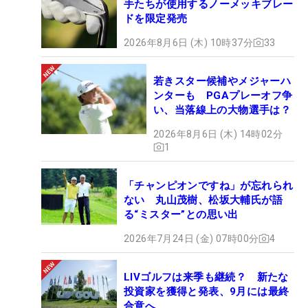
手たちが使用するノーメッキブレー
ドを限定発売
2026年8月6日 (木) 10時37分
33
若きスター候補やメジャーハ
ンターも PGAプレーオフ争
い、当落線上の大物選手は？
2026年8月6日 (木) 14時02分
1
「チャンピオンですね」が忘れられ
ない 丸山茂樹、松坂大輔氏が語
る“ミスター”との思い出
2026年7月24日 (金) 07時00分
4
LIVゴルフは来季も継続？ 新たな
投資家を獲得と発表、9月には最終
合意へ