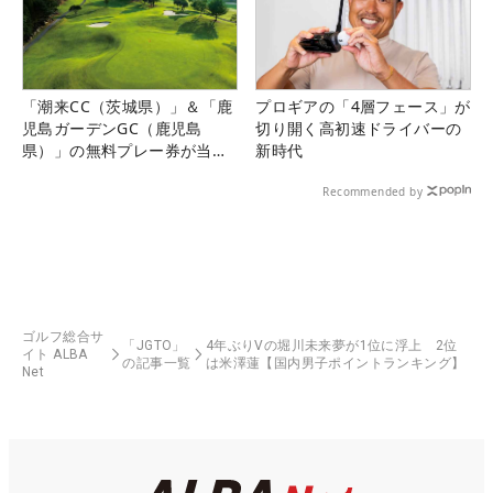
「潮来CC（茨城県）」＆「鹿
プロギアの「4層フェース」が
児島ガーデンGC（鹿児島
切り開く高初速ドライバーの
県）」の無料プレー券が当た
新時代
る！！
Recommended by
ゴルフ総合サ
「JGTO」
4年ぶりVの堀川未来夢が1位に浮上 2位
イト ALBA
の記事一覧
は米澤蓮【国内男子ポイントランキング】
Net