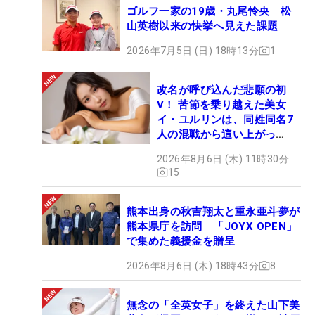
ゴルフ一家の19歳・丸尾怜央 松
山英樹以来の快挙へ見えた課題
2026年7月5日 (日) 18時13分
1
改名が呼び込んだ悲願の初
V！ 苦節を乗り越えた美女
イ・ユルリンは、同姓同名7
人の混戦から這い上がっ
た“新星ヒロイン”
2026年8月6日 (木) 11時30分
15
熊本出身の秋吉翔太と重永亜斗夢が
熊本県庁を訪問 「JOYX OPEN」
で集めた義援金を贈呈
2026年8月6日 (木) 18時43分
8
無念の「全英女子」を終えた山下美