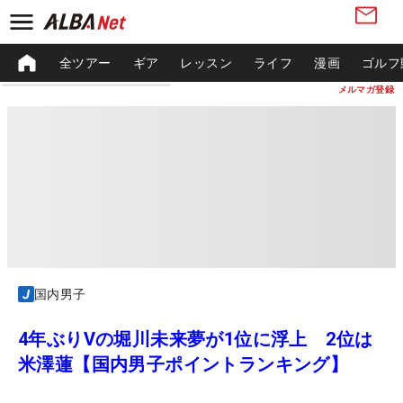
全ツアー
ギア
レッスン
ライフ
漫画
ゴルフ
メルマガ登録
国内男子
4年ぶりVの堀川未来夢が1位に浮上 2位は
米澤蓮【国内男子ポイントランキング】