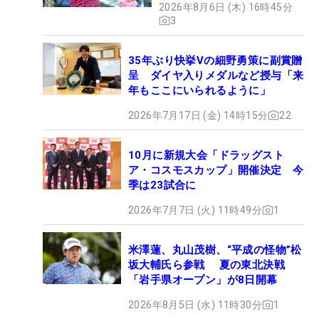
2026年8月6日 (木) 16時45分
3
35年ぶり快挙Vの細野勇策に副賞贈
呈 ダイヤ入りメダルなど授与「来
年もここにいられるように」
2026年7月17日 (金) 14時15分
22
10月に新規大会「ドラッグスト
ア・コスモスカップ」開催決定 今
季は23試合に
2026年7月7日 (火) 11時49分
1
米澤蓮、丸山茂樹、“平成の怪物”松
坂大輔氏ら参戦 夏の東北決戦
「岩手県オープン」が8日開幕
2026年8月5日 (水) 11時30分
1