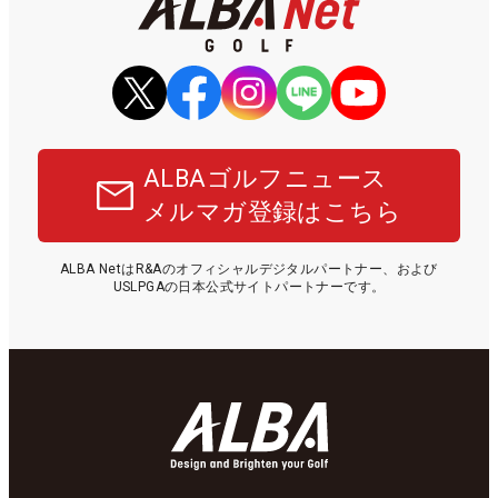
ALBAゴルフニュース
メルマガ登録はこちら
ALBA NetはR&Aのオフィシャルデジタルパートナー、および
USLPGAの日本公式サイトパートナーです。