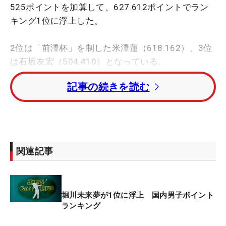
525ポイントを加算して、627.612ポイントでラン
キング1位に浮上した。
2位は「前澤杯」を制した米澤蓮（618.162）、3位
は石坂友宏（504.410）となっている。
記事の続きを読む
4位以下は、トラビス・スマイス（500）、中日クラ
ウンズで2位に入った細野勇策（411.175）と続いて
いる。
今季から導入されたポイントランキング制度をおさ
関連記事
らい。「ベーシックポイント（優勝500ポイン
ト）」を基準に、各大会で優勝者に付与されるシー
ド年数や各大会の賞金総額、開催年数などによって
堀川未来夢が1位に浮上 国内男子ポイント
加増する「プレミアムポイント」を設定。
ランキング
海外メジャーは1.5倍（優勝750ポイント）、日本タ