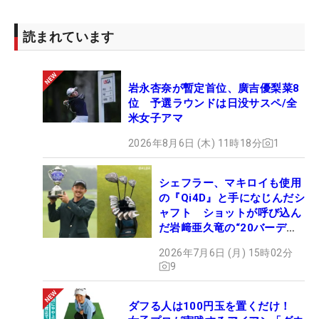
読まれています
岩永杏奈が暫定首位、廣吉優梨菜8
位 予選ラウンドは日没サスペ/全
米女子アマ
2026年8月6日 (木) 11時18分
1
シェフラー、マキロイも使用
の『Qi4D』と手になじんだシ
ャフト ショットが呼び込ん
だ岩﨑亜久竜の“20バーデ
ィ”【勝者のギア】
2026年7月6日 (月) 15時02分
9
ダフる人は100円玉を置くだけ！