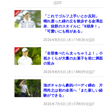
33
「これでゴルフ上手いとか反則」
晴れ渡った緑の丘を散歩する金澤志
奈、抜群のスタイルに「8頭身！」
「可愛いにも程がある」
2026年8月6日 (木) 11時36分
3
「全部食べたら太っちゃうよ！」小
祝さくらが大量のお菓子を前に満面
の笑み
2026年8月6日 (木) 14時09分
7
池ポチャから劇的バーディ締め 片
岡尚之は初の全英へ「また新しい経
験ができる」
2026年7月6日 (月) 07時55分
1