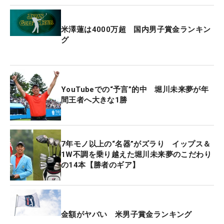
イトル戦は1.25倍（優勝625ポイント）となる。
米澤蓮は4000万超 国内男子賞金ランキン
賞金総額によって加増する「賞金プレミアムポイン
グ
ト」は、2億円以上で10％増、1.5億円以上で5％
増。大会の開催年数で加増する「暦年プレミアムポ
イント」は、開催40年（回）以上の大会を5％増と
YouTubeでの“予言”的中 堀川未来夢が年
している。
間王者へ大きな1勝
ただし、海外メジャーおよび日本タイトル戦におい
ては、いずれの「プレミアムポイント」も適用しな
7年モノ以上の“名器”がズラり イップス＆
い。また、いずれの「プレミアムポイント」は重複
1W不調を乗り越えた堀川未来夢のこだわり
して付与せず、いずれか高いほうの「プレミアムポ
の14本【勝者のギア】
イント」を採用となっている。
「中日クラウンズ」は「開催40年（回）以上」の暦
年プレミアムポイント（5パーセント増）に該当。
金額がヤバい 米男子賞金ランキング