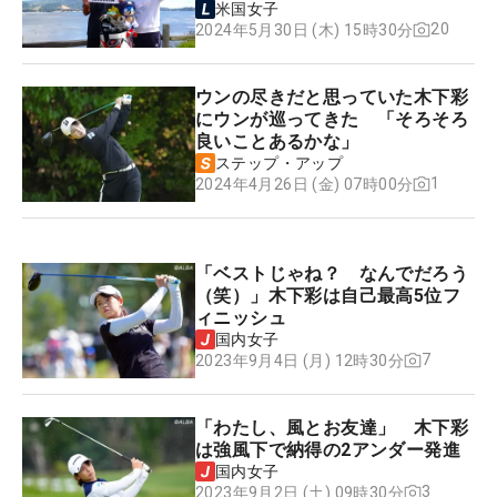
米国女子
20
2024年5月30日 (木) 15時30分
ウンの尽きだと思っていた木下彩
にウンが巡ってきた 「そろそろ
良いことあるかな」
ステップ・アップ
1
2024年4月26日 (金) 07時00分
「ベストじゃね？ なんでだろう
（笑）」木下彩は自己最高5位フ
ィニッシュ
国内女子
7
2023年9月4日 (月) 12時30分
「わたし、風とお友達」 木下彩
は強風下で納得の2アンダー発進
国内女子
3
2023年9月2日 (土) 09時30分