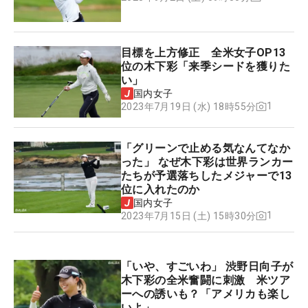
目標を上方修正 全米女子OP13
位の木下彩「来季シードを獲りた
い」
国内女子
1
2023年7月19日 (水) 18時55分
「グリーンで止める気なんてなか
った」 なぜ木下彩は世界ランカー
たちが予選落ちしたメジャーで13
位に入れたのか
国内女子
1
2023年7月15日 (土) 15時30分
「いや、すごいわ」 渋野日向子が
木下彩の全米奮闘に刺激 米ツア
ーへの誘いも？「アメリカも楽し
いよ」