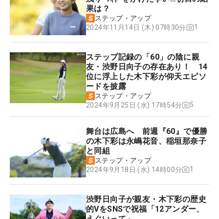
果は？
ステップ・アップ
1
2024年11月14日 (木) 07時30分
ステップ記録の「60」の陰に親
友・渋野日向子の存在あり！ 14
位に浮上した木下彩が仰天エピソ
ードを披露
ステップ・アップ
5
2024年9月25日 (水) 17時54分
舞台は広島へ 前週『60』で優勝
の木下彩は永嶋花音、稲垣那奈子
と同組
ステップ・アップ
1
2024年9月18日 (水) 14時00分
渋野日向子が親友・木下彩の歴史
的VをSNSで祝福「12アンダー、
えぐいって」