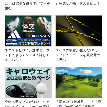
27』は強烈な蹴りでパワーを
も完成度が高く購入者続出！
生む
ネクストヒロイン選手とラウ
スイスの叡智が生んだTPTシ
ンドできるチャンス！詳しく
ャフトで、ゴルフを異次元の
はこちら！
世界へ
今年も男女プロが強い「キャ
「潮来CC（茨城県）」＆「鹿
ロウェイ」のニュース一覧は
児島ガーデンGC（鹿児島