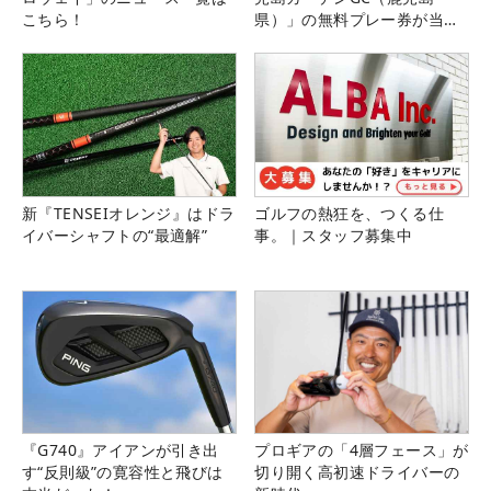
こちら！
県）」の無料プレー券が当た
る！！
新『TENSEIオレンジ』はドラ
ゴルフの熱狂を、つくる仕
イバーシャフトの“最適解”
事。｜スタッフ募集中
『G740』アイアンが引き出
プロギアの「4層フェース」が
す“反則級”の寛容性と飛びは
切り開く高初速ドライバーの