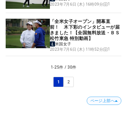
1
2023年7月6日 (木) 16時09分
「全米女子オープン」開幕直
前！ 木下彩のインタビューが届
きました！【全国無料放送・ＢＳ
松竹東急 特別動画】
米国女子
1
2023年7月6日 (木) 11時52分
1
-
25
件
/
30
件
1
2
ページ上部へ