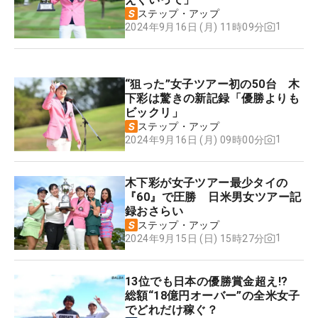
ステップ・アップ
1
2024年9月16日 (月) 11時09分
“狙った”女子ツアー初の50台 木
下彩は驚きの新記録「優勝よりも
ビックリ」
ステップ・アップ
1
2024年9月16日 (月) 09時00分
木下彩が女子ツアー最少タイの
『60』で圧勝 日米男女ツアー記
録おさらい
ステップ・アップ
1
2024年9月15日 (日) 15時27分
13位でも日本の優勝賞金超え!?
総額“18億円オーバー”の全米女子
でどれだけ稼ぐ？