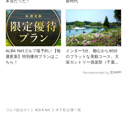
本当だった！
新時代
ALBA Netゴルフ場予約／【毎
インター5分、都心から60分
週更新】特別優待プランはこ
のフラットな美観コース。大
ちら！
栄カントリー俱楽部（千葉
県）
Recommended by
ゴルフ総合サイト ALBA Net
木下彩 記事一覧