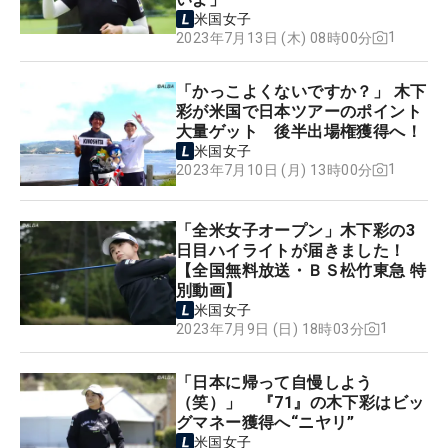
米国女子
1
2023年7月13日 (木) 08時00分
「かっこよくないですか？」 木下
彩が米国で日本ツアーのポイント
大量ゲット 後半出場権獲得へ！
米国女子
1
2023年7月10日 (月) 13時00分
「全米女子オープン」木下彩の3
日目ハイライトが届きました！
【全国無料放送・ＢＳ松竹東急 特
別動画】
米国女子
1
2023年7月9日 (日) 18時03分
「日本に帰って自慢しよう
（笑）」 『71』の木下彩はビッ
グマネー獲得へ“ニヤリ”
米国女子