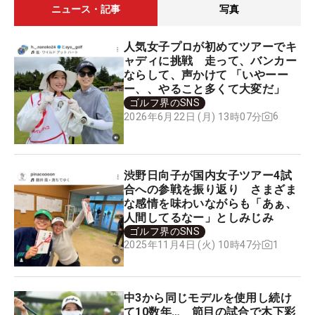
ニュース・記事
写真
人気女子プロが初めてツアーでキ
ャディに挑戦 走って、バンカー
ならして、声かけて 「いやーー
ー、、やること多くて大変だ」
ゴルフ界のSNS
6
2026年6月22日 (月) 13時07分
渋野日向子が国内女子ツアー4試
合への参戦を振り返り さまざま
な感情を味わいながらも「あぁ、
人間してるなー」としみじみ
ゴルフ界のSNS
1
2025年11月4日 (火) 10時47分
中3から同じモデルを使用し続け
て10数年… 節目の試合で木下彩