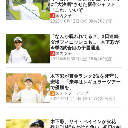
に“大決断”させた新作シャフト
「これ、いいぞ」
国内女子
1
2025年6月12日 (木) 08時30分
「なんか呪われてる？」2日連続
ダボフィニッシュも… 木下彩が
今季2試合目の予選通過
国内女子
1
2025年5月30日 (金) 15時46分
木下彩が賞金ランク2位を死守し
安堵 「来年はレギュラーツアー
で優勝を」
ステップ・アップ
1
2024年11月15日 (金) 17時25分
木下彩、サイ・ペイインが火花
残り“1枠”をかけた争い…初日の結