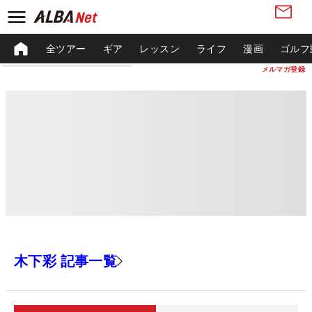
全ツアー
ギア
レッスン
ライフ
漫画
ゴルフ
メルマガ登録
木下彩 記事一覧