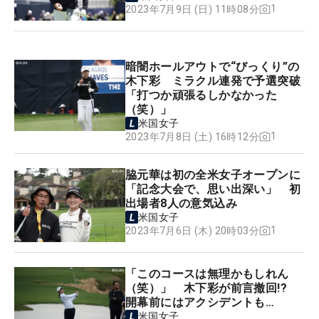
1
2023年7月9日 (日) 11時08分
暗闇ホールアウトで“びっくり”の
木下彩 ミラクル連発で予選突破
「打つか頑張るしかなかった
（笑）」
米国女子
1
2023年7月8日 (土) 16時12分
脇元華は初の全米女子オープンに
「記念大会で、思い出深い」 初
出場者8人の意気込み
米国女子
1
2023年7月6日 (木) 20時03分
「このコースは無理かもしれん
（笑）」 木下彩が前言撤回!?
開幕前にはアクシデントも…
米国女子