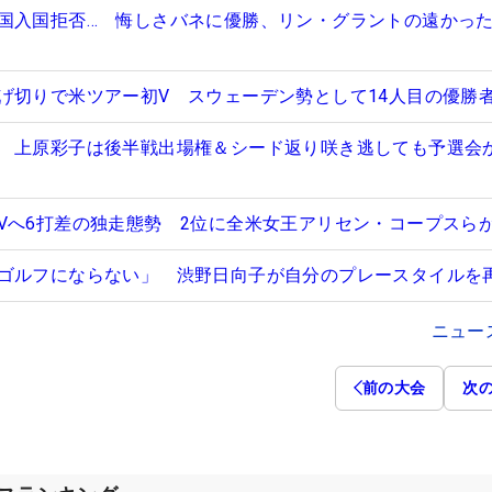
国入国拒否… 悔しさバネに優勝、リン・グラントの遠かっ
げ切りで米ツアー初V スウェーデン勢として14人目の優勝
 上原彩子は後半戦出場権＆シード返り咲き逃しても予選会
Vへ6打差の独走態勢 2位に全米女王アリセン・コープスら
ゴルフにならない」 渋野日向子が自分のプレースタイルを
ニュー
前の大会
次