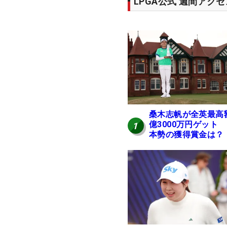
LPGA公式 週間アク
桑木志帆が全英最高
億3000万円ゲット
1
本勢の獲得賞金は？