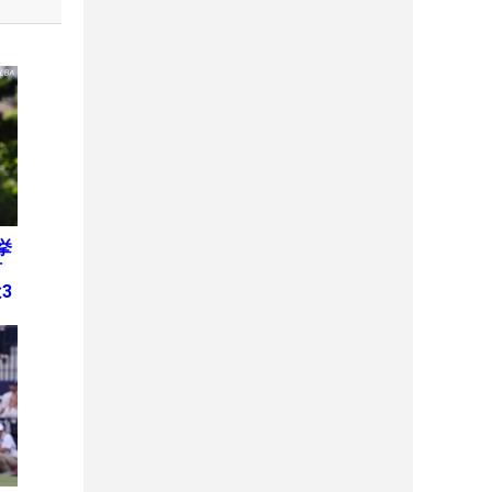
挙
何
3