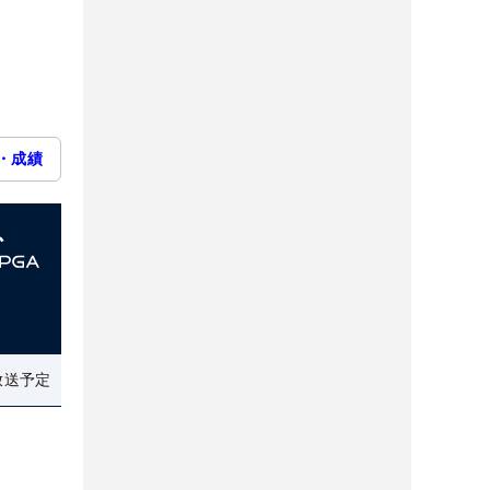
・成績
放送予定