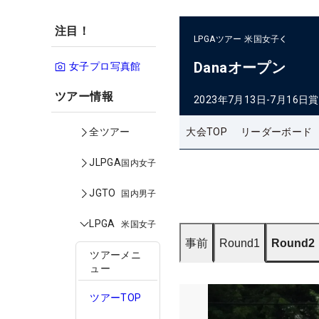
注目！
LPGAツアー
米国女子
Danaオープン
女子プロ写真館
ツアー情報
2023年7月13日-7月16日
賞
大会TOP
リーダーボード
全ツアー
JLPGA
国内女子
JGTO
国内男子
LPGA
米国女子
事前
Round1
Round2
ツアーメニ
ュー
ツアーTOP