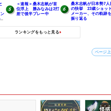
桑木志帆が日本勢7人
と
＜速報＞桑木志帆が首
の快挙 23歳ショッ
位浮上 勝みなみは2打
6
5
メーカー、その軌跡
ャン
差で後半プレー中
振り返る
の全
ランキングをもっと見る
ページ