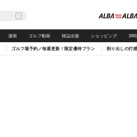
漫画
ゴルフ動画
雑誌出版
ショッピング
SN
ゴルフ場予約／毎週更新！限定優待プラン
削り出しの打