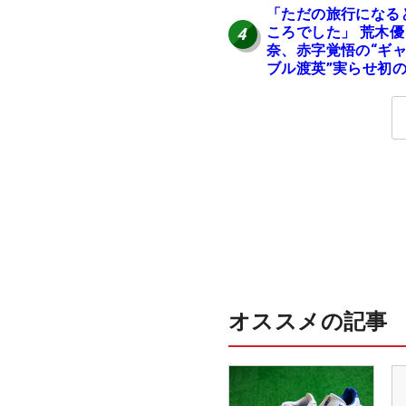
「ただの旅行になる
ころでした」 荒木優
4
奈、赤字覚悟の“ギ
ブル渡英”実らせ初
英へ
オススメの記事