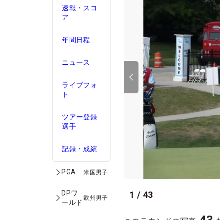
速報・スコ
ア
年間日程
ニュース
ライブフォ
ト
ツアー登録
選手
記録・成績
PGA
米国男子
DPワ
1
/
43
欧州男子
ールド