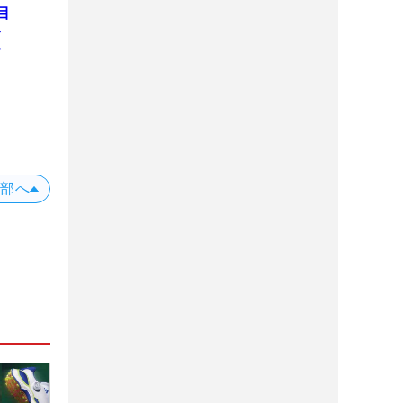
目
ト
を
上部へ