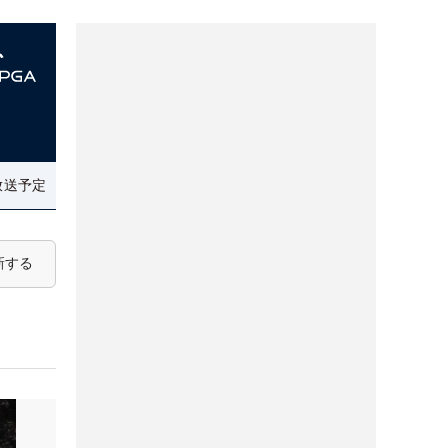
放送予定
新する