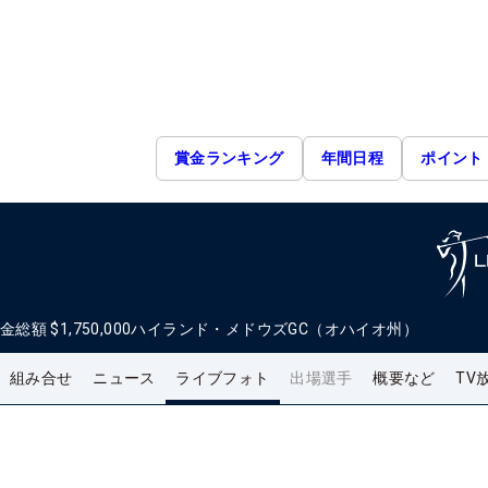
賞金ランキング
年間日程
ポイント
金総額
$1,750,000
ハイランド・メドウズGC（オハイオ州）
組み合せ
ニュース
ライブフォト
出場選手
概要など
TV