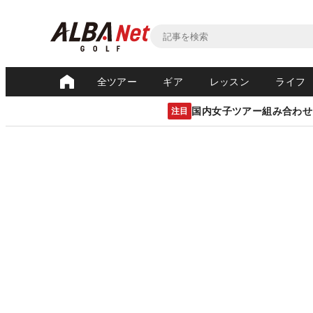
全ツアー
ギア
レッスン
ライフ
国内女子ツアー組み合わせ
注目