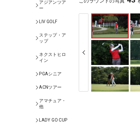
43
このラウンドの写真
アジアンツア
ー
LIV GOLF
ステップ・ア
ップ
ネクストヒロ
イン
PGAシニア
ACNツアー
アマチュア・
他
LADY GO CUP