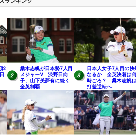
セスランキング
額2
桑木志帆が日本勢7人目
日本人女子7人目の快
 日
メジャーV 渋野日向
なるか 全英決着は
2
3
子、山下美夢有に続く
時ごろ？ 桑木志帆は
全英制覇
打差逆転へ