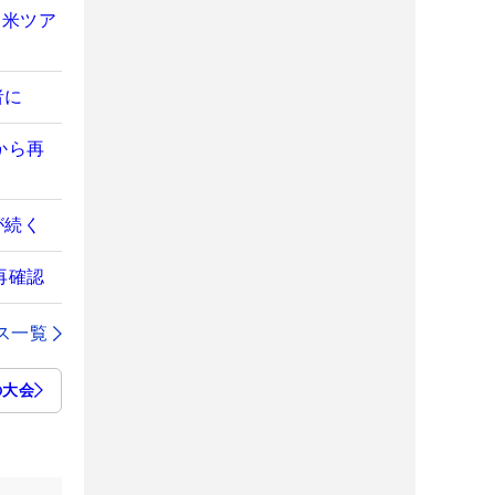
た米ツア
者に
から再
が続く
再確認
ス一覧
の大会