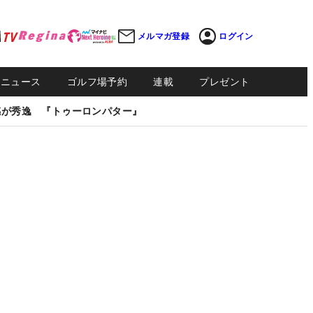
メルマガ登録
ログイン
Sニュース
ゴルフ場予約
連載
プレゼント
感が秀逸 『トゥーロンパター』