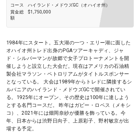
コース
ハイランド・メドウズGC（オハイオ州）
賞金総
$1,750,000
額
1984年にスタート。五大湖の一つ・エリー湖に面した
オハイオ州トレド出身のPGAツアーキャディ、ジャ
ド・シルバーマンが故郷で女子プロトーナメントを開
催しようと設立した大会だ。現在はアメリカの石油精
製会社マラソン・ペトロリアムがタイトルスポンサー
となっている。 大会は1989年からトレドに隣接するシ
ルバニアのハイランド・メドウズGCで開催されてい
る。1925年にオープン、その歴史は100年に達しよう
とする名門コースだ。 昨年はガビー・ロペス（メキシ
コ）、2021年には畑岡奈紗が優勝を飾っている。今
年、日本からは渋野日向子、上原彩子、野村敏京が出
場する予定。