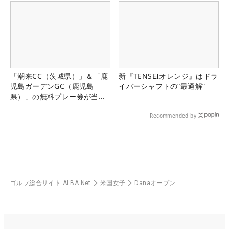
「潮来CC（茨城県）」＆「鹿
新『TENSEIオレンジ』はドラ
児島ガーデンGC（鹿児島
イバーシャフトの“最適解”
県）」の無料プレー券が当た
る！！
Recommended by
ゴルフ総合サイト ALBA Net
米国女子
Danaオープン