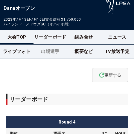
Danaオープン
2023年7月13日-7月16日
賞金総額
$1,750,000
ハイランド・メドウズGC（オハイオ州）
大会TOP
リーダーボード
組み合せ
ニュース
ライブフォト
出場選手
概要など
TV放送予定
更新する
リーダーボード
Round
4
順位
選手名
SC
HOLE