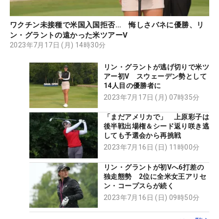
ワクチン未接種で米国入国拒否… 悔しさバネに優勝、リ
ン・グラントの遠かった米ツアーV
2023年7月17日 (月) 14時30分
リン・グラントが逃げ切りで米ツ
アー初V スウェーデン勢として
14人目の優勝者に
2023年7月17日 (月) 07時35分
「まだアメリカで」 上原彩子は
後半戦出場権＆シード返り咲き逃
しても予選会から再挑戦
2023年7月16日 (日) 11時00分
リン・グラントが初Vへ6打差の
独走態勢 2位に全米女王アリセ
ン・コープスらが続く
2023年7月16日 (日) 09時50分