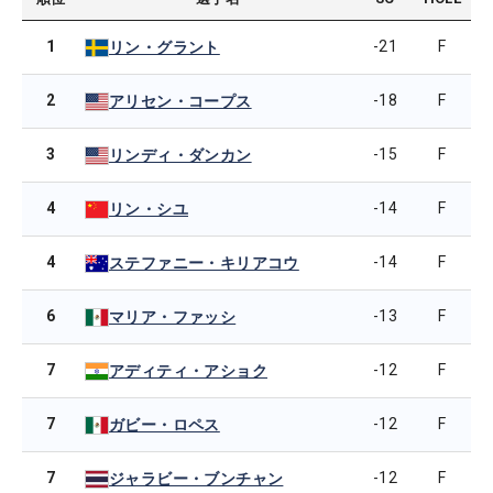
1
-21
F
リン・グラント
2
-18
F
アリセン・コープス
3
-15
F
リンディ・ダンカン
4
-14
F
リン・シユ
4
-14
F
ステファニー・キリアコウ
6
-13
F
マリア・ファッシ
7
-12
F
アディティ・アショク
7
-12
F
ガビー・ロペス
7
-12
F
ジャラビー・ブンチャン