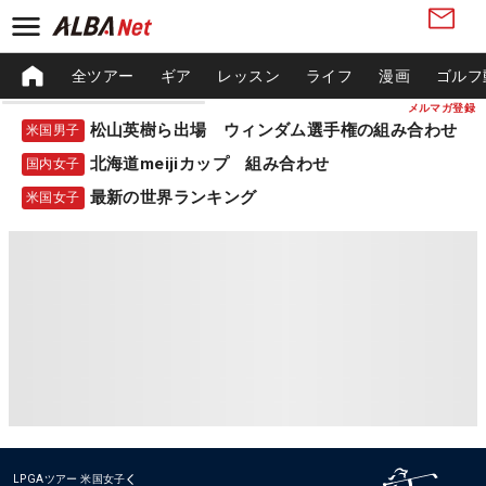
全ツアー
ギア
レッスン
ライフ
漫画
ゴルフ
メルマガ登録
松山英樹ら出場 ウィンダム選手権の組み合わせ
米国男子
北海道meijiカップ 組み合わせ
国内女子
最新の世界ランキング
米国女子
LPGAツアー
米国女子