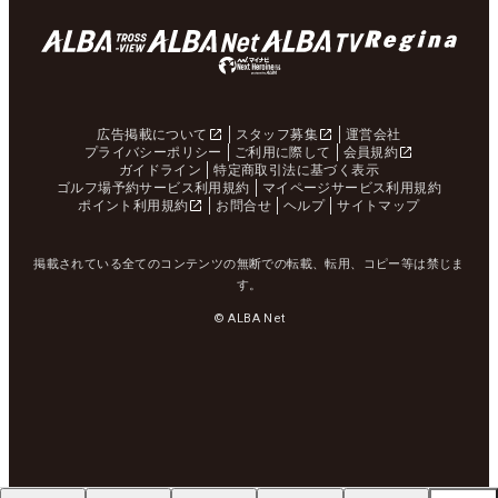
広告掲載について
スタッフ募集
運営会社
プライバシーポリシー
ご利用に際して
会員規約
ガイドライン
特定商取引法に基づく表示
ゴルフ場予約サービス利用規約
マイページサービス利用規約
ポイント利用規約
お問合せ
ヘルプ
サイトマップ
掲載されている全てのコンテンツの無断での転載、転用、コピー等は禁じま
す。
© ALBA Net