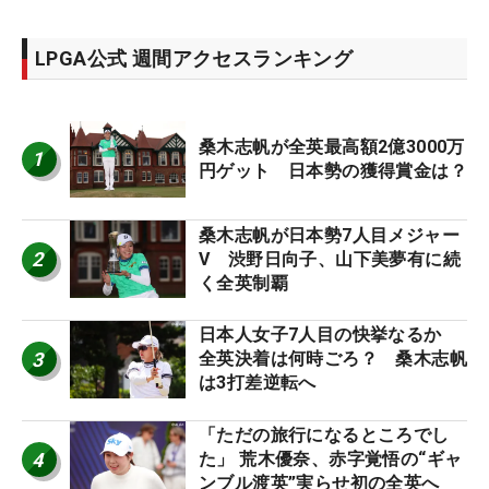
LPGA公式 週間アクセスランキング
桑木志帆が全英最高額2億3000万
1
円ゲット 日本勢の獲得賞金は？
桑木志帆が日本勢7人目メジャー
2
V 渋野日向子、山下美夢有に続
く全英制覇
日本人女子7人目の快挙なるか
3
全英決着は何時ごろ？ 桑木志帆
は3打差逆転へ
「ただの旅行になるところでし
4
た」 荒木優奈、赤字覚悟の“ギャ
ンブル渡英”実らせ初の全英へ