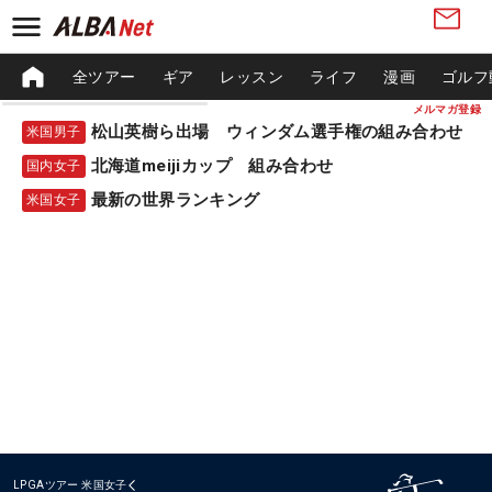
全ツアー
ギア
レッスン
ライフ
漫画
ゴルフ
メルマガ登録
松山英樹ら出場 ウィンダム選手権の組み合わせ
米国男子
北海道meijiカップ 組み合わせ
国内女子
最新の世界ランキング
米国女子
LPGAツアー
米国女子