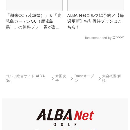
「潮来CC（茨城県）」＆「鹿
ALBA Netゴルフ場予約／【毎
児島ガーデンGC（鹿児島
週更新】特別優待プランはこ
県）」の無料プレー券が当た
ちら！
る！！
Recommended by
ゴルフ総合サイト ALBA
米国女
Danaオープ
大会概要 解
Net
子
ン
説