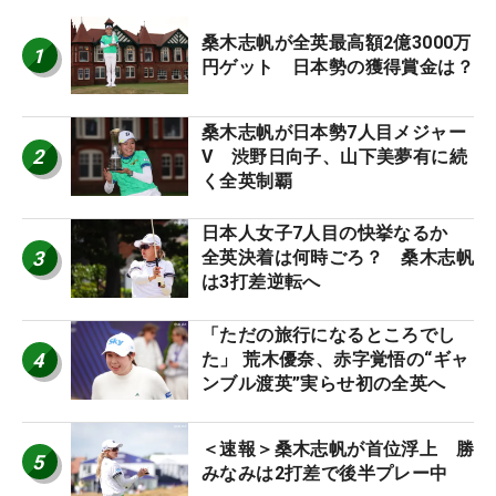
桑木志帆が全英最高額2億3000万
1
円ゲット 日本勢の獲得賞金は？
桑木志帆が日本勢7人目メジャー
2
V 渋野日向子、山下美夢有に続
く全英制覇
日本人女子7人目の快挙なるか
3
全英決着は何時ごろ？ 桑木志帆
は3打差逆転へ
「ただの旅行になるところでし
4
た」 荒木優奈、赤字覚悟の“ギャ
ンブル渡英”実らせ初の全英へ
＜速報＞桑木志帆が首位浮上 勝
5
みなみは2打差で後半プレー中