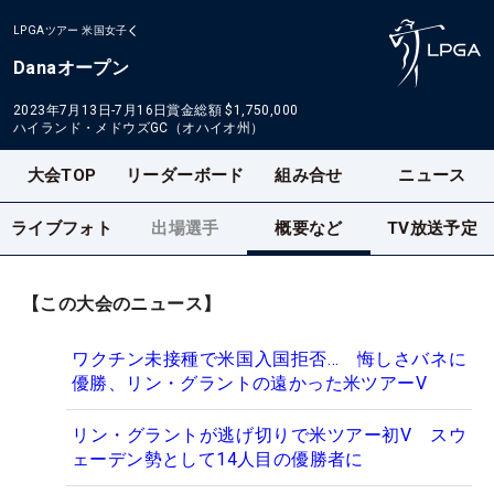
LPGAツアー
米国女子
Danaオープン
2023年7月13日-7月16日
賞金総額
$1,750,000
ハイランド・メドウズGC（オハイオ州）
大会TOP
リーダーボード
組み合せ
ニュース
ライブフォト
出場選手
概要など
TV放送予定
【この大会のニュース】
ワクチン未接種で米国入国拒否… 悔しさバネに
優勝、リン・グラントの遠かった米ツアーV
リン・グラントが逃げ切りで米ツアー初V スウ
ェーデン勢として14人目の優勝者に