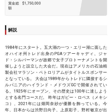
賞金総
$1,750,000
額
解説
1984年にスタート。五大湖の一つ・エリー湖に面した
オハイオ州トレド出身のPGAツアーキャディ、ジャ
ド・シルバーマンが故郷で女子プロトーナメントを開
催しようと設立した大会だ。現在はアメリカの石油精
製会社マラソン・ペトロリアムがタイトルスポンサー
となっている。 大会は1989年からトレドに隣接するシ
ルバニアのハイランド・メドウズGCで開催されてい
る。1925年にオープン、その歴史は100年に達しよう
とする名門コースだ。 昨年はガビー・ロペス（メキシ
コ）、2021年には畑岡奈紗が優勝を飾っている。今
年、日本からは渋野日向子、上原彩子、野村敏京が出