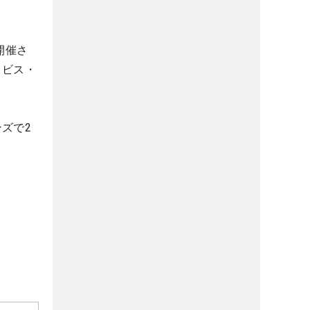
開催さ
トラビス・
ンズで2