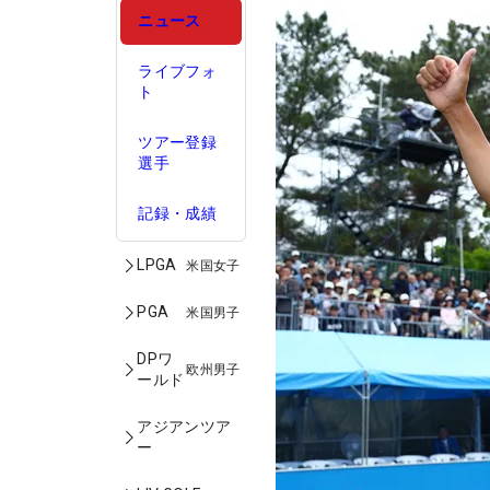
ニュース
ライブフォ
ト
ツアー登録
選手
記録・成績
LPGA
米国女子
PGA
米国男子
DPワ
欧州男子
ールド
アジアンツア
ー