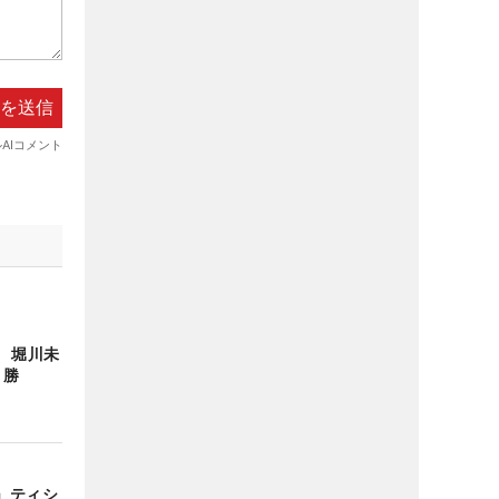
中 堀川未
1勝
」ティシ