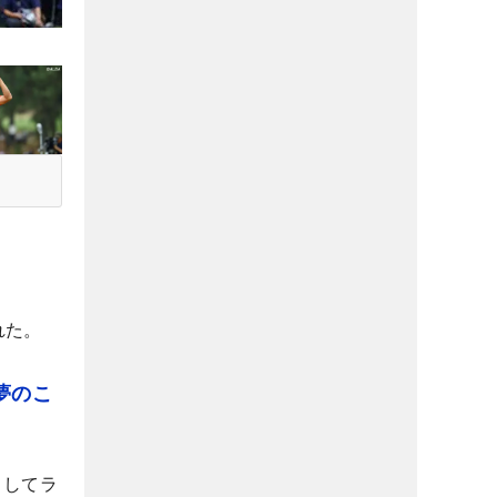
れた。
夢のこ
としてラ