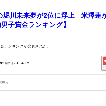
得の堀川未来夢が2位に浮上 米澤蓮
内男子賞金ランキング】
賞金ランキングが発表された。
 Net編集部
/
ALBA Net
時00分