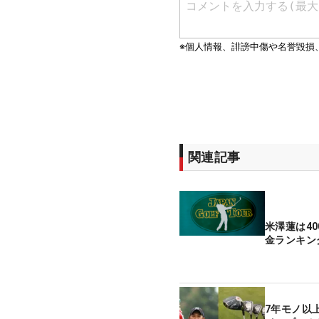
関連記事
米澤蓮は4
金ランキン
7年モノ以