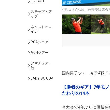
LIV GOLF
4年ぶりVの堀川未来夢は賞金
ステップ・ア
ップ
ネクストヒロ
イン
PGAシニア
ACNツアー
アマチュア・
他
国内男子ツアー今季4戦「
LADY GO CUP
【勝者のギア】7年モ
だわりの14本
今大会で4年ぶりに優勝を挙