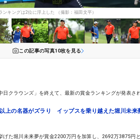
ランキングは2位に浮上した （撮影：福田文平）
この記事の写真
10
枚を見る
中日クラウンズ」を終えて、最新の賞金ランキングが発表さ
ノ以上の名器がズラり イップスを乗り越えた堀川未来
げた堀川未来夢が賞金2200万円を加算し、2692万3875円