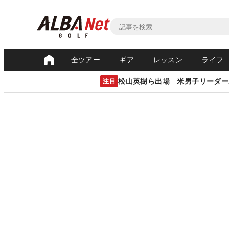
全ツアー
ギア
レッスン
ライフ
松山英樹ら出場 米男子リーダー
注目