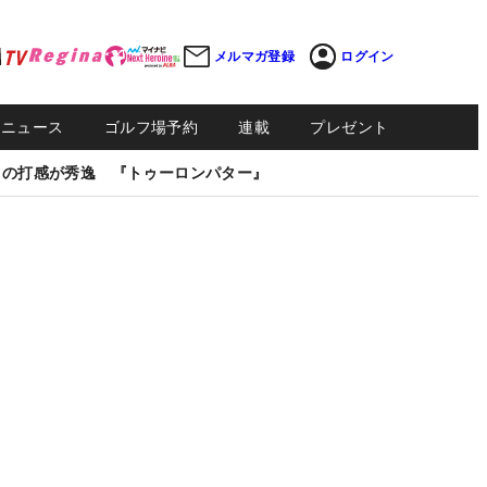
メルマガ登録
ログイン
Sニュース
ゴルフ場予約
連載
プレゼント
しの打感が秀逸 『トゥーロンパター』