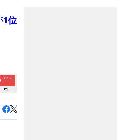
が1位
コメン
ト
0
件