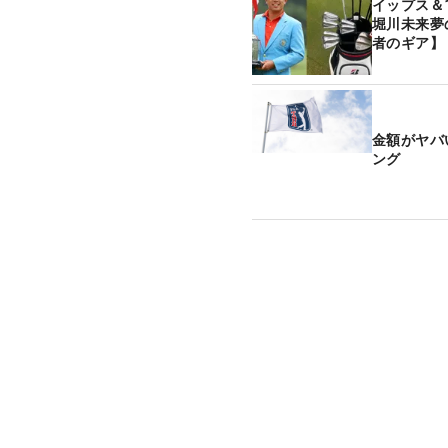
イップス＆
堀川未来夢
者のギア】
金額がヤバ
ング