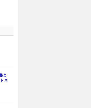
後は
ヒトネ