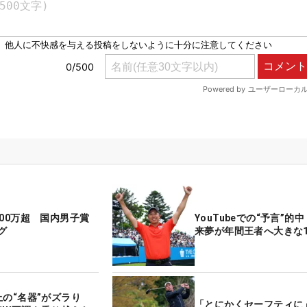
000万超 国内男子賞
YouTubeでの“予言”的
グ
来夢が年間王者へ大きな
上の“名器”がズラり
「とにかくセーフティに