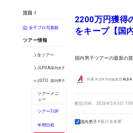
注目！
2200万円獲
女子プロ写真館
をキープ【国
ツアー情報
全ツアー
国内男子ツアーの最新の
JLPGA
国内女子
所属
ALBA Net編集部
ALBA
JGTO
国内男子
ツアーメニ
ュー
配信日時：
2026年5月5日 15
ツアーTOP
#
堀川未来夢
国内男子
年間日程