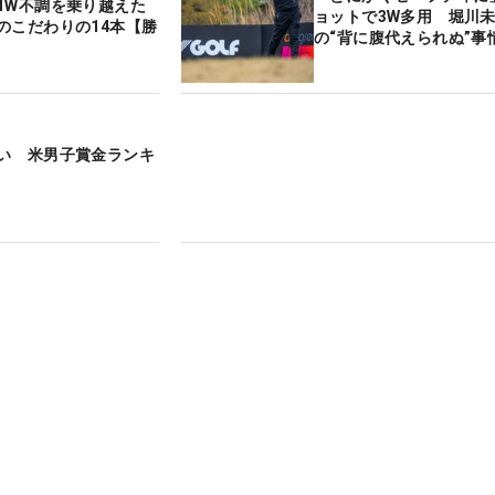
1W不調を乗り越えた
ョットで3W多用 堀川
のこだわりの14本【勝
の“背に腹代えられぬ”事
い 米男子賞金ランキ