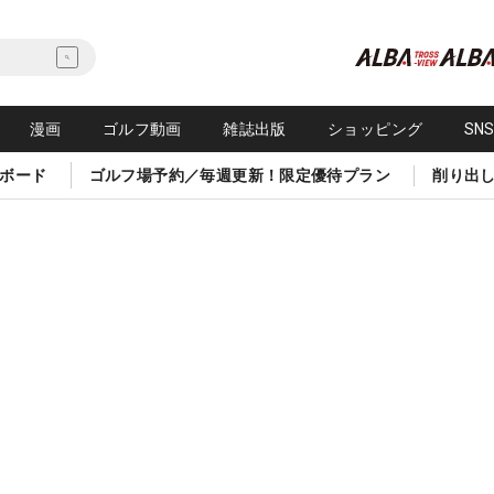
漫画
ゴルフ動画
雑誌出版
ショッピング
SN
ボード
ゴルフ場予約／毎週更新！限定優待プラン
削り出