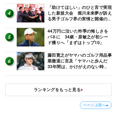
「助けてほしい」のひと言で実現
4
した新規大会 堀川未来夢が訴え
る男子ゴルフ界の実情と開催の舞
台裏
44万円に泣いた昨季の悔しさを
5
バネに 34歳・原敏之が初シー
ド獲りへ「まずはトップ10」
藤田寛之がヤマハのゴルフ用品事
6
業撤退に言及「ヤマハと歩んだ
33年間は、かけがえのない時
間」
ランキングをもっと見る
ページ上部へ