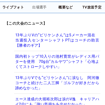
ライブフォト
出場選手
概要など
TV放送予定
【この大会のニュース】
13年ぶりVの“ビリケンさん”は5メーカー混在
当週投入センターシャフトPTはコーチの助言
【勝者のギア】
国内初トップ10入りの池村寛世がレディス用パ
ターを使用 70g台“カルヤワ”シャフト「心地よ
くてストロークしやすい」
13年ぶりVでも“ビリケンさん”に涙なし 阿河徹
コーチと続けた二人三脚「ゴルフが好きだから
諦めなかった」
エース達成の大堀裕次郎は涙のV逸 キャリアハ
イ2位にも「強い気持ちを出せなかった」