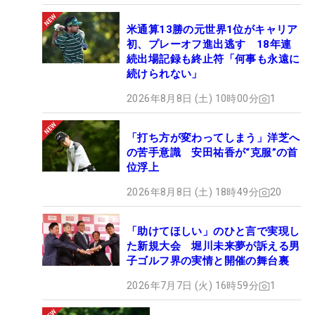
米通算13勝の元世界1位がキャリア
初、プレーオフ進出逃す 18年連
続出場記録も終止符「何事も永遠に
続けられない」
2026年8月8日 (土) 10時00分
1
「打ち方が変わってしまう」洋芝へ
の苦手意識 安田祐香が“克服”の首
位浮上
2026年8月8日 (土) 18時49分
20
「助けてほしい」のひと言で実現し
た新規大会 堀川未来夢が訴える男
子ゴルフ界の実情と開催の舞台裏
2026年7月7日 (火) 16時59分
1