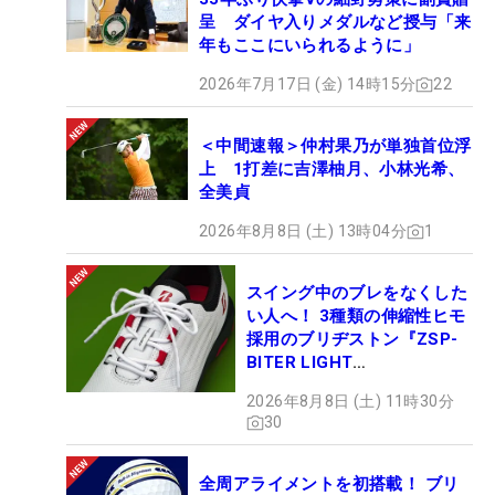
呈 ダイヤ入りメダルなど授与「来
年もここにいられるように」
2026年7月17日 (金) 14時15分
22
＜中間速報＞仲村果乃が単独首位浮
上 1打差に吉澤柚月、小林光希、
全美貞
2026年8月8日 (土) 13時04分
1
スイング中のブレをなくした
い人へ！ 3種類の伸縮性ヒモ
採用のブリヂストン『ZSP-
BITER LIGHT
MAGICLACE』、8月8日デビ
2026年8月8日 (土) 11時30分
ュー
30
全周アライメントを初搭載！ ブリ