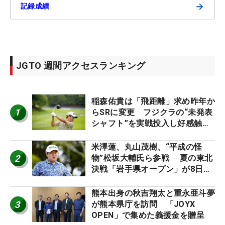
→
記録成績
JGTO 週間アクセスランキング
稲森佑貴は「飛距離」求め昨年か
1
らSRに変更 フジクラの“未発表
シャフト”を実戦投入し好感触
「つかまえにいける」【男子ツア
ーのヒトネタ！】
米澤蓮、丸山茂樹、“平成の怪
2
物”松坂大輔氏ら参戦 夏の東北
決戦「岩手県オープン」が8日開
幕
熊本出身の秋吉翔太と重永亜斗夢
3
が熊本県庁を訪問 「JOYX
OPEN」で集めた義援金を贈呈