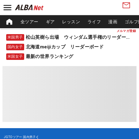
全ツアー
ギア
レッスン
ライフ
漫画
ゴルフ
メルマガ登録
松山英樹ら出場 ウィンダム選手権のリーダーボード
米国男子
北海道meijiカップ リーダーボード
国内女子
最新の世界ランキング
米国女子
JGTOツアー
国内男子