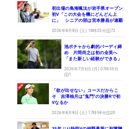
初出場の鳥海颯汰が岩手県オープン
初V「この大会を機にどんどん上
に」 シニアの部は宮本勝昌が連覇
2026年8月8日 (土) 18時25分
72
池ポチャから劇的バーディ締
め 片岡尚之は初の全英へ
「また新しい経験ができる」
2026年7月6日 (月) 07時55分
1
「欲が出せない」コースだからこ
そ 吉澤柚月は“鬼門”の決勝Rで初
Vなるか
2026年8月8日 (土) 17時58分
20
35年ぶり快挙Vの細野勇策に副賞贈