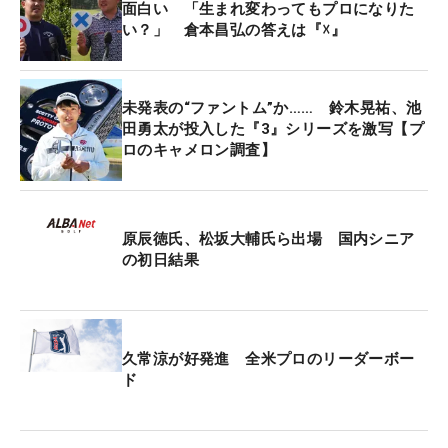
面白い 「生まれ変わってもプロになりた
い？」 倉本昌弘の答えは『☓』
未発表の“ファントム”か…… 鈴木晃祐、池
田勇太が投入した『3』シリーズを激写【プ
ロのキャメロン調査】
原辰徳氏、松坂大輔氏ら出場 国内シニア
の初日結果
久常涼が好発進 全米プロのリーダーボー
ド