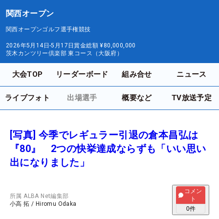
関西オープン
関西オープンゴルフ選手権競技
2026年5月14日-5月17日
賞金総額
¥80,000,000
茨木カンツリー倶楽部 東コース（大阪府）
大会TOP
リーダーボード
組み合せ
ニュース
ライブフォト
出場選手
概要など
TV放送予定
[写真] 今季でレギュラー引退の倉本昌弘は
『80』 2つの快挙達成ならずも「いい思い
出になりました」
コメン
所属
ALBA Net編集部
ト
小高 拓
/
Hiromu Odaka
0
件