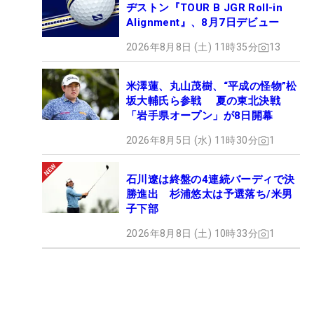
ヂストン『TOUR B JGR Roll-in
Alignment』、8月7日デビュー
2026年8月8日 (土) 11時35分
13
米澤蓮、丸山茂樹、“平成の怪物”松
坂大輔氏ら参戦 夏の東北決戦
「岩手県オープン」が8日開幕
2026年8月5日 (水) 11時30分
1
石川遼は終盤の4連続バーディで決
勝進出 杉浦悠太は予選落ち/米男
子下部
2026年8月8日 (土) 10時33分
1