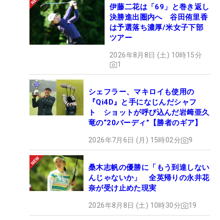
伊藤二花は「69」と巻き返し
決勝進出圏内へ 谷田侑里香
は予選落ち濃厚/米女子下部
ツアー
2026年8月8日 (土) 10時15分
1
シェフラー、マキロイも使用の
『Qi4D』と手になじんだシャフ
ト ショットが呼び込んだ岩﨑亜久
竜の“20バーディ”【勝者のギア】
2026年7月6日 (月) 15時02分
9
桑木志帆の優勝に「もう到達しない
んじゃないか」 全英帰りの永井花
奈が受け止めた現実
2026年8月8日 (土) 10時30分
19