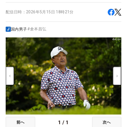
配信日時：
2026年5月15日 18時21分
#
倉本昌弘
国内男子
1
/
1
前へ
次へ