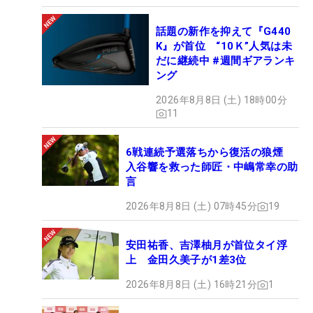
話題の新作を抑えて『G440
K』が首位 “10Ｋ”人気は未
だに継続中 #週間ギアランキ
ング
2026年8月8日 (土) 18時00分
11
6戦連続予選落ちから復活の狼煙
入谷響を救った師匠・中嶋常幸の助
言
2026年8月8日 (土) 07時45分
19
安田祐香、吉澤柚月が首位タイ浮
上 金田久美子が1差3位
2026年8月8日 (土) 16時21分
1