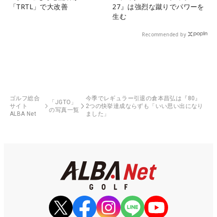
「TRTL」で大改善
27』は強烈な蹴りでパワーを
生む
Recommended by
ゴルフ総合
今季でレギュラー引退の倉本昌弘は『80』
「JGTO」
サイト
2つの快挙達成ならずも「いい思い出になり
の写真一覧
ALBA Net
ました」