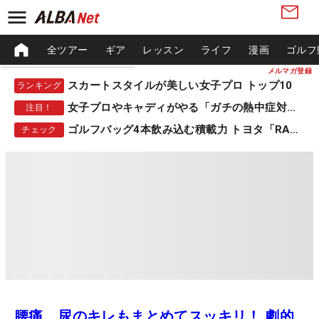
全ツアー
ギア
レッスン
ライフ
漫画
ゴルフ
メルマガ登録
スカートスタイルが美しい女子プロ トップ10
ランキング
女子プロやキャディがやる「ガチの熱中症対策」
注目！
ゴルフバッグ4本飲み込む積載力 トヨタ「RAV4」
チェック
腰痛、尿のキレもまとめてスッキリ！ 劇的