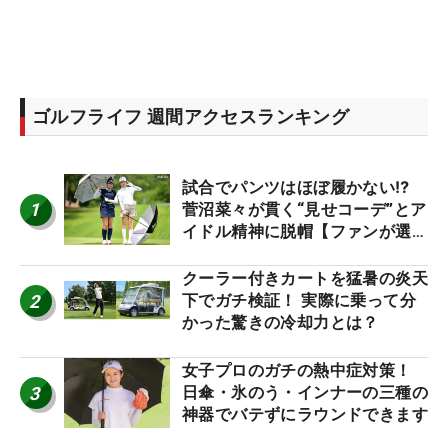
ゴルフライフ 週間アクセスランキング
試合でパンツはほぼ履かない⁉
1
菅沼菜々が貫く“見せコーデ”とア
イドル精神に脱帽【ファンが選ぶ
神10】
クーラー付きカートを猛暑の炎天
2
下でガチ検証！ 実際に乗って分
かった驚きの冷却力とは？
女子プロのガチの熱中症対策！
3
日傘・氷のう・インナーの三種の
神器でバテずにラウンドできます