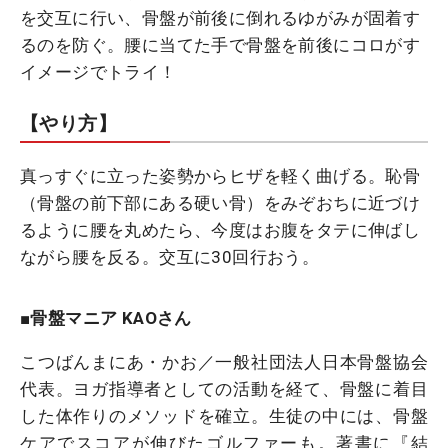
を交互に行い、骨盤が前後に倒れるゆがみが固着す
るのを防ぐ。腰に当てた手で骨盤を前後にコロがす
イメージでトライ！
【やり方】
真っすぐに立った姿勢からヒザを軽く曲げる。恥骨
（骨盤の前下部にある硬い骨）をみぞおちに近づけ
るように腰を丸めたら、今度はお腹をタテに伸ばし
ながら腰を反る。交互に30回行おう。
■骨盤マニア KAOさん
こつばんまにあ・かお／一般社団法人日本骨盤協会
代表。ヨガ指導者としての活動を経て、骨盤に着目
した体作りのメソッドを確立。生徒の中には、骨盤
ケアでスコアが伸びたゴルファーも。著書に『結