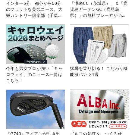
インター5分、都心から60分
「潮来CC（茨城県）」＆「鹿
のフラットな美観コース。大
児島ガーデンGC（鹿児島
栄カントリー俱楽部（千葉
県）」の無料プレー券が当た
県）
る！！
今年も男女プロが強い「キャ
猛暑を乗り切る！ こだわり機
ロウェイ」のニュース一覧は
能派パンツ4選
こちら！
『G740』アイアンが引き出
ゴルフの熱狂を、つくる仕