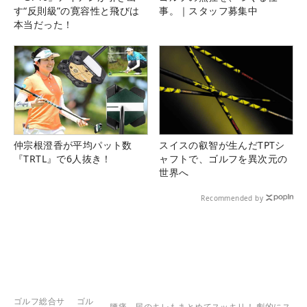
す“反則級”の寛容性と飛びは
事。｜スタッフ募集中
本当だった！
仲宗根澄香が平均パット数
スイスの叡智が生んだTPTシ
『TRTL』で6人抜き！
ャフトで、ゴルフを異次元の
世界へ
Recommended by
ゴルフ総合サ
ゴル
腰痛、尿のキレもまとめてスッキリ！ 劇的にス