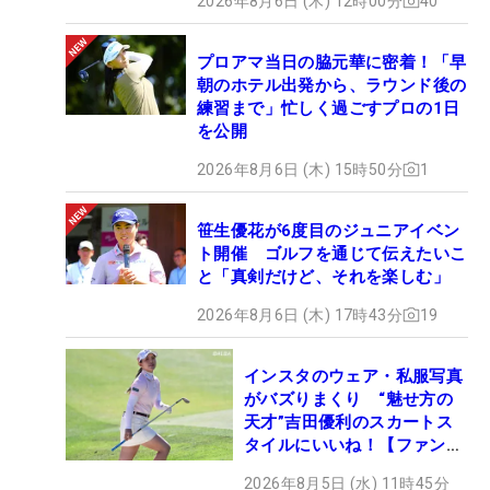
2026年8月6日 (木) 12時00分
40
プロアマ当日の脇元華に密着！「早
朝のホテル出発から、ラウンド後の
練習まで」忙しく過ごすプロの1日
を公開
2026年8月6日 (木) 15時50分
1
笹生優花が6度目のジュニアイベン
ト開催 ゴルフを通じて伝えたいこ
と「真剣だけど、それを楽しむ」
2026年8月6日 (木) 17時43分
19
インスタのウェア・私服写真
がバズりまくり “魅せ方の
天才”吉田優利のスカートス
タイルにいいね！【ファンが
選ぶ神10】
2026年8月5日 (水) 11時45分