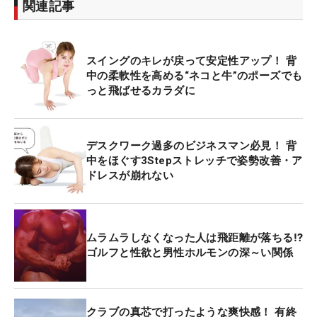
関連記事
スイングのキレが戻って安定性アップ！ 背
中の柔軟性を高める“ネコと牛”のポーズでも
っと飛ばせるカラダに
デスクワーク過多のビジネスマン必見！ 背
中をほぐす3Stepストレッチで姿勢改善・ア
ドレスが崩れない
ムラムラしなくなった人は飛距離が落ちる⁉
ゴルフと性欲と男性ホルモンの深～い関係
クラブの真芯で打ったような爽快感！ 有終