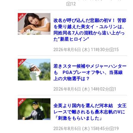
12
改名が呼び込んだ悲願の初V！ 苦節
を乗り越えた美女イ・ユルリンは、
同姓同名7人の混戦から這い上がっ
た“新星ヒロイン”
2026年8月6日 (木) 11時30分
15
若きスター候補やメジャーハンター
も PGAプレーオフ争い、当落線
上の大物選手は？
2026年8月6日 (木) 14時02分
1
全英より国内を選んだ河本結 女王
レースで離されるも桑木志帆のVに
「刺激をもらいました」
2026年8月6日 (木) 15時45分
19