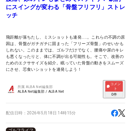
にスイングが変わる「骨盤フリフリ」ストレ
ッチ
飛距離が落ちたし、ミスショットも連発……。これらの不調の原
因は、骨盤がガチガチに固まった「フリーズ骨盤」のせいかも
しれない。このままでは、ゴルフだけでなく、腰痛や尿のキレ
も悪くなったりと、体に不調が出る可能性も。そこで、改善の
ためのエクササイズを紹介。眠っていた骨盤の動きをスムーズ
にさせ、芯食いショットを連発しよう！
コメン
所属
ALBA Net編集部
ト
ALBA Net編集部
/
ALBA Net
0
件
配信日時：
2026年5月18日 14時15分
ゴルフライフ