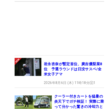
岩永杏奈が暫定首位、廣吉優梨菜8
位 予選ラウンドは日没サスペ/全
米女子アマ
2026年8月6日 (木) 11時18分
1
クーラー付きカートを猛暑の
炎天下でガチ検証！ 実際に乗
って分かった驚きの冷却力と