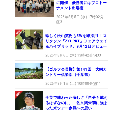
に開催 優勝者にはプロトー
ナメント出場権
2026年8月5日 (水) 17時02分
3
珍しく松山英樹も5Wを即採用！ ス
リクソン『ZXi RKT』フェアウェイ
＆ハイブリッド、9月12日デビュー
2026年8月6日 (木) 13時42分
33
【ゴルフ会員権】第141回 大栄カ
ントリー俱楽部（千葉県）
2026年8月1日 (土) 10時00分
11
全英で味わった悔しさ「自分も戦え
るはずなのに」 佐久間朱莉に強ま
った米ツアー参戦への思い