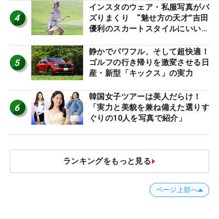
インスタのウェア・私服写真がバ
4
ズりまくり “魅せ方の天才”吉田
優利のスカートスタイルにいい
ね！【ファンが選ぶ神10】
静かでパワフル、そして超快適！
5
ゴルフの行き帰りを激変させる日
産・新型「キックス」の実力
韓国女子ツアーは美人だらけ！
6
「実力と美貌を兼ね備えた選りす
ぐりの10人を写真で紹介」
ランキングをもっと見る
ページ上部へ