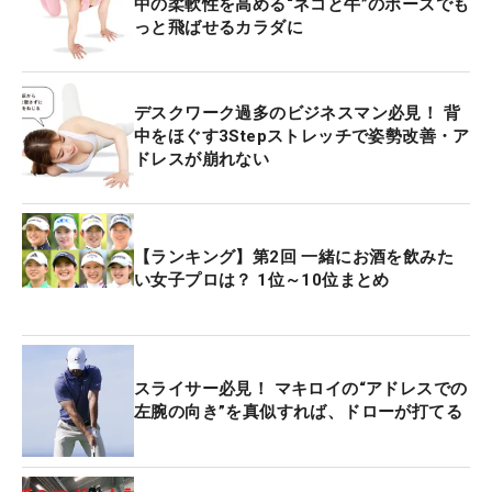
中の柔軟性を高める“ネコと牛”のポーズでも
っと飛ばせるカラダに
デスクワーク過多のビジネスマン必見！ 背
中をほぐす3Stepストレッチで姿勢改善・ア
ドレスが崩れない
【ランキング】第2回 一緒にお酒を飲みた
い女子プロは？ 1位～10位まとめ
スライサー必見！ マキロイの“アドレスでの
左腕の向き”を真似すれば、ドローが打てる