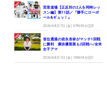
宮里道場【正反対の2人を同時レッ
スン編】第11話／『勝手にローボ
ール&ギュッ！』
2026年8月7日 (金) 07時00分
9
首位通過の岩永杏奈がマッチ1回戦
に勝利 廣吉優梨菜も2回戦へ/全米
女子アマ
2026年8月7日 (金) 10時04分
1