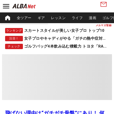
全ツアー
ギア
レッスン
ライフ
漫画
ゴルフ
メルマガ登録
スカートスタイルが美しい女子プロ トップ10
ランキング
女子プロやキャディがやる「ガチの熱中症対策」
注目！
ゴルフバッグ4本飲み込む積載力 トヨタ「RAV4」
チェック
飛ばない理由は“ガチガチ骨盤”にあり！ 何