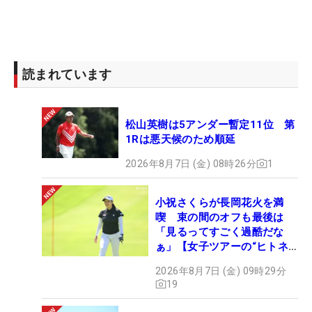
読まれています
松山英樹は5アンダー暫定11位 第
1Rは悪天候のため順延
2026年8月7日 (金) 08時26分
1
小祝さくらが長岡花火を満
喫 束の間のオフも最後は
「見るってすごく過酷だな
ぁ」【女子ツアーの“ヒトネ
タ”】
2026年8月7日 (金) 09時29分
19