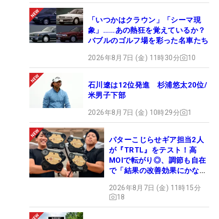
「いつかはクラウン」「シーマ現
象」……あの熱狂を覚えているか？
バブルのゴルフ場を彩った名車たち
2026年8月7日 (金) 11時30分
10
石川遼は12位発進 杉浦悠太20位/
米男子下部
2026年8月7日 (金) 10時29分
1
パターこじらせギア担当2人
が『TRTL』をテスト！高
MOIで転がり◎、調節も自在
で「結果の改善効果にかなり
の意外性」
2026年8月7日 (金) 11時15分
18