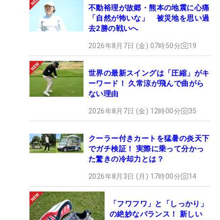
不動裕理が故郷・熊本の地震に心痛
「自然が怖いな」 被災地を思い過
去2勝の戦いへ
2026年8月7日 (金) 07時50分
19
世界の最新スイングは「圧縮」がキ
ーワード！ 久常涼が飛んで曲がら
ない理由
2026年8月7日 (金) 12時00分
35
クーラー付きカートを猛暑の炎天下
でガチ検証！ 実際に乗って分かっ
た驚きの冷却力とは？
2026年8月3日 (月) 17時00分
14
「フワフワ」と「しっかり」
の絶妙なバランス！ 新しい