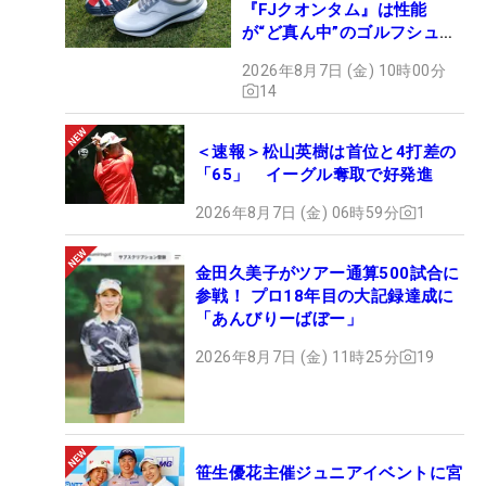
『FJクオンタム』は性能
が“ど真ん中”のゴルフシュー
ズだった
2026年8月7日 (金) 10時00分
14
＜速報＞松山英樹は首位と4打差の
「65」 イーグル奪取で好発進
2026年8月7日 (金) 06時59分
1
金田久美子がツアー通算500試合に
参戦！ プロ18年目の大記録達成に
「あんびりーばぼー」
2026年8月7日 (金) 11時25分
19
笹生優花主催ジュニアイベントに宮