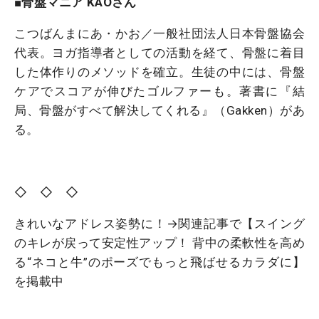
■骨盤マニア KAOさん
こつばんまにあ・かお／一般社団法人日本骨盤協会
代表。ヨガ指導者としての活動を経て、骨盤に着目
した体作りのメソッドを確立。生徒の中には、骨盤
ケアでスコアが伸びたゴルファーも。著書に『結
局、骨盤がすべて解決してくれる』（Gakken）があ
る。
◇ ◇ ◇
きれいなアドレス姿勢に！→関連記事で【
スイング
のキレが戻って安定性アップ！ 背中の柔軟性を高め
る“ネコと牛”のポーズでもっと飛ばせるカラダに
】
を掲載中