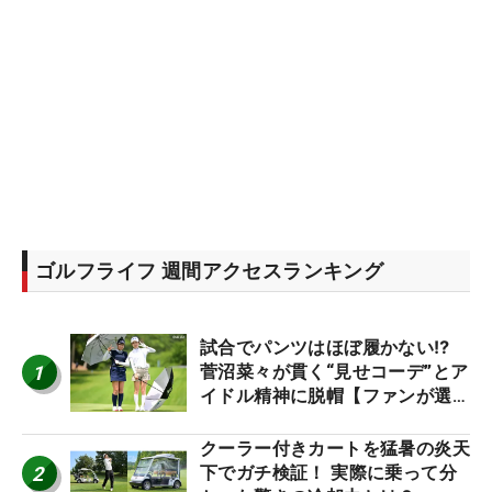
ゴルフライフ 週間アクセスランキング
試合でパンツはほぼ履かない⁉
1
菅沼菜々が貫く“見せコーデ”とア
イドル精神に脱帽【ファンが選ぶ
神10】
クーラー付きカートを猛暑の炎天
2
下でガチ検証！ 実際に乗って分