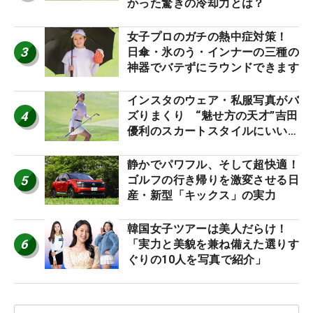
かった驚きの冷却力とは？
女子プロのガチの熱中症対策！
3
日傘・氷のう・インナーの三種の
神器でバテずにラウンドできます
インスタのウェア・私服写真がバ
4
ズりまくり “魅せ方の天才”吉田
優利のスカートスタイルにいい
ね！【ファンが選ぶ神10】
静かでパワフル、そして超快適！
5
ゴルフの行き帰りを激変させる日
産・新型「キックス」の実力
韓国女子ツアーは美人だらけ！
6
「実力と美貌を兼ね備えた選りす
ぐりの10人を写真で紹介」