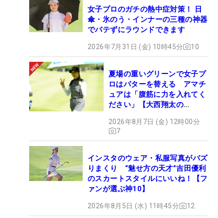
女子プロのガチの熱中症対策！ 日
傘・氷のう・インナーの三種の神器
でバテずにラウンドできます
2026年7月31日 (金) 10時45分
10
夏場の重いグリーンで女子プ
ロはパターを替える アマチ
ュアは「腹筋に力を入れてく
ださい」【大西翔太の
HOTSHOT】
2026年8月7日 (金) 12時00分
7
インスタのウェア・私服写真がバズ
りまくり “魅せ方の天才”吉田優利
のスカートスタイルにいいね！【フ
ァンが選ぶ神10】
2026年8月5日 (水) 11時45分
12