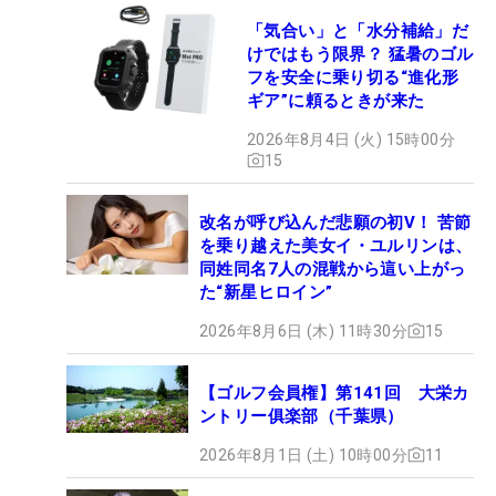
「気合い」と「水分補給」だ
けではもう限界？ 猛暑のゴル
フを安全に乗り切る“進化形
ギア”に頼るときが来た
2026年8月4日 (火) 15時00分
15
改名が呼び込んだ悲願の初V！ 苦節
を乗り越えた美女イ・ユルリンは、
同姓同名7人の混戦から這い上がっ
た“新星ヒロイン”
2026年8月6日 (木) 11時30分
15
【ゴルフ会員権】第141回 大栄カ
ントリー俱楽部（千葉県）
2026年8月1日 (土) 10時00分
11