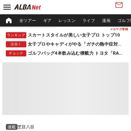
全ツアー
ギア
レッスン
ライフ
漫画
ゴルフ
メルマガ登録
スカートスタイルが美しい女子プロ トップ10
ランキング
女子プロやキャディがやる「ガチの熱中症対策」
注目！
ゴルフバッグ4本飲み込む積載力 トヨタ「RAV4」
チェック
芝目八目
連載