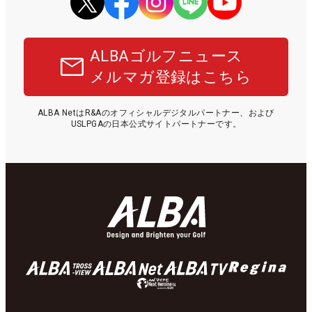
ALBAゴルフニュース
メルマガ登録はこちら
ALBA NetはR&Aのオフィシャルデジタルパートナー、および
USLPGAの日本公式サイトパートナーです。