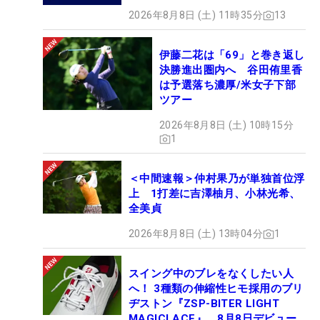
2026年8月8日 (土) 11時35分
13
伊藤二花は「69」と巻き返し
決勝進出圏内へ 谷田侑里香
は予選落ち濃厚/米女子下部
ツアー
2026年8月8日 (土) 10時15分
1
＜中間速報＞仲村果乃が単独首位浮
上 1打差に吉澤柚月、小林光希、
全美貞
2026年8月8日 (土) 13時04分
1
スイング中のブレをなくしたい人
へ！ 3種類の伸縮性ヒモ採用のブリ
ヂストン『ZSP-BITER LIGHT
MAGICLACE』、8月8日デビュー