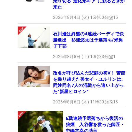
乗り切る“進化形ギア”に頼るときが
来た
2026年8月4日 (火) 15時00分
15
石川遼は終盤の4連続バーディで決
勝進出 杉浦悠太は予選落ち/米男
子下部
2026年8月8日 (土) 10時33分
1
改名が呼び込んだ悲願の初V！ 苦節
を乗り越えた美女イ・ユルリンは、
同姓同名7人の混戦から這い上がっ
た“新星ヒロイン”
2026年8月6日 (木) 11時30分
15
6戦連続予選落ちから復活の
狼煙 入谷響を救った師匠・
中嶋常幸の助言