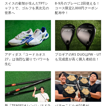
スイスの叡智が生んだTPTシ
8-9月のプレーに2回使える！
ャフトで、ゴルフを異次元の
コース限定2,000円クーポン
世界へ
配布中！
アディダス『コードカオス
プロギアのRS DUOはFW・UT
27』は強烈な蹴りでパワーを
も完成度が高く購入者続出！
生む
新『TENSEIオレンジ』はドラ
パターこじらせ記者が