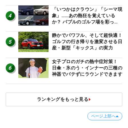
ね！【ファンが選ぶ神10】
「いつかはクラウン」「シーマ現
4
象」……あの熱狂を覚えている
か？ バブルのゴルフ場を彩った
名車たち
静かでパワフル、そして超快適！
5
ゴルフの行き帰りを激変させる日
産・新型「キックス」の実力
女子プロのガチの熱中症対策！
6
日傘・氷のう・インナーの三種の
神器でバテずにラウンドできます
ランキングをもっと見る
ページ上部へ