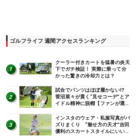
ゴルフライフ 週間アクセスランキング
クーラー付きカートを猛暑の炎天
1
下でガチ検証！ 実際に乗って分
かった驚きの冷却力とは？
試合でパンツはほぼ履かない⁉
2
菅沼菜々が貫く“見せコーデ”とア
イドル精神に脱帽【ファンが選ぶ
神10】
インスタのウェア・私服写真がバ
3
ズりまくり “魅せ方の天才”吉田
優利のスカートスタイルにいい