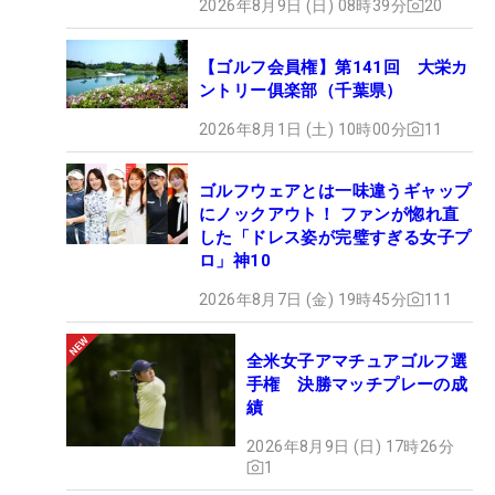
2026年8月9日 (日) 08時39分
20
【ゴルフ会員権】第141回 大栄カ
ントリー俱楽部（千葉県）
2026年8月1日 (土) 10時00分
11
ゴルフウェアとは一味違うギャップ
にノックアウト！ ファンが惚れ直
した「ドレス姿が完璧すぎる女子プ
ロ」神10
2026年8月7日 (金) 19時45分
111
全米女子アマチュアゴルフ選
手権 決勝マッチプレーの成
績
2026年8月9日 (日) 17時26分
1