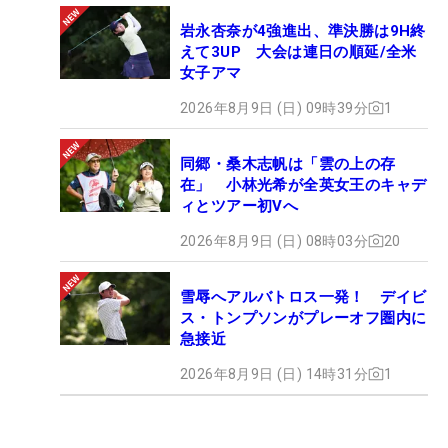
岩永杏奈が4強進出、準決勝は9H終
えて3UP 大会は連日の順延/全米
女子アマ
2026年8月9日 (日) 09時39分
1
同郷・桑木志帆は「雲の上の存
在」 小林光希が全英女王のキャデ
ィとツアー初Vへ
2026年8月9日 (日) 08時03分
20
雪辱へアルバトロス一発！ デイビ
ス・トンプソンがプレーオフ圏内に
急接近
2026年8月9日 (日) 14時31分
1