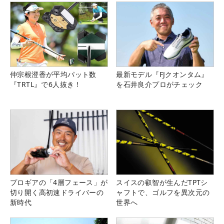
仲宗根澄香が平均パット数
最新モデル『FJクオンタム』
『TRTL』で6人抜き！
を石井良介プロがチェック
プロギアの「4層フェース」が
スイスの叡智が生んだTPTシ
切り開く高初速ドライバーの
ャフトで、ゴルフを異次元の
新時代
世界へ