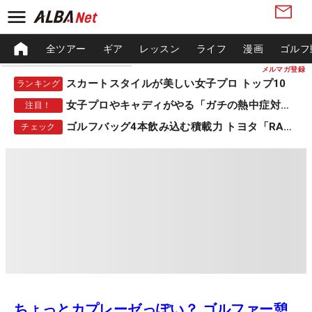
全ツアー
ギア
レッスン
ライフ
漫画
ゴルフ
メルマガ登録
スカートスタイルが美しい女子プロ トップ10
ランキング
女子プロやキャディがやる「ガチの熱中症対策」
注目！
ゴルフバッグ4本飲み込む積載力 トヨタ「RAV4」
チェック
ちょっとカプレーゼっぽい？ ゴルファー憩