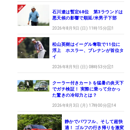
石川遼は暫定68位 第3ラウンドは
悪天候の影響で順延/米男子下部
2026年8月9日 (日) 11時15分
1
松山英樹はイーグル奪取で11位に
浮上 ホスラー、ブレナンが首位タ
イ
2026年8月9日 (日) 08時53分
1
クーラー付きカートを猛暑の炎天下
でガチ検証！ 実際に乗って分かっ
た驚きの冷却力とは？
2026年8月3日 (月) 17時00分
14
静かでパワフル、そして超快
適！ ゴルフの行き帰りを激変