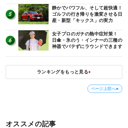
名車たち
静かでパワフル、そして超快適！
5
ゴルフの行き帰りを激変させる日
産・新型「キックス」の実力
女子プロのガチの熱中症対策！
6
日傘・氷のう・インナーの三種の
神器でバテずにラウンドできます
ランキングをもっと見る
ページ上部へ
オススメの記事