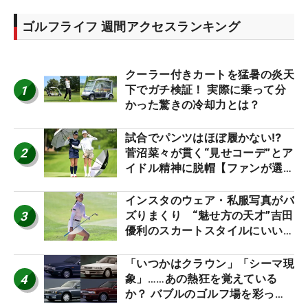
ゴルフライフ 週間アクセスランキング
クーラー付きカートを猛暑の炎天
1
下でガチ検証！ 実際に乗って分
かった驚きの冷却力とは？
試合でパンツはほぼ履かない⁉
2
菅沼菜々が貫く“見せコーデ”とア
イドル精神に脱帽【ファンが選ぶ
神10】
インスタのウェア・私服写真がバ
3
ズりまくり “魅せ方の天才”吉田
優利のスカートスタイルにいい
ね！【ファンが選ぶ神10】
「いつかはクラウン」「シーマ現
4
象」……あの熱狂を覚えている
か？ バブルのゴルフ場を彩った