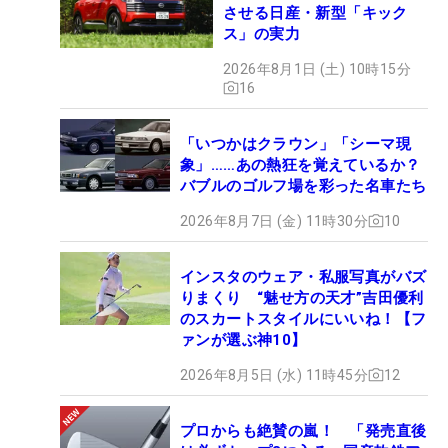
させる日産・新型「キック
ス」の実力
2026年8月1日 (土) 10時15分
16
「いつかはクラウン」「シーマ現
象」……あの熱狂を覚えているか？
バブルのゴルフ場を彩った名車たち
2026年8月7日 (金) 11時30分
10
インスタのウェア・私服写真がバズ
りまくり “魅せ方の天才”吉田優利
のスカートスタイルにいいね！【フ
ァンが選ぶ神10】
2026年8月5日 (水) 11時45分
12
プロからも絶賛の嵐！ 「発売直後