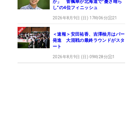
か」 菅楓華が北海道で“憂さ晴ら
し”の4位フィニッシュ
2026年8月9日 (日) 17時06分
21
＜速報＞安田祐香、吉澤柚月はパー
発進 大混戦の最終ラウンドがスタ
ート
2026年8月9日 (日) 09時28分
1