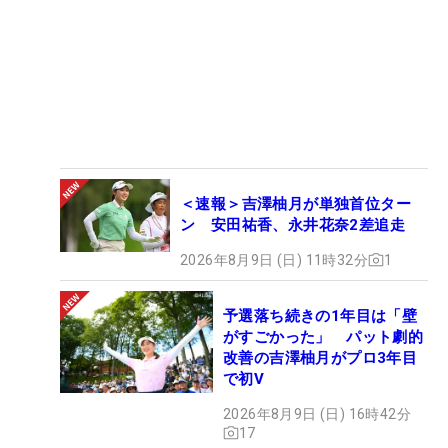
＜速報＞吉澤柚月が単独首位ター
ン 安田祐香、永井花奈2差追走
2026年8月9日 (日) 11時32分
1
予選落ち続きの1年目は「壁
がすごかった」 パット劇的
改善の吉澤柚月がプロ3年目
で初V
2026年8月9日 (日) 16時42分
17