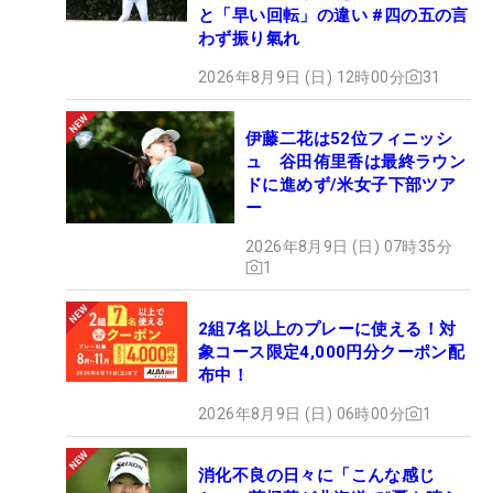
と「早い回転」の違い #四の五の言
わず振り氣れ
2026年8月9日 (日) 12時00分
31
伊藤二花は52位フィニッシ
ュ 谷田侑里香は最終ラウン
ドに進めず/米女子下部ツア
ー
2026年8月9日 (日) 07時35分
1
2組7名以上のプレーに使える！対
象コース限定4,000円分クーポン配
布中！
2026年8月9日 (日) 06時00分
1
消化不良の日々に「こんな感じ