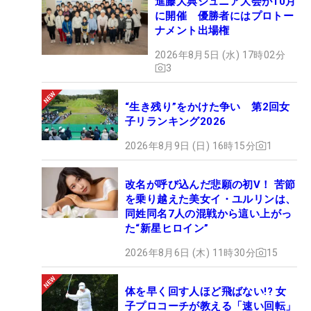
進藤大典ジュニア大会が10月
に開催 優勝者にはプロトー
ナメント出場権
2026年8月5日 (水) 17時02分
3
“生き残り”をかけた争い 第2回女
子リランキング2026
2026年8月9日 (日) 16時15分
1
改名が呼び込んだ悲願の初V！ 苦節
を乗り越えた美女イ・ユルリンは、
同姓同名7人の混戦から這い上がっ
た“新星ヒロイン”
2026年8月6日 (木) 11時30分
15
体を早く回す人ほど飛ばない!? 女
子プロコーチが教える「速い回転」