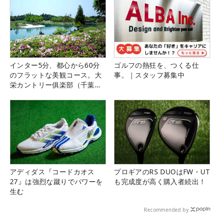
インター5分、都心から60分
ゴルフの熱狂を、つくる仕
のフラットな美観コース。大
事。｜スタッフ募集中
栄カントリー俱楽部（千葉
県）
アディダス『コードカオス
プロギアのRS DUOはFW・UT
27』は強烈な蹴りでパワーを
も完成度が高く購入者続出！
生む
Recommended by