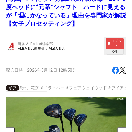
度ヘッドに“元系”シャフト ハードに見える
が「理にかなっている」理由を専門家が解説
【女子プロセッティング】
コメン
所属
ALBA Net編集部
ト
ALBA Net編集部
/
ALBA Net
0
件
配信日時：
2026年5月12日 12時58分
ギア
#
永井花奈
#
ドライバー
#
フェアウェイウッド
#
アイアン