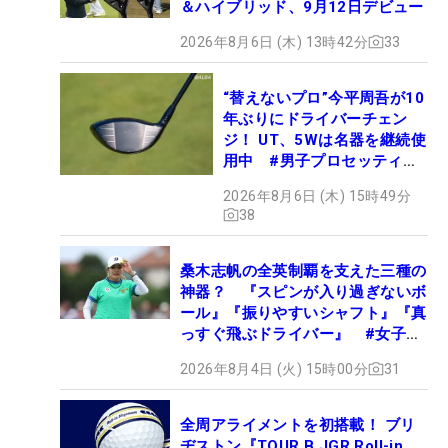
＆ハイブリッド、9月12日デビュー
2026年8月6日 (木) 13時42分
33
“替えないプロ”今平周吾が10
年ぶりにドライバーチェン
ジ！ UT、5Wは名器を継続使
用中 #男子プロセッティン
グ
2026年8月6日 (木) 15時49分
38
桑木志帆の全英制覇を支えた三種の
神器？ 『スピンが入り過ぎないボ
ール』『振りやすいシャフト』『真
っすぐ飛ぶドライバー』 #女子プ
ロセッティング
2026年8月4日 (火) 15時00分
31
全周アライメントを初搭載！ ブリ
ヂストン『TOUR B JGR Roll-in