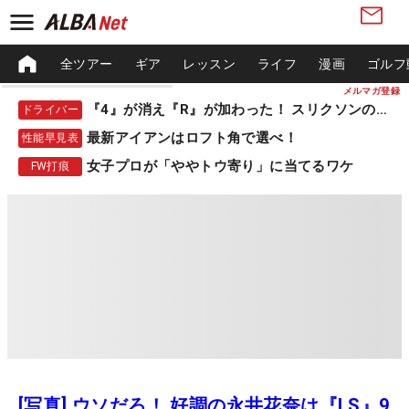
全ツアー
ギア
レッスン
ライフ
漫画
ゴルフ
メルマガ登録
『4』が消え『R』が加わった！ スリクソンの新作
ドライバー
最新アイアンはロフト角で選べ！
性能早見表
女子プロが「ややトウ寄り」に当てるワケ
FW打痕
[写真] ウソだろ！ 好調の永井花奈は『LS』9