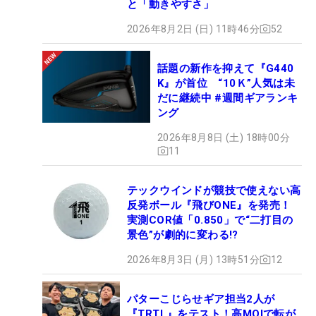
と「動きやすさ」
2026年8月2日 (日) 11時46分
52
話題の新作を抑えて『G440
K』が首位 “10Ｋ”人気は未
だに継続中 #週間ギアランキ
ング
2026年8月8日 (土) 18時00分
11
テックウインドが競技で使えない高
反発ボール『飛びONE』を発売！
実測COR値「0.850」で“二打目の
景色”が劇的に変わる!?
2026年8月3日 (月) 13時51分
12
パターこじらせギア担当2人が
『TRTL』をテスト！高MOIで転が