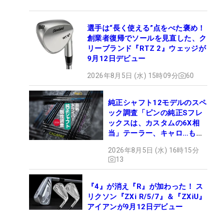
選手は“長く使える”点をべた褒め！
創業者復帰でソールを見直した、ク
リーブランド『RTZ 2』ウェッジが
9月12日デビュー
2026年8月5日 (水) 15時09分
60
純正シャフト12モデルのスペ
ック調査「ピンの純正Sフレ
ックスは、カスタムの6X相
当」テーラー、キャロ…もチ
ェック！
2026年8月5日 (水) 16時15分
13
『4』が消え『R』が加わった！ ス
リクソン『ZXi R/5/7』＆『ZXiU』
アイアンが9月12日デビュー