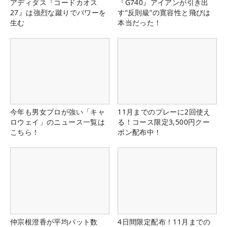
アディダス『コードカオス
『G740』アイアンが引き出
27』は強烈な蹴りでパワーを
す“反則級”の寛容性と飛びは
生む
本当だった！
今年も男女プロが強い「キャ
11月までのプレーに2回使え
ロウェイ」のニュース一覧は
る！コース限定3,500円クー
こちら！
ポン配布中！
仲宗根澄香が平均パット数
4日間限定配布！11月までの