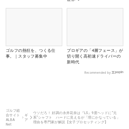
ゴルフの熱狂を、つくる仕
プロギアの「4層フェース」が
事。｜スタッフ募集中
切り開く高初速ドライバーの
新時代
Recommended by
ゴルフ総
ウソだろ！ 好調の永井花奈は『LS』9度ヘッドに“元
合サイト
ギ
系”シャフト ハードに見えるが「理にかなっている」
ALBA
ア
理由を専門家が解説【女子プロセッティング】
Net