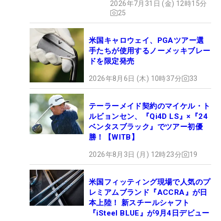
2026年7月31日 (金) 12時15分
25
米国キャロウェイ、PGAツアー選
手たちが使用するノーメッキブレー
ドを限定発売
2026年8月6日 (木) 10時37分
33
テーラーメイド契約のマイケル・ト
ルビョンセン、『Qi4D LS』×『24
ベンタスブラック』でツアー初優
勝！【WITB】
2026年8月3日 (月) 12時23分
19
米国フィッティング現場で人気のプ
レミアムブランド『ACCRA』が日
本上陸！ 新スチールシャフト
『iSteel BLUE』が9月4日デビュー