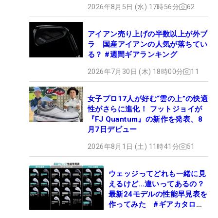
2026年8月5日 (水) 17時56分
62
アイアン売り上げの半数以上が外ブ
ラ 国産アイアンの人気が落ちてい
る？ #週間ギアランキング
2026年7月30日 (木) 18時00分
11
女子プロ17人が好む“雲の上”の快適
性がさらに進化！ フットジョイが
『FJ Quantum』の新作を発表、8
月7日デビュー
2026年8月1日 (土) 11時41分
51
ウェッジってどれも一緒に見
えるけど…違いってあるの？
最新24モデルの性能早見表を
作ってみた #ギアカタログ
2026