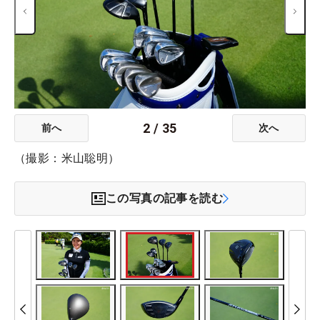
2
/
35
前へ
次へ
（撮影：米山聡明）
この写真の記事を読む