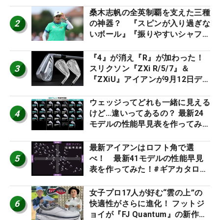
桑木志帆の全英制覇を支えた三種
2
の神器？ 『スピンが入り過ぎな
いボール』『振りやすいシャフ
ト』『真っすぐ飛ぶドライバ
ー』 #女子プロセッティング
『4』が消え『R』が加わった！
3
スリクソン『ZXi R/5/7』＆
『ZXiU』アイアンが9月12日デ
ビュー
ウェッジってどれも一緒に見える
4
けど…違いってあるの？ 最新24
モデルの性能早見表を作ってみ
た #ギアカタログ2026
最新アイアンはロフト角で選
5
べ！ 最新41モデルの性能早見
表を作ってみた！#ギアカタログ
2026
女子プロ17人が好む“雲の上”の
6
快適性がさらに進化！ フットジ
ョイが『FJ Quantum』の新作を