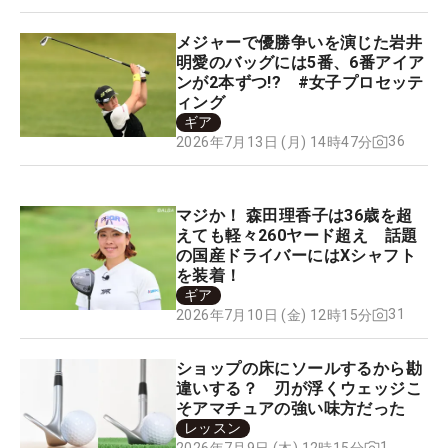
メジャーで優勝争いを演じた岩井
明愛のバッグには5番、6番アイア
ンが2本ずつ!? #女子プロセッテ
ィング
ギア
36
2026年7月13日 (月) 14時47分
マジか！ 森田理香子は36歳を超
えても軽々260ヤード超え 話題
の国産ドライバーにはXシャフト
を装着！
ギア
31
2026年7月10日 (金) 12時15分
ショップの床にソールするから勘
違いする？ 刃が浮くウェッジこ
そアマチュアの強い味方だった
レッスン
1
2026年7月9日 (木) 12時15分