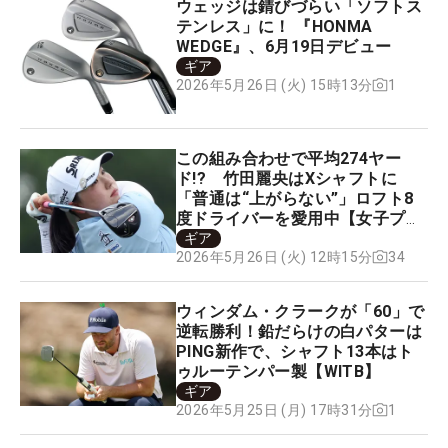
ウェッジは錆びづらい「ソフトス
テンレス」に！ 『HONMA
WEDGE』、6月19日デビュー
ギア
1
2026年5月26日 (火) 15時13分
この組み合わせで平均274ヤー
ド!? 竹田麗央はXシャフトに
「普通は“上がらない”」ロフト8
度ドライバーを愛用中【女子プロ
セッティング】
ギア
34
2026年5月26日 (火) 12時15分
ウィンダム・クラークが「60」で
逆転勝利！鉛だらけの白パターは
PING新作で、シャフト13本はト
ゥルーテンパー製【WITB】
ギア
1
2026年5月25日 (月) 17時31分