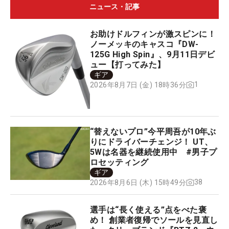
ニュース・記事
お助けドルフィンが激スピンに！
ノーメッキのキャスコ『DW-
125G High Spin』、9月11日デビ
ュー【打ってみた】
ギア
1
2026年8月7日 (金) 18時36分
“替えないプロ”今平周吾が10年ぶ
りにドライバーチェンジ！ UT、
5Wは名器を継続使用中 #男子プ
ロセッティング
ギア
38
2026年8月6日 (木) 15時49分
選手は“長く使える”点をべた褒
め！ 創業者復帰でソールを見直し