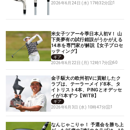
1
2026年6月24日 (水) 17時32分
米女子ツアー今季日本人初V！ 山
下美夢有の試行錯誤がうかがえる
14本を専門家が解説【女子プロセ
ッティング】
ギア
60
2026年6月22日 (月) 12時17分
金子駆大の欧州初Vに貢献したク
ラブは、テーラーメイド8本、タ
イトリスト4本、PINGとオデッセ
イが1本ずつ【WITB】
ギア
1
2026年6月3日 (水) 10時47分
なんじゃこりゃ！ 予選会を勝ち上