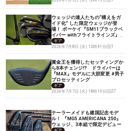
ウェッジの達人たちの“構えをガ
イド化” した限定ウェッジが登
場！ ボーケイ『SM11ブラックベ
イパー withフライトラインズ』を
【構えてみた】
ギア
1
2026年7月8日 (水) 12時41分
賞金王を獲得したセッティングか
ら8本チェンジ!? ドライバーは
『MAX』モデルに大胆変更 #男子
プロセッティング
ギア
27
2026年7月7日 (火) 18時15分
テーラーメイドも建国記念モデ
ル！ 『MG5 AMERICANA 250』
ウェッジ、3本組で限定デビュー
ギア