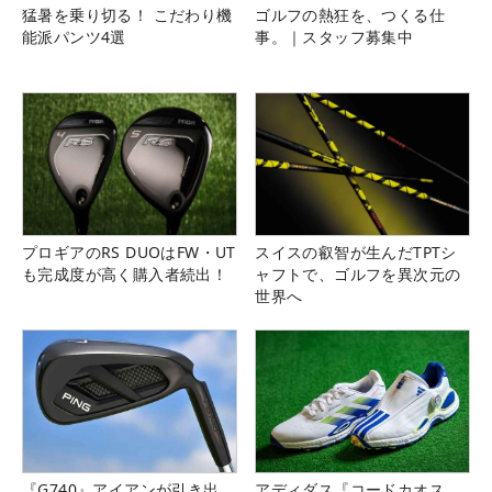
猛暑を乗り切る！ こだわり機
ゴルフの熱狂を、つくる仕
能派パンツ4選
事。｜スタッフ募集中
プロギアのRS DUOはFW・UT
スイスの叡智が生んだTPTシ
も完成度が高く購入者続出！
ャフトで、ゴルフを異次元の
世界へ
『G740』アイアンが引き出
アディダス『コードカオス