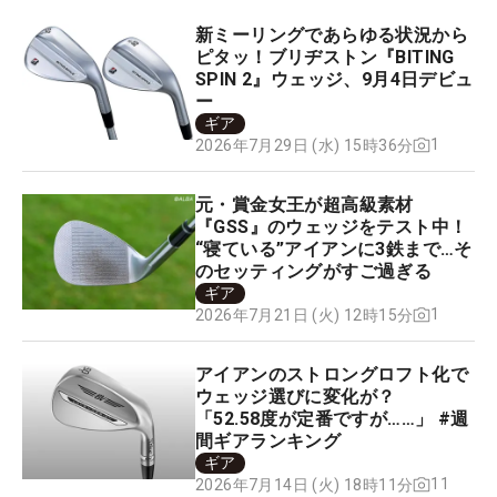
新ミーリングであらゆる状況から
ピタッ！ブリヂストン『BITING
SPIN 2』ウェッジ、9月4日デビュ
ー
ギア
1
2026年7月29日 (水) 15時36分
元・賞金女王が超高級素材
『GSS』のウェッジをテスト中！
“寝ている”アイアンに3鉄まで…そ
のセッティングがすご過ぎる
ギア
1
2026年7月21日 (火) 12時15分
アイアンのストロングロフト化で
ウェッジ選びに変化が？
「52.58度が定番ですが……」 #週
間ギアランキング
ギア
11
2026年7月14日 (火) 18時11分