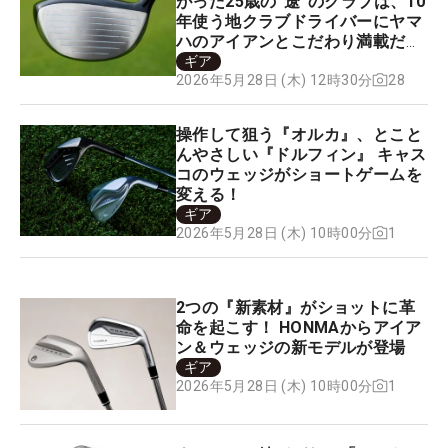
がった25歳の“遼”のクラブは、10
年使う地クラブドライバーにヤマ
ハのアイアンとこだわり満載だっ
た
ギア
28
2026年5月28日 (木) 12時30分
操作して狙う『オルカ』、とこと
んやさしい『ドルフィン』 キャス
コのウェッジがショートゲームを
変える！
ギア
1
2026年5月28日 (木) 10時00分
2つの『新素材』がショットに革
命を起こす！ HONMAからアイア
ン＆ウェッジの新モデルが登場
ギア
1
2026年5月28日 (木) 10時00分