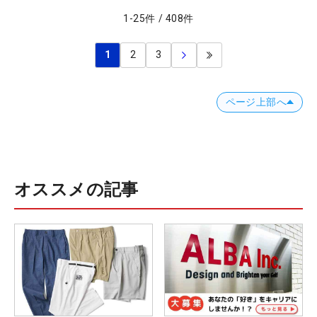
1
-
25
件
/
408
件
1
2
3
ページ上部へ
オススメの記事