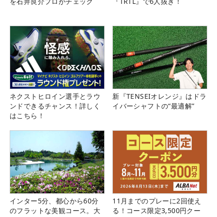
を石井良介プロがチェック
『TRTL』で6人抜き！
ネクストヒロイン選手とラウ
新『TENSEIオレンジ』はドラ
ンドできるチャンス！詳しく
イバーシャフトの“最適解”
はこちら！
インター5分、都心から60分
11月までのプレーに2回使え
のフラットな美観コース。大
る！コース限定3,500円クー