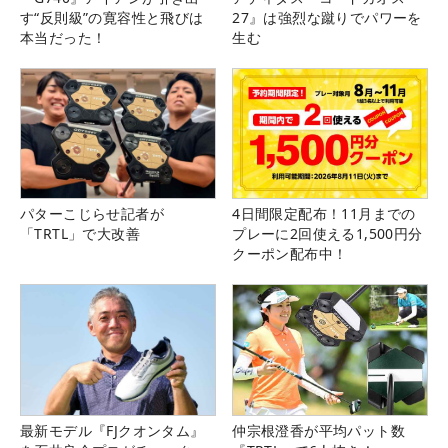
す“反則級”の寛容性と飛びは
27』は強烈な蹴りでパワーを
本当だった！
生む
パターこじらせ記者が
4日間限定配布！11月までの
「TRTL」で大改善
プレーに2回使える1,500円分
クーポン配布中！
最新モデル『FJクオンタム』
仲宗根澄香が平均パット数