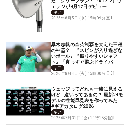
た、クリーブランド『RTZ 2』ウ
ェッジが9月12日デビュー
ギア
1
2026年8月5日 (水) 15時09分
桑木志帆の全英制覇を支えた三種
の神器？ 『スピンが入り過ぎな
いボール』『振りやすいシャフ
ト』『真っすぐ飛ぶドライバ
ー』 #女子プロセッティング
ギア
31
2026年8月4日 (火) 15時00分
ウェッジってどれも一緒に見える
けど…違いってあるの？ 最新24モ
デルの性能早見表を作ってみた
#ギアカタログ2026
ギア
1
2026年7月31日 (金) 12時15分