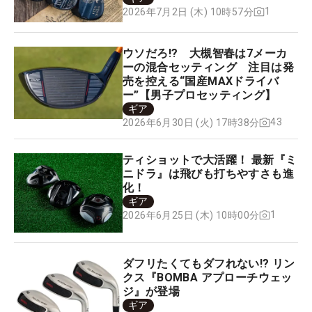
1
2026年7月2日 (木) 10時57分
ウソだろ!? 大槻智春は7メーカ
ーの混合セッティング 注目は発
売を控える“国産MAXドライバ
ー”【男子プロセッティング】
ギア
43
2026年6月30日 (火) 17時38分
ティショットで大活躍！ 最新『ミ
ニドラ』は飛びも打ちやすさも進
化！
ギア
1
2026年6月25日 (木) 10時00分
ダフリたくてもダフれない!? リン
クス『BOMBA アプローチウェッ
ジ』が登場
ギア