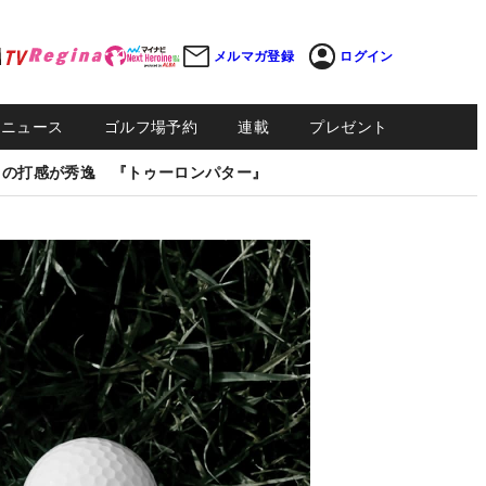
メルマガ登録
ログイン
Sニュース
ゴルフ場予約
連載
プレゼント
しの打感が秀逸 『トゥーロンパター』