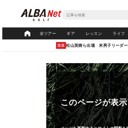
全ツアー
ギア
レッスン
ライフ
松山英樹ら出場 米男子リーダー
注目
このページが表示