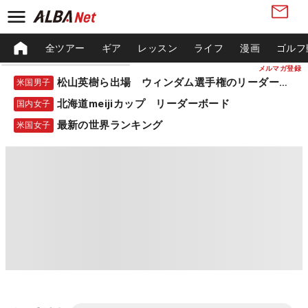
全ツアー
ギア
レッスン
ライフ
漫画
ゴルフ
メルマガ登録
松山英樹ら出場 ウィンダム選手権のリーダーボード
米国男子
北海道meijiカップ リーダーボード
国内女子
最新の世界ランキング
米国女子