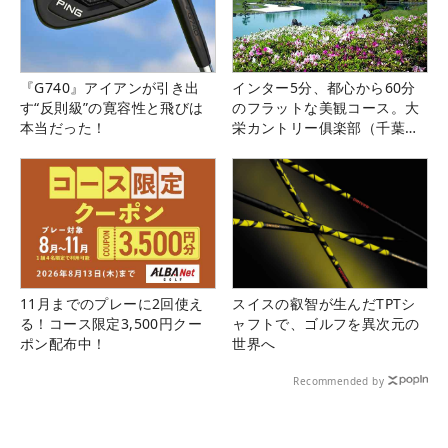
『G740』アイアンが引き出
インター5分、都心から60分
す“反則級”の寛容性と飛びは
のフラットな美観コース。大
本当だった！
栄カントリー俱楽部（千葉
県）
11月までのプレーに2回使え
スイスの叡智が生んだTPTシ
る！コース限定3,500円クー
ャフトで、ゴルフを異次元の
ポン配布中！
世界へ
Recommended by