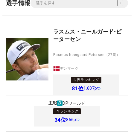
選手情報
ラスムス・ニールガード-ピ
ーターセン
Rasmus Neergaard-Petersen
（27歳）
デンマーク
世界ランキング
81
位
1.607pt
主戦
DPワールド
PTランキング
34
位
856pt