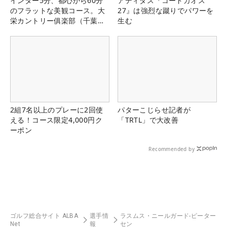
インター5分、都心から60分
アディダス『コードカオス
のフラットな美観コース。大
27』は強烈な蹴りでパワーを
栄カントリー俱楽部（千葉
生む
県）
2組7名以上のプレーに2回使
パターこじらせ記者が
える！コース限定4,000円ク
「TRTL」で大改善
ーポン
Recommended by
ゴルフ総合サイト ALBA
選手情
ラスムス・ニールガード-ピーター
Net
報
セン