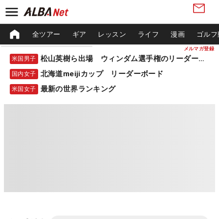
全ツアー
ギア
レッスン
ライフ
漫画
ゴルフ
メルマガ登録
松山英樹ら出場 ウィンダム選手権のリーダーボード
米国男子
北海道meijiカップ リーダーボード
国内女子
最新の世界ランキング
米国女子